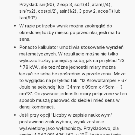
Przykład: sin(90), 2 exp 3, sqrt(4), atan(1/4),
sin(π/2), cos(pi/2), asin(1/2), 3 pow 2, acos(1) lub
tan(90°)
W razie potrzeby wynik można zaokrąglić do
określonej liczby miejsc po przecinku, jeśli ma to
sens.
Ponadto kalkulator umożliwia stosowanie wyrażeń
matematycznych. W rezultacie można nie tylko
wyliczać liczby pomiędzy sobą, jak na przykład '23
* 78 kVA', ale też różne jednostki miary można
łączyć ze sobą bezpośrednio w przeliczeniu. Może
to wyglądać na przykład tak: '12 Kilowoltamper + 67
Joule na sekundę' lub '34mm x 89cm x 45dm = ?
cm^3'. Oczywiście jednostki miary połączone w ten
sposób muszą pasować do siebie i mieć sens w
danej kombinacji.
Jeśli przy opcji 'Liczby w zapisie naukowym'
postawiono znak wyboru, wynik zostanie
wyświetlony jako wykładniczy. Przykładowo, dla
21
zapisu 4,947 081 436 463
×
10
liczba zostanie