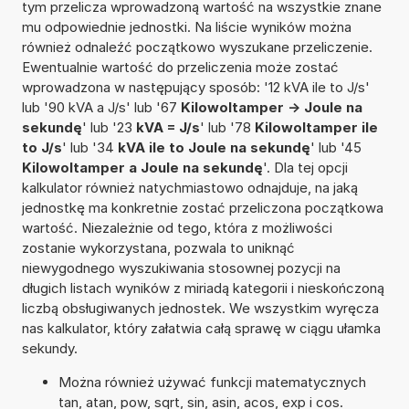
tym przelicza wprowadzoną wartość na wszystkie znane
mu odpowiednie jednostki. Na liście wyników można
również odnaleźć początkowo wyszukane przeliczenie.
Ewentualnie wartość do przeliczenia może zostać
wprowadzona w następujący sposób: '12 kVA ile to J/s'
lub '90 kVA a J/s' lub '67
Kilowoltamper -> Joule na
sekundę
' lub '23
kVA = J/s
' lub '78
Kilowoltamper ile
to J/s
' lub '34
kVA ile to Joule na sekundę
' lub '45
Kilowoltamper a Joule na sekundę
'. Dla tej opcji
kalkulator również natychmiastowo odnajduje, na jaką
jednostkę ma konkretnie zostać przeliczona początkowa
wartość. Niezależnie od tego, która z możliwości
zostanie wykorzystana, pozwala to uniknąć
niewygodnego wyszukiwania stosownej pozycji na
długich listach wyników z miriadą kategorii i nieskończoną
liczbą obsługiwanych jednostek. We wszystkim wyręcza
nas kalkulator, który załatwia całą sprawę w ciągu ułamka
sekundy.
Można również używać funkcji matematycznych
tan, atan, pow, sqrt, sin, asin, acos, exp i cos.