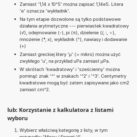
Zamiast '1,14 x 10^5' można zapisać 1,14e5. Litera
'e' oznacza 'wykładnik'.
Na tym etapie dozwolone są tylko podstawowe
działania arytmetyczne --- pierwiastek kwadratowy
(√), odejmowanie (-), pi (π), dzielenie (/, :, ÷),
mnożenie (*, x), wykładnik (^), nawiasy i dodawanie
(+)
Zamiast greckiej litery 'µ' (= mikro) można użyć
zwykłego 'u', na przykład uPa zamiast µPa.
W skrótach 'kwadratowy' i 'sześcienny' można
pominąć znak '^' w znakach '^2' i '^3'. Centymetry
kwadratowe mogą być zatem zapisywane jako cm2
zamiast cm^2.
lub: Korzystanie z kalkulatora z listami
wyboru
Wybierz właściwą kategorię z listy, w tym
przypadku '
Mocy / Energii
'.