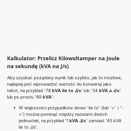
Kalkulator: Przelicz Kilowoltamper na Joule
na sekundę (kVA na J/s)
Aby uzyskać pożądany wynik tak szybko, jak to możliwe,
najlepiej jest wprowadzić wartość do konwersji jako
tekst, na przykład '78
kVA ile to J/s
' lub '34
kVA a J/s
'
lub po prostu '89
kVA
':
W większości przypadków słowo 'ile to' (lub '=' / '-
>') można pominąć między nazwami dwóch
jednostek, na przykład '1
kVA J/s
' zamiast '45 kVA
ile to J/s'.