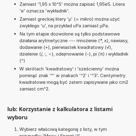
Zamiast '1,95 x 10^5' można zapisać 1,95e5. Litera
'e' oznacza 'wykładnik'.
Zamiast greckiej litery 'µ' (= mikro) można użyć
zwykłego 'u', na przykład uPa zamiast µPa.
Na tym etapie dozwolone są tylko podstawowe
działania arytmetyczne --- mnożenie (*, x), nawiasy,
dodawanie (+), pierwiastek kwadratowy (√),
dzielenie (/, :, ÷), odejmowanie (-), pi (π) i wykładnik
(^)
W skrótach 'kwadratowy' i 'sześcienny' można
pominąć znak '^' w znakach '^2' i '^3'. Centymetry
kwadratowe mogą być zatem zapisywane jako cm2
zamiast cm^2.
lub: Korzystanie z kalkulatora z listami
wyboru
Wybierz właściwą kategorię z listy, w tym
przypadku '
Mocy / Energii
'.