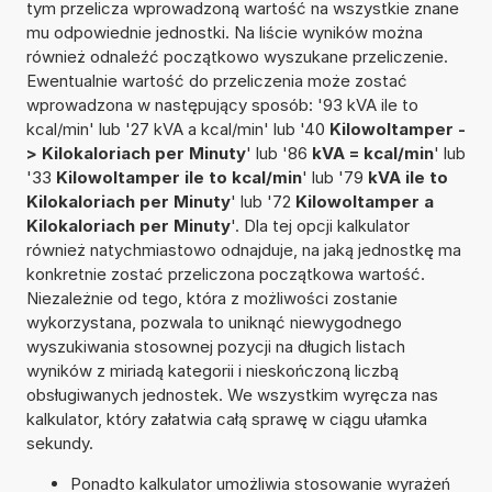
tym przelicza wprowadzoną wartość na wszystkie znane
mu odpowiednie jednostki. Na liście wyników można
również odnaleźć początkowo wyszukane przeliczenie.
Ewentualnie wartość do przeliczenia może zostać
wprowadzona w następujący sposób: '93 kVA ile to
kcal/min' lub '27 kVA a kcal/min' lub '40
Kilowoltamper -
> Kilokaloriach per Minuty
' lub '86
kVA = kcal/min
' lub
'33
Kilowoltamper ile to kcal/min
' lub '79
kVA ile to
Kilokaloriach per Minuty
' lub '72
Kilowoltamper a
Kilokaloriach per Minuty
'. Dla tej opcji kalkulator
również natychmiastowo odnajduje, na jaką jednostkę ma
konkretnie zostać przeliczona początkowa wartość.
Niezależnie od tego, która z możliwości zostanie
wykorzystana, pozwala to uniknąć niewygodnego
wyszukiwania stosownej pozycji na długich listach
wyników z miriadą kategorii i nieskończoną liczbą
obsługiwanych jednostek. We wszystkim wyręcza nas
kalkulator, który załatwia całą sprawę w ciągu ułamka
sekundy.
Ponadto kalkulator umożliwia stosowanie wyrażeń