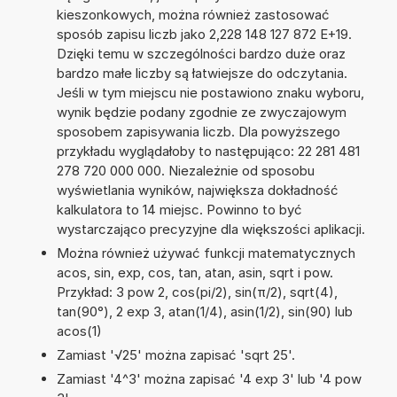
kieszonkowych, można również zastosować
sposób zapisu liczb jako 2,228 148 127 872 E+19.
Dzięki temu w szczególności bardzo duże oraz
bardzo małe liczby są łatwiejsze do odczytania.
Jeśli w tym miejscu nie postawiono znaku wyboru,
wynik będzie podany zgodnie ze zwyczajowym
sposobem zapisywania liczb. Dla powyższego
przykładu wyglądałoby to następująco: 22 281 481
278 720 000 000. Niezależnie od sposobu
wyświetlania wyników, największa dokładność
kalkulatora to 14 miejsc. Powinno to być
wystarczająco precyzyjne dla większości aplikacji.
Można również używać funkcji matematycznych
acos, sin, exp, cos, tan, atan, asin, sqrt i pow.
Przykład: 3 pow 2, cos(pi/2), sin(π/2), sqrt(4),
tan(90°), 2 exp 3, atan(1/4), asin(1/2), sin(90) lub
acos(1)
Zamiast '√25' można zapisać 'sqrt 25'.
Zamiast '4^3' można zapisać '4 exp 3' lub '4 pow