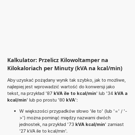
Kalkulator: Przelicz Kilowoltamper na
Kilokaloriach per Minuty (kVA na kcal/min)
Aby uzyskać pożądany wynik tak szybko, jak to możliwe,
najlepiej jest wprowadzić wartość do konwersji jako
tekst, na przykład '87
kVA ile to kcal/min
' lub '34
kVA a
kcal/min
' lub po prostu '80
kVA
':
W większości przypadków słowo 'ile to' (lub '=' / '-
>') można pominąć między nazwami dwóch
jednostek, na przykład '73
kVA kcal/min
' zamiast
'27 kVA ile to kcal/min'.