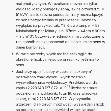
matematycznych. W rezultacie można nie tylko
wyliczać liczby pomiędzy sobą, jak na przykład '5 *
51 kVA', ale też różne jednostki miary można łączyć
ze sobą bezpośrednio w przeliczeniu. Może to
wyglądać na przykład tak: '12 Kilowoltamper + 58
Kilokaloriach per Minuty' lub '97mm x 44cm x 90dm
= ? cm^3'. Oczywiście jednostki miary połączone w
ten sposób muszą pasować do siebie i mieć sens w
danej kombinacji.
W razie potrzeby wynik można zaokrąglić do
określonej liczby miejsc po przecinku, jeśli ma to
sens.
Jeśli przy opcji 'Liczby w zapisie naukowym'
postawiono znak wyboru, wynik zostanie
wyświetlony jako wykładniczy. Przykładowo, dla
19
zapisu 2,228 148 127 872
×
10
liczba zostanie
podzielona na wykładnik, tutaj 19, oraz właściwą
liczbę, tutaj 2,228 148 127 872. W przypadku
urządzeń, dla których możliwości wyświetlania liczb
są ograniczone, jak na przykład w kalkulatorach