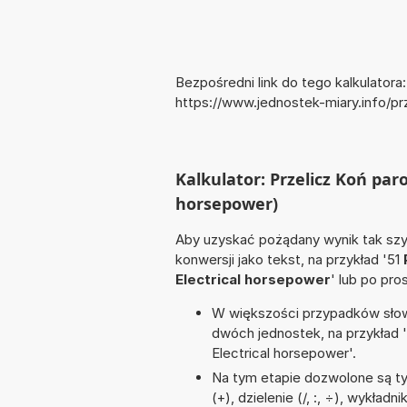
Bezpośredni link do tego kalkulatora:
https://www.jednostek-miary.info/p
Kalkulator: Przelicz Koń par
horsepower)
Aby uzyskać pożądany wynik tak szyb
konwersji jako tekst, na przykład '51
Electrical horsepower
' lub po pro
W większości przypadków słowo
dwóch jednostek, na przykład 
Electrical horsepower'.
Na tym etapie dozwolone są t
(+), dzielenie (/, :, ÷), wykład