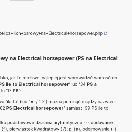
rzelicz+Kon+parowy+na+Electrical+horsepower.php
owy na Electrical horsepower (PS na Electrical
ko, jak to możliwe, najlepiej jest wprowadzić wartość do
PS ile to Electrical horsepower
' lub '34
PS a
stu '17
PS
':
 'ile to' (lub '=' / '->') można pominąć między nazwami
'82
PS Electrical horsepower
' zamiast '99 PS ile to
ylko podstawowe działania arytmetyczne --- dodawanie
nik (^), pierwiastek kwadratowy (√), pi (π), odejmowanie (-),