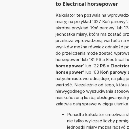
to Electrical horsepower
Kalkulator ten pozwala na wprowadze
miary; na przykład '327 Koń parowy'
skrótna przykład 'Koń parowy' lub 'PS
jednostka miary, która ma zostać prz
przelicza wprowadzoną wartość na w
wyników można również odnaleźć po
do przeliczenia może zostać wprowad
horsepower' lub '81 PS a Electrical 
horsepower
' lub '32
PS = Electri
horsepower
' lub '63
Koń parowy a
natychmiastowo odnajduje, na jaką 
wartość. Niezależnie od tego, która
niewygodnego wyszukiwania stosownej 
nieskończoną liczbą obsługiwanych j
załatwia całą sprawę w ciągu ułamka
Ponadto kalkulator umożliwia
nie tylko wyliczać liczby pomię
jednostki miary można łączyć 