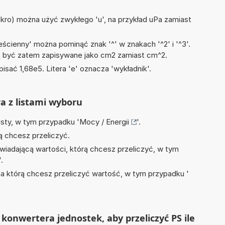
mikro) można użyć zwykłego 'u', na przykład uPa zamiast
ścienny' można pominąć znak '^' w znakach '^2' i '^3'.
być zatem zapisywane jako cm2 zamiast cm^2.
isać 1,68e5. Litera 'e' oznacza 'wykładnik'.
ra z listami wyboru
isty, w tym przypadku '
Mocy / Energii
'.
ą chcesz przeliczyć.
wiadającą wartości, którą chcesz przeliczyć, w tym
'.
na którą chcesz przeliczyć wartość, w tym przypadku '
konwertera jednostek, aby przeliczyć PS ile