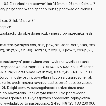
wy + 94 Electrical horsepower' lub '43mm x 26cm x 9dm = ?
iary połączone w ten sposób muszą pasować do siebie i
 exp 3' lub '4 pow 3'.
qrt 36'.
okrąglić do określonej liczby miejsc po przecinku, jeśli
atematycznych cos, asin, pow, sin, acos, sqrt, atan, exp
0°), sin(π/2), sin(90), sqrt(4), 2 exp 3, 3 pow 2, cos(pi/2),
isie naukowym' postawiono znak wyboru, wynik zostanie
21
Przykładowo, dla zapisu 2,496 148 125 433 2
×
10
liczba
k, tutaj 21, oraz właściwą liczbę, tutaj 2,496 148 125 433
tórych możliwości wyświetlania liczb są ograniczone, jak
kieszonkowych, można również zastosować sposób zapisu
E+21. Dzięki temu w szczególności bardzo duże oraz
ze do odczytania. Jeśli w tym miejscu nie postawiono
podany zgodnie ze zwyczajowym sposobem zapisywania
du wyglądałoby to następująco: 2 496 148 125 433 200 000