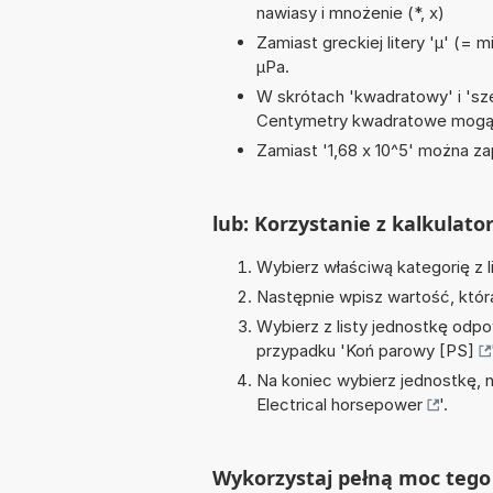
nawiasy i mnożenie (*, x)
Zamiast greckiej litery 'µ' (= 
µPa.
W skrótach 'kwadratowy' i 'sze
Centymetry kwadratowe mogą 
Zamiast '1,68 x 10^5' można zap
lub: Korzystanie z kalkulato
Wybierz właściwą kategorię z l
Następnie wpisz wartość, któr
Wybierz z listy jednostkę odpo
przypadku '
Koń parowy [PS]
Na koniec wybierz jednostkę, 
Electrical horsepower
'.
Wykorzystaj pełną moc tego 