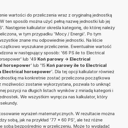
nie wartości do przeliczenia wraz z oryginalną jednostką
. W ten sposób można użyć pełną nazwę jednostki lub jej
'. Następnie kalkulator określa kategorię, do której należy
eliczona, w tym przypadku 'Mocy / Energii'. Po tym
szystkie znane mu odpowiednie jednostki. Na liście
czątkowo wyszukane przeliczenie. Ewentualnie wartość
zona w następujący sposób: '66 PS ile to Electrical
horsepower' lub '49
Koń parowy -> Electrical
cal horsepower
' lub '15
Koń parowy ile to Electrical
 Electrical horsepower
'. Dla tej opcji kalkulator również
jednostkę ma konkretnie zostać przeliczona początkowa
 z możliwości zostanie wykorzystana, pozwala to uniknąć
pozycji na długich listach wyników z miriadą kategorii i
ednostek. We wszystkim wyręcza nas kalkulator, który
 sekundy.
 stosowanie wyrażeń matematycznych. W rezultacie można
dzy sobą, jak na przykład '77 * 60 PS', ale też różne
ze sobą bezpośrednio w przeliczeniu. Może to wyglądać