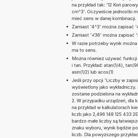
na przykład tak: '12 Koń paro
cm^3'. Oczywiście jednostki m
mieć sens w danej kombinacji.
Zamiast '4^3' można zapisać '4
Zamiast '√36' można zapisać 's
W razie potrzeby wynik można za
ma to sens.
Można również używać funkcji m
i tan. Przykład: atan(1/4), tan(9
asin(1/2) lub acos(1)
Jeśli przy opcji 'Liczby w zap
wyświetlony jako wykładniczy. 
zostanie podzielona na wykładni
2. W przypadku urządzeń, dla k
na przykład w kalkulatorach 
liczb jako 2,496 148 125 433 2
bardzo małe liczby są łatwiejs
znaku wyboru, wynik będzie 
liczb. Dla powyższego przykła