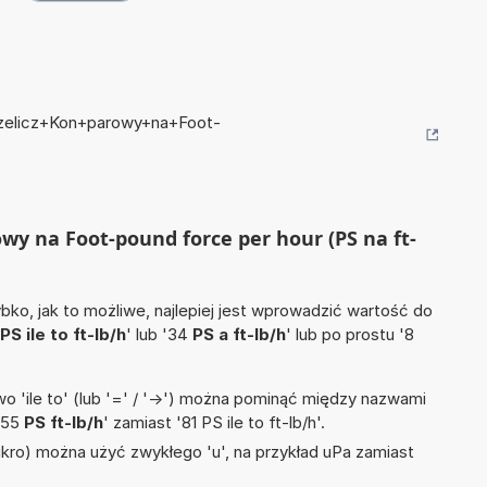
przelicz+Kon+parowy+na+Foot-
owy na Foot-pound force per hour (PS na ft-
ko, jak to możliwe, najlepiej jest wprowadzić wartość do
PS ile to ft-lb/h
' lub '34
PS a ft-lb/h
' lub po prostu '8
 'ile to' (lub '=' / '->') można pominąć między nazwami
'55
PS ft-lb/h
' zamiast '81 PS ile to ft-lb/h'.
mikro) można użyć zwykłego 'u', na przykład uPa zamiast