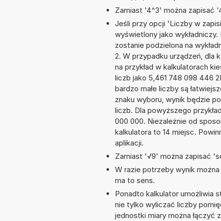
Zamiast '4^3' można zapisać '4
Jeśli przy opcji 'Liczby w zap
wyświetlony jako wykładniczy.
zostanie podzielona na wykładni
2. W przypadku urządzeń, dla k
na przykład w kalkulatorach 
liczb jako 5,461 748 098 446 
bardzo małe liczby są łatwiejs
znaku wyboru, wynik będzie 
liczb. Dla powyższego przykła
000 000. Niezależnie od sposo
kalkulatora to 14 miejsc. Powi
aplikacji.
Zamiast '√9' można zapisać 'sq
W razie potrzeby wynik można za
ma to sens.
Ponadto kalkulator umożliwia
nie tylko wyliczać liczby pomię
jednostki miary można łączyć 