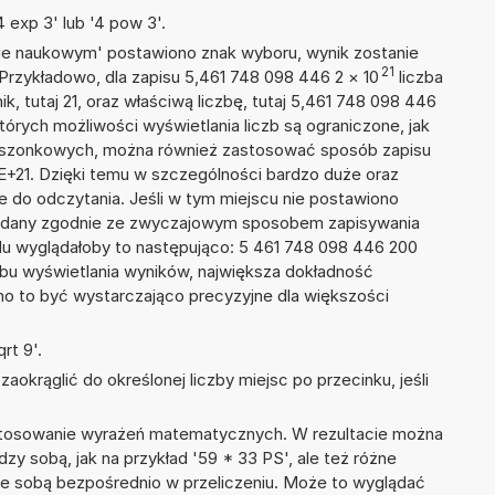
 exp 3' lub '4 pow 3'.
isie naukowym' postawiono znak wyboru, wynik zostanie
21
 Przykładowo, dla zapisu 5,461 748 098 446 2
×
10
liczba
k, tutaj 21, oraz właściwą liczbę, tutaj 5,461 748 098 446
tórych możliwości wyświetlania liczb są ograniczone, jak
kieszonkowych, można również zastosować sposób zapisu
2E+21. Dzięki temu w szczególności bardzo duże oraz
ze do odczytania. Jeśli w tym miejscu nie postawiono
podany zgodnie ze zwyczajowym sposobem zapisywania
du wyglądałoby to następująco: 5 461 748 098 446 200
bu wyświetlania wyników, największa dokładność
nno to być wystarczająco precyzyjne dla większości
rt 9'.
okrąglić do określonej liczby miejsc po przecinku, jeśli
 stosowanie wyrażeń matematycznych. W rezultacie można
dzy sobą, jak na przykład '59 * 33 PS', ale też różne
ze sobą bezpośrednio w przeliczeniu. Może to wyglądać