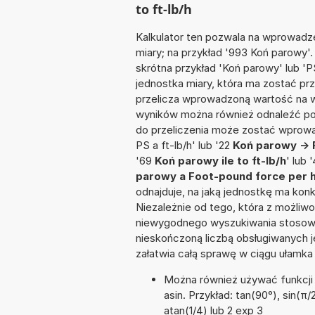
to ft-lb/h
Kalkulator ten pozwala na wprowadze
miary; na przykład '993 Koń parowy'
skrótna przykład 'Koń parowy' lub 'PS
jednostka miary, która ma zostać prz
przelicza wprowadzoną wartość na w
wyników można również odnaleźć po
do przeliczenia może zostać wprowad
PS a ft-lb/h' lub '22
Koń parowy -> 
'69
Koń parowy ile to ft-lb/h
' lub 
parowy a Foot-pound force per 
odnajduje, na jaką jednostkę ma kon
Niezależnie od tego, która z możliw
niewygodnego wyszukiwania stosownej 
nieskończoną liczbą obsługiwanych j
załatwia całą sprawę w ciągu ułamka
Można również używać funkcji m
asin. Przykład: tan(90°), sin(π/2
atan(1/4) lub 2 exp 3