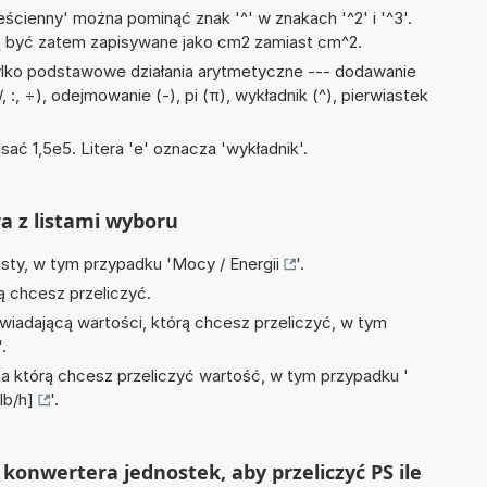
ścienny' można pominąć znak '^' w znakach '^2' i '^3'.
być zatem zapisywane jako cm2 zamiast cm^2.
ylko podstawowe działania arytmetyczne --- dodawanie
/, :, ÷), odejmowanie (-), pi (π), wykładnik (^), pierwiastek
sać 1,5e5. Litera 'e' oznacza 'wykładnik'.
ra z listami wyboru
isty, w tym przypadku '
Mocy / Energii
'.
ą chcesz przeliczyć.
wiadającą wartości, którą chcesz przeliczyć, w tym
'.
na którą chcesz przeliczyć wartość, w tym przypadku '
lb/h]
'.
konwertera jednostek, aby przeliczyć PS ile