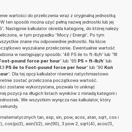
nie wartości do przeliczenia wraz z oryginalną jednostką
. W ten sposób można użyć pełną nazwę jednostki lub jej
'. Następnie kalkulator określa kategorię, do której należy
eliczona, w tym przypadku 'Mocy / Energii'. Po tym
szystkie znane mu odpowiednie jednostki. Na liście
czątkowo wyszukane przeliczenie. Ewentualnie wartość
zona w następujący sposób: '48 PS ile to ft-lb/h' lub '18
Foot-pound force per hour
' lub '95
PS = ft-lb/h
' lub
'43
PS ile to Foot-pound force per hour
' lub '90
Koń
hour
'. Dla tej opcji kalkulator również natychmiastowo
kretnie zostać przeliczona początkowa wartość.
ości zostanie wykorzystana, pozwala to uniknąć
pozycji na długich listach wyników z miriadą kategorii i
ednostek. We wszystkim wyręcza nas kalkulator, który
 sekundy.
atematycznych tan, exp, sin, pow, acos, atan, sqrt, cos i
), cos(pi/2), asin(1/2), sin(90), 3 pow 2, sqrt(4), acos(1),