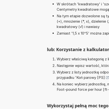
W skrótach 'kwadratowy' i 'sze
Centymetry kwadratowe mogą 
Na tym etapie dozwolone są t
(+), mnożenie (*, x), dzielenie (
kwadratowy (√) i nawiasy
Zamiast '1,5 x 10^5' można zapi
lub: Korzystanie z kalkulato
Wybierz właściwą kategorię z l
Następnie wpisz wartość, któr
Wybierz z listy jednostkę odpo
przypadku '
Koń parowy [PS]
Na koniec wybierz jednostkę, 
Foot-pound force per hour [ft-
Wykorzystaj pełną moc tego 