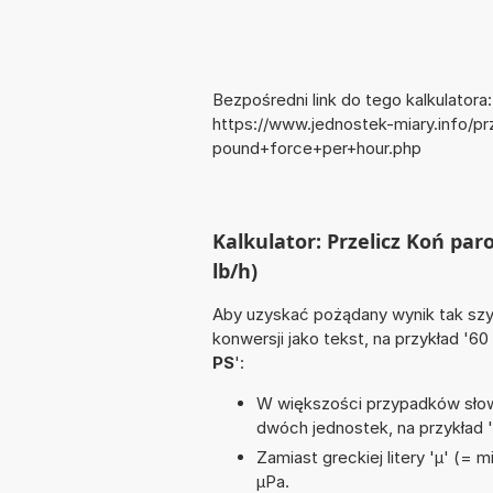
Bezpośredni link do tego kalkulatora:
https://www.jednostek-miary.info/
pound+force+per+hour.php
Kalkulator: Przelicz Koń par
lb/h)
Aby uzyskać pożądany wynik tak szyb
konwersji jako tekst, na przykład '60
PS
':
W większości przypadków słowo
dwóch jednostek, na przykład 
Zamiast greckiej litery 'µ' (= 
µPa.