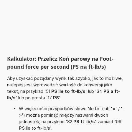
Kalkulator: Przelicz Koń parowy na Foot-
pound force per second (PS na ft-lb/s)
Aby uzyskać pożądany wynik tak szybko, jak to możliwe,
najlepiej jest wprowadzić wartość do konwersji jako
tekst, na przykład '51
PS ile to ft-lb/s
' lub '34
PS a ft-
lb/s
' lub po prostu '17
PS
':
W większości przypadków słowo 'ile to' (lub '=' / '-
>') można pominąć między nazwami dwóch
jednostek, na przykład '82
PS ft-lb/s
' zamiast '99
PS ile to ft-lb/s'.