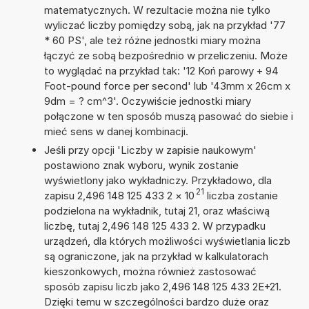
matematycznych. W rezultacie można nie tylko
wyliczać liczby pomiędzy sobą, jak na przykład '77
* 60 PS', ale też różne jednostki miary można
łączyć ze sobą bezpośrednio w przeliczeniu. Może
to wyglądać na przykład tak: '12 Koń parowy + 94
Foot-pound force per second' lub '43mm x 26cm x
9dm = ? cm^3'. Oczywiście jednostki miary
połączone w ten sposób muszą pasować do siebie i
mieć sens w danej kombinacji.
Jeśli przy opcji 'Liczby w zapisie naukowym'
postawiono znak wyboru, wynik zostanie
wyświetlony jako wykładniczy. Przykładowo, dla
21
zapisu 2,496 148 125 433 2
×
10
liczba zostanie
podzielona na wykładnik, tutaj 21, oraz właściwą
liczbę, tutaj 2,496 148 125 433 2. W przypadku
urządzeń, dla których możliwości wyświetlania liczb
są ograniczone, jak na przykład w kalkulatorach
kieszonkowych, można również zastosować
sposób zapisu liczb jako 2,496 148 125 433 2E+21.
Dzięki temu w szczególności bardzo duże oraz