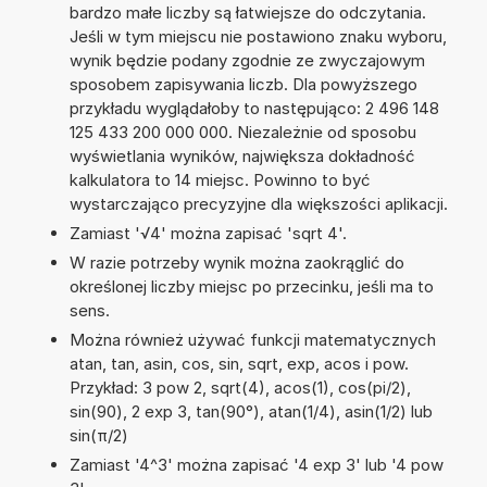
bardzo małe liczby są łatwiejsze do odczytania.
Jeśli w tym miejscu nie postawiono znaku wyboru,
wynik będzie podany zgodnie ze zwyczajowym
sposobem zapisywania liczb. Dla powyższego
przykładu wyglądałoby to następująco: 2 496 148
125 433 200 000 000. Niezależnie od sposobu
wyświetlania wyników, największa dokładność
kalkulatora to 14 miejsc. Powinno to być
wystarczająco precyzyjne dla większości aplikacji.
Zamiast '√4' można zapisać 'sqrt 4'.
W razie potrzeby wynik można zaokrąglić do
określonej liczby miejsc po przecinku, jeśli ma to
sens.
Można również używać funkcji matematycznych
atan, tan, asin, cos, sin, sqrt, exp, acos i pow.
Przykład: 3 pow 2, sqrt(4), acos(1), cos(pi/2),
sin(90), 2 exp 3, tan(90°), atan(1/4), asin(1/2) lub
sin(π/2)
Zamiast '4^3' można zapisać '4 exp 3' lub '4 pow