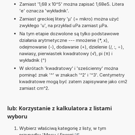
Zamiast '1,68 x 10^5' można zapisać 1,68e5. Litera
'e' oznacza 'wykładnik'.
Zamiast greckiej litery 'µ' (= mikro) można użyć
zwykłego 'u', na przykład uPa zamiast µPa.
Na tym etapie dozwolone są tylko podstawowe
działania arytmetyczne --- mnożenie (*, x),
odejmowanie (-), dodawanie (+), dzielenie (/, :, ÷),
nawiasy, pierwiastek kwadratowy (√), pi (π) i
wykładnik (^)
W skrótach 'kwadratowy' i 'sześcienny' można
pominąć znak '^' w znakach '^2' i '^3'. Centymetry
kwadratowe mogą być zatem zapisywane jako cm2
zamiast cm^2.
lub: Korzystanie z kalkulatora z listami
wyboru
Wybierz właściwą kategorię z listy, w tym
przypadku '
Mocy / Energii
'.