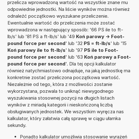
przelicza wprowadzoną wartość na wszystkie znane mu
odpowiednie jednostki. Na liście wyników można również
odnaleźć początkowo wyszukane przeliczenie.
Ewentualnie wartość do przeliczenia może zostać
wprowadzona w następujący sposób: '66 PS ile to ft-
lb/s' lub '81 PS a ft-lb/s' lub '49
Koń parowy -> Foot-
pound force per second
' lub '32
PS = ft-lb/s
' lub '15
Koń parowy ile to ft-lb/s
' lub '97
PS ile to Foot-
pound force per second
' lub '63
Koń parowy a Foot-
pound force per second
'. Dla tej opcji kalkulator
również natychmiastowo odnajduje, na jaką jednostkę ma
konkretnie zostać przeliczona początkowa wartość.
Niezależnie od tego, która z możliwości zostanie
wykorzystana, pozwala to uniknąć niewygodnego
wyszukiwania stosownej pozycji na długich listach
wyników z miriadą kategorii i nieskończoną liczbą
obsługiwanych jednostek. We wszystkim wyręcza nas
kalkulator, który załatwia całą sprawę w ciągu ułamka
sekundy.
Ponadto kalkulator umożliwia stosowanie wyrażeń