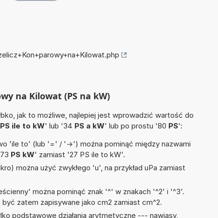
rzelicz+Kon+parowy+na+Kilowat.php
owy na Kilowat (PS na kW)
ko, jak to możliwe, najlepiej jest wprowadzić wartość do
PS ile to kW
' lub '34
PS a kW
' lub po prostu '80
PS
':
 'ile to' (lub '=' / '->') można pominąć między nazwami
'73
PS kW
' zamiast '27 PS ile to kW'.
mikro) można użyć zwykłego 'u', na przykład uPa zamiast
ścienny' można pominąć znak '^' w znakach '^2' i '^3'.
być zatem zapisywane jako cm2 zamiast cm^2.
lko podstawowe działania arytmetyczne --- nawiasy,