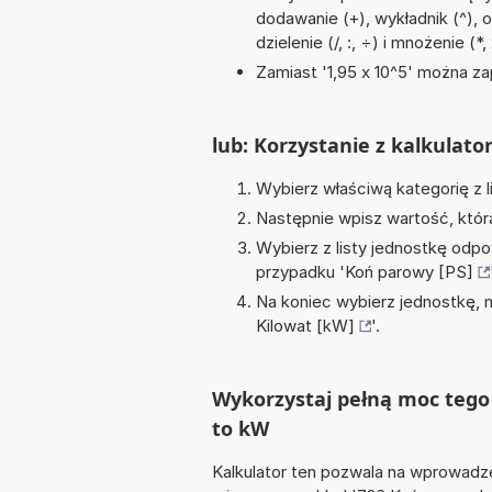
dodawanie (+), wykładnik (^), 
dzielenie (/, :, ÷) i mnożenie (*,
Zamiast '1,95 x 10^5' można zap
lub: Korzystanie z kalkulato
Wybierz właściwą kategorię z l
Następnie wpisz wartość, któr
Wybierz z listy jednostkę odpo
przypadku '
Koń parowy [PS]
Na koniec wybierz jednostkę, 
Kilowat [kW]
'.
Wykorzystaj pełną moc tego 
to kW
Kalkulator ten pozwala na wprowadze