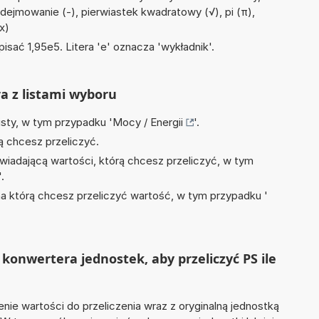
odejmowanie (-), pierwiastek kwadratowy (√), pi (π),
 x)
isać 1,95e5. Litera 'e' oznacza 'wykładnik'.
ra z listami wyboru
isty, w tym przypadku '
Mocy / Energii
'.
ą chcesz przeliczyć.
wiadającą wartości, którą chcesz przeliczyć, w tym
'.
na którą chcesz przeliczyć wartość, w tym przypadku '
konwertera jednostek, aby przeliczyć PS ile
nie wartości do przeliczenia wraz z oryginalną jednostką