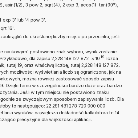
2), asin(1/2), 3 pow 2, sqrt(4), 2 exp 3, acos(1), tan(90°),
 exp 3' lub '4 pow 3'.
rt 16'.
okrąglić do określonej liczby miejsc po przecinku, jeśli
isie naukowym' postawiono znak wyboru, wynik zostanie
19
Przykładowo, dla zapisu 2,228 148 127 872
×
10
liczba
, tutaj 19, oraz właściwą liczbę, tutaj 2,228 148 127 872.
ych możliwości wyświetlania liczb są ograniczone, jak na
szonkowych, można również zastosować sposób zapisu
+19. Dzięki temu w szczególności bardzo duże oraz bardzo
dczytania. Jeśli w tym miejscu nie postawiono znaku
zgodnie ze zwyczajowym sposobem zapisywania liczb. Dla
oby to następująco: 22 281 481 278 720 000 000.
tlania wyników, największa dokładność kalkulatora to 14
zająco precyzyjne dla większości aplikacji.