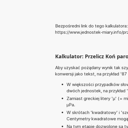
Bezpośredni link do tego kalkulatora:
https://www.jednostek-miary.info/p
Kalkulator: Przelicz Koń par
Aby uzyskać pożądany wynik tak szyb
konwersji jako tekst, na przykład '87
W większości przypadków słowo
dwóch jednostek, na przykład 
Zamiast greckiej litery 'µ' (= 
µPa.
W skrótach 'kwadratowy' i 'sze
Centymetry kwadratowe mogą 
Na tym etapie dozwolone są ty