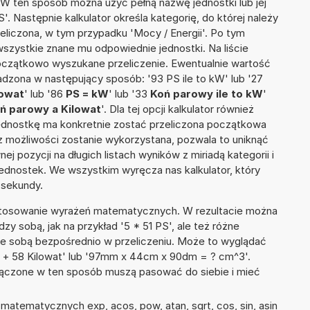
. W ten sposób można użyć pełną nazwę jednostki lub jej
'. Następnie kalkulator określa kategorię, do której należy
eliczona, w tym przypadku 'Mocy / Energii'. Po tym
szystkie znane mu odpowiednie jednostki. Na liście
czątkowo wyszukane przeliczenie. Ewentualnie wartość
dzona w następujący sposób: '93 PS ile to kW' lub '27
lowat
' lub '86
PS = kW
' lub '33
Koń parowy ile to kW
'
ń parowy a Kilowat
'. Dla tej opcji kalkulator również
jednostkę ma konkretnie zostać przeliczona początkowa
 z możliwości zostanie wykorzystana, pozwala to uniknąć
pozycji na długich listach wyników z miriadą kategorii i
ednostek. We wszystkim wyręcza nas kalkulator, który
 sekundy.
 stosowanie wyrażeń matematycznych. W rezultacie można
dzy sobą, jak na przykład '5 * 51 PS', ale też różne
ze sobą bezpośrednio w przeliczeniu. Może to wyglądać
wy + 58 Kilowat' lub '97mm x 44cm x 90dm = ? cm^3'.
łączone w ten sposób muszą pasować do siebie i mieć
atematycznych exp, acos, pow, atan, sqrt, cos, sin, asin