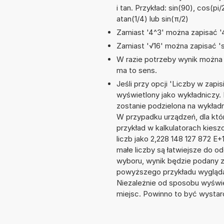
i tan. Przykład: sin(90), cos(pi/
atan(1/4) lub sin(π/2)
Zamiast '4^3' można zapisać '4
Zamiast '√16' można zapisać 'sq
W razie potrzeby wynik można za
ma to sens.
Jeśli przy opcji 'Liczby w zap
wyświetlony jako wykładniczy. 
zostanie podzielona na wykładnik
W przypadku urządzeń, dla któr
przykład w kalkulatorach kie
liczb jako 2,228 148 127 872 E
małe liczby są łatwiejsze do o
wyboru, wynik będzie podany 
powyższego przykładu wyglądał
Niezależnie od sposobu wyświe
miejsc. Powinno to być wystarc