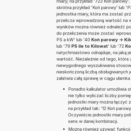
miary; na przykład '723 Koń parowy'
skrótna przykład 'Koń parowy' lub 'PS
jednostka miary, która ma zostać prz
przelicza wprowadzoną wartość na w
wyników można również odnaleźć po
do przeliczenia może zostać wprowa
PS a kW' lub '40
Koń parowy -> Ki
lub '79
PS ile to Kilowat
' lub '72
Ko
natychmiastowo odnajduje, na jaką 
wartość. Niezależnie od tego, która
niewygodnego wyszukiwania stosownej 
nieskończoną liczbą obsługiwanych j
załatwia całą sprawę w ciągu ułamka
Ponadto kalkulator umożliwia
nie tylko wyliczać liczby pomię
jednostki miary można łączyć 
na przykład tak: '12 Koń paro
Oczywiście jednostki miary po
sens w danej kombinacji.
Można również używać funkcji m