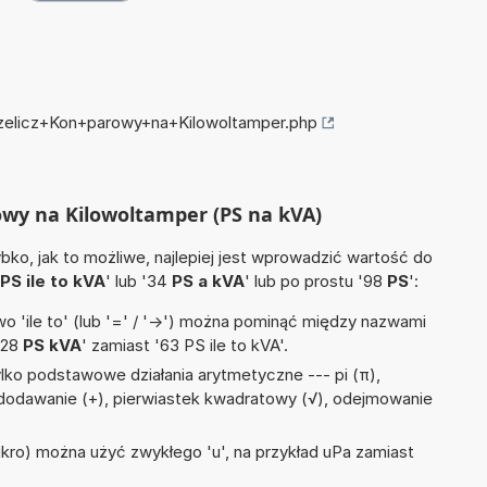
rzelicz+Kon+parowy+na+Kilowoltamper.php
rowy na Kilowoltamper (PS na kVA)
ko, jak to możliwe, najlepiej jest wprowadzić wartość do
PS ile to kVA
' lub '34
PS a kVA
' lub po prostu '98
PS
':
 'ile to' (lub '=' / '->') można pominąć między nazwami
'28
PS kVA
' zamiast '63 PS ile to kVA'.
lko podstawowe działania arytmetyczne --- pi (π),
, dodawanie (+), pierwiastek kwadratowy (√), odejmowanie
mikro) można użyć zwykłego 'u', na przykład uPa zamiast