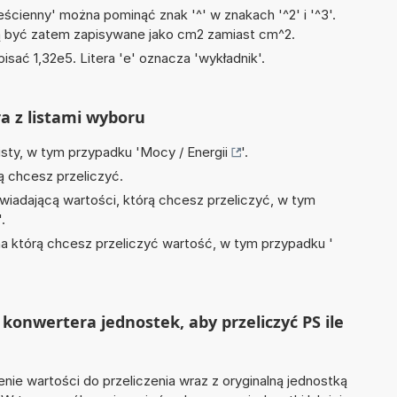
ścienny' można pominąć znak '^' w znakach '^2' i '^3'.
być zatem zapisywane jako cm2 zamiast cm^2.
isać 1,32e5. Litera 'e' oznacza 'wykładnik'.
ra z listami wyboru
isty, w tym przypadku '
Mocy / Energii
'.
ą chcesz przeliczyć.
wiadającą wartości, którą chcesz przeliczyć, w tym
'.
na którą chcesz przeliczyć wartość, w tym przypadku '
konwertera jednostek, aby przeliczyć PS ile
nie wartości do przeliczenia wraz z oryginalną jednostką