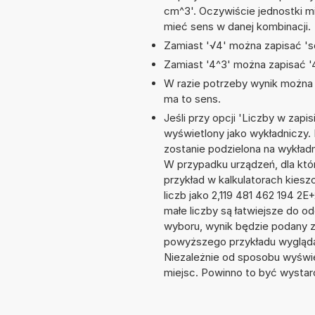
cm^3'. Oczywiście jednostki m
mieć sens w danej kombinacji.
Zamiast '√4' można zapisać 'sq
Zamiast '4^3' można zapisać '4
W razie potrzeby wynik można za
ma to sens.
Jeśli przy opcji 'Liczby w zap
wyświetlony jako wykładniczy. 
zostanie podzielona na wykładnik
W przypadku urządzeń, dla któr
przykład w kalkulatorach kie
liczb jako 2,119 481 462 194 2
małe liczby są łatwiejsze do o
wyboru, wynik będzie podany 
powyższego przykładu wyglądał
Niezależnie od sposobu wyświe
miejsc. Powinno to być wystarc