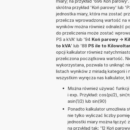
miary; na przykład '696 Koń parowy'
skrótna przykład 'Koń parowy' lub 'PS
jednostka miary, która ma zostać prz
przelicza wprowadzoną wartość na w
wyników można również odnaleźć po
do przeliczenia może zostać wprowad
PS a kVA' lub '94
Koń parowy -> K
to kVA
' lub '88
PS ile to Kilowolt
opcji kalkulator również natychmias
przeliczona początkowa wartość. Nie
wykorzystana, pozwala to uniknąć n
listach wyników z miriadą kategorii 
wszystkim wyręcza nas kalkulator, k
Można również używać funkcji m
i exp. Przykład: cos(pi/2), sin(
asin(1/2) lub sin(90)
Ponadto kalkulator umożliwia
nie tylko wyliczać liczby pomię
jednostki miary można łączyć 
na przykład tak: '12 Koń paro