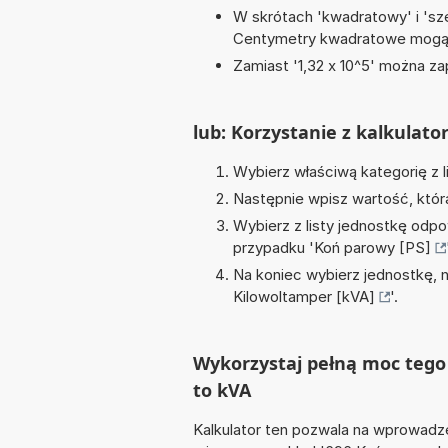
W skrótach 'kwadratowy' i 'sze
Centymetry kwadratowe mogą 
Zamiast '1,32 x 10^5' można zap
lub: Korzystanie z kalkulato
Wybierz właściwą kategorię z l
Następnie wpisz wartość, któr
Wybierz z listy jednostkę odpo
przypadku '
Koń parowy [PS]
Na koniec wybierz jednostkę, 
Kilowoltamper [kVA]
'.
Wykorzystaj pełną moc tego 
to kVA
Kalkulator ten pozwala na wprowadze