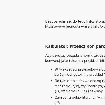
Bezpośredni link do tego kalkulatora:
https://www.jednostek-miary.info/p
Kalkulator: Przelicz Koń pa
Aby uzyskać pożądany wynik tak szyb
konwersji jako tekst, na przykład '69
W większości przypadków słowo
dwóch jednostek, na przykład 
Na tym etapie dozwolone są ty
mnożenie (*, x), wykładnik (^)
(-), dzielenie (/, :, ÷) i nawiasy
Zamiast greckiej litery 'µ' (= 
µPa.