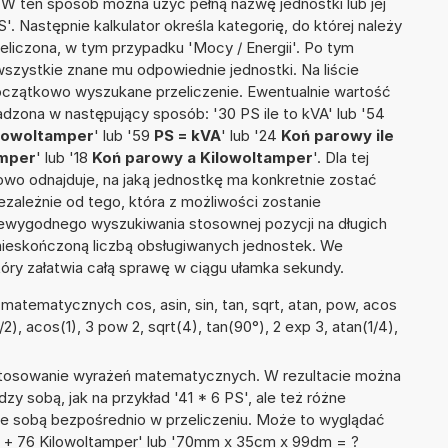
. W ten sposób można użyć pełną nazwę jednostki lub jej
'. Następnie kalkulator określa kategorię, do której należy
eliczona, w tym przypadku 'Mocy / Energii'. Po tym
szystkie znane mu odpowiednie jednostki. Na liście
czątkowo wyszukane przeliczenie. Ewentualnie wartość
zona w następujący sposób: '30 PS ile to kVA' lub '54
ilowoltamper
' lub '59
PS = kVA
' lub '24
Koń parowy ile
amper
' lub '18
Koń parowy a Kilowoltamper
'. Dla tej
towo odnajduje, na jaką jednostkę ma konkretnie zostać
zależnie od tego, która z możliwości zostanie
iewygodnego wyszukiwania stosownej pozycji na długich
i nieskończoną liczbą obsługiwanych jednostek. We
tóry załatwia całą sprawę w ciągu ułamka sekundy.
atematycznych cos, asin, sin, tan, sqrt, atan, pow, acos
π/2), acos(1), 3 pow 2, sqrt(4), tan(90°), 2 exp 3, atan(1/4),
 stosowanie wyrażeń matematycznych. W rezultacie można
dzy sobą, jak na przykład '41 * 6 PS', ale też różne
ze sobą bezpośrednio w przeliczeniu. Może to wyglądać
wy + 76 Kilowoltamper' lub '70mm x 35cm x 99dm = ?