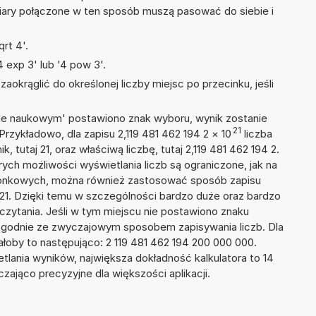
iary połączone w ten sposób muszą pasować do siebie i
rt 4'.
 exp 3' lub '4 pow 3'.
okrąglić do określonej liczby miejsc po przecinku, jeśli
isie naukowym' postawiono znak wyboru, wynik zostanie
21
Przykładowo, dla zapisu 2,119 481 462 194 2
×
10
liczba
, tutaj 21, oraz właściwą liczbę, tutaj 2,119 481 462 194 2.
ych możliwości wyświetlania liczb są ograniczone, jak na
szonkowych, można również zastosować sposób zapisu
E+21. Dzięki temu w szczególności bardzo duże oraz bardzo
dczytania. Jeśli w tym miejscu nie postawiono znaku
zgodnie ze zwyczajowym sposobem zapisywania liczb. Dla
oby to następująco: 2 119 481 462 194 200 000 000.
tlania wyników, największa dokładność kalkulatora to 14
zająco precyzyjne dla większości aplikacji.