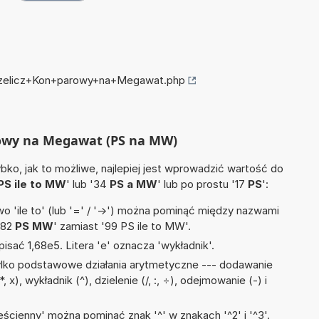
przelicz+Kon+parowy+na+Megawat.php
arowy na Megawat (PS na MW)
ko, jak to możliwe, najlepiej jest wprowadzić wartość do
PS ile to MW
' lub '34
PS a MW
' lub po prostu '17
PS
':
 'ile to' (lub '=' / '->') można pominąć między nazwami
'82
PS MW
' zamiast '99 PS ile to MW'.
isać 1,68e5. Litera 'e' oznacza 'wykładnik'.
ylko podstawowe działania arytmetyczne --- dodawanie
, x), wykładnik (^), dzielenie (/, :, ÷), odejmowanie (-) i
ścienny' można pominąć znak '^' w znakach '^2' i '^3'.