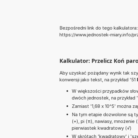
Bezpośredni link do tego kalkulatora:
https://www.jednostek-miary.info/
Kalkulator: Przelicz Koń p
Aby uzyskać pożądany wynik tak szyb
konwersji jako tekst, na przykład '51
W większości przypadków słowo
dwóch jednostek, na przykład 
Zamiast '1,68 x 10^5' można zap
Na tym etapie dozwolone są t
(+), pi (π), nawiasy, mnożenie (*
pierwiastek kwadratowy (√)
W skrótach 'kwadratowy' i 'sze