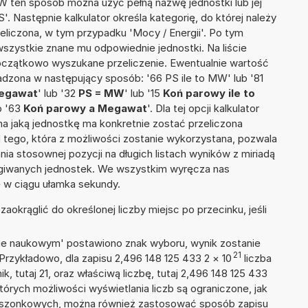
 W ten sposób można użyć pełną nazwę jednostki lub jej
'. Następnie kalkulator określa kategorię, do której należy
eliczona, w tym przypadku 'Mocy / Energii'. Po tym
szystkie znane mu odpowiednie jednostki. Na liście
czątkowo wyszukane przeliczenie. Ewentualnie wartość
dzona w następujący sposób: '66 PS ile to MW' lub '81
Megawat
' lub '32
PS = MW
' lub '15
Koń parowy ile to
ub '63
Koń parowy a Megawat
'. Dla tej opcji kalkulator
a jaką jednostkę ma konkretnie zostać przeliczona
 tego, która z możliwości zostanie wykorzystana, pozwala
a stosownej pozycji na długich listach wyników z miriadą
ługiwanych jednostek. We wszystkim wyręcza nas
wę w ciągu ułamka sekundy.
okrąglić do określonej liczby miejsc po przecinku, jeśli
isie naukowym' postawiono znak wyboru, wynik zostanie
21
Przykładowo, dla zapisu 2,496 148 125 433 2
×
10
liczba
k, tutaj 21, oraz właściwą liczbę, tutaj 2,496 148 125 433
tórych możliwości wyświetlania liczb są ograniczone, jak
kieszonkowych, można również zastosować sposób zapisu