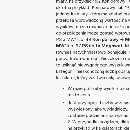
miary; na przykład '102 Koń parowy'.
skrótna przykład 'Koń parowy' lub 'PS
jednostka miary, która ma zostać prz
przelicza wprowadzoną wartość na w
wyników można również odnaleźć po
do przeliczenia może zostać wprowa
PS a MW' lub '49
Koń parowy -> 
MW
' lub '97
PS ile to Megawat
' l
również natychmiastowo odnajduje, n
początkowa wartość. Niezależnie od
to uniknąć niewygodnego wyszukiwani
kategorii i nieskończoną liczbą obs
kalkulator, który załatwia całą spra
W razie potrzeby wynik można za
ma to sens.
Jeśli przy opcji 'Liczby w zap
wyświetlony jako wykładniczy. 
zostanie podzielona na wykładni
2. W przypadku urządzeń, dla k
na przykład w kalkulatorach 