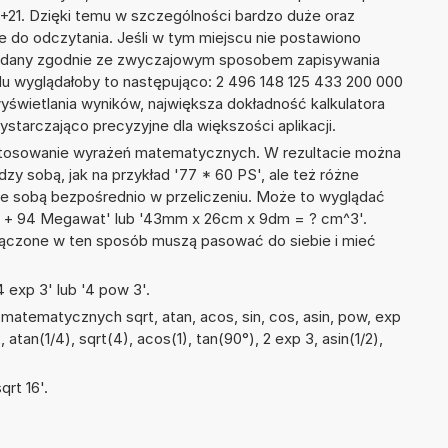
E+21. Dzięki temu w szczególności bardzo duże oraz
ze do odczytania. Jeśli w tym miejscu nie postawiono
podany zgodnie ze zwyczajowym sposobem zapisywania
du wyglądałoby to następująco: 2 496 148 125 433 200 000
yświetlania wyników, największa dokładność kalkulatora
ystarczająco precyzyjne dla większości aplikacji.
 stosowanie wyrażeń matematycznych. W rezultacie można
dzy sobą, jak na przykład '77 * 60 PS', ale też różne
ze sobą bezpośrednio w przeliczeniu. Może to wyglądać
wy + 94 Megawat' lub '43mm x 26cm x 9dm = ? cm^3'.
łączone w ten sposób muszą pasować do siebie i mieć
 exp 3' lub '4 pow 3'.
atematycznych sqrt, atan, acos, sin, cos, asin, pow, exp
, atan(1/4), sqrt(4), acos(1), tan(90°), 2 exp 3, asin(1/2),
rt 16'.