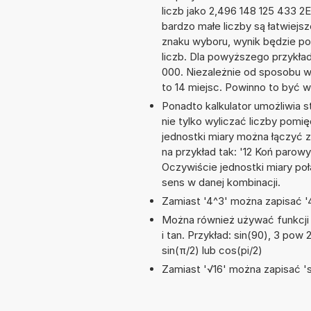
liczb jako 2,496 148 125 433 2
bardzo małe liczby są łatwiejs
znaku wyboru, wynik będzie 
liczb. Dla powyższego przykła
000. Niezależnie od sposobu w
to 14 miejsc. Powinno to być w
Ponadto kalkulator umożliwia
nie tylko wyliczać liczby pomię
jednostki miary można łączyć 
na przykład tak: '12 Koń paro
Oczywiście jednostki miary po
sens w danej kombinacji.
Zamiast '4^3' można zapisać '4
Można również używać funkcji m
i tan. Przykład: sin(90), 3 pow 2
sin(π/2) lub cos(pi/2)
Zamiast '√16' można zapisać 'sq