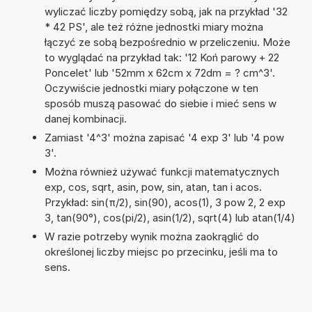
wyliczać liczby pomiędzy sobą, jak na przykład '32
* 42 PS', ale też różne jednostki miary można
łączyć ze sobą bezpośrednio w przeliczeniu. Może
to wyglądać na przykład tak: '12 Koń parowy + 22
Poncelet' lub '52mm x 62cm x 72dm = ? cm^3'.
Oczywiście jednostki miary połączone w ten
sposób muszą pasować do siebie i mieć sens w
danej kombinacji.
Zamiast '4^3' można zapisać '4 exp 3' lub '4 pow
3'.
Można również używać funkcji matematycznych
exp, cos, sqrt, asin, pow, sin, atan, tan i acos.
Przykład: sin(π/2), sin(90), acos(1), 3 pow 2, 2 exp
3, tan(90°), cos(pi/2), asin(1/2), sqrt(4) lub atan(1/4)
W razie potrzeby wynik można zaokrąglić do
określonej liczby miejsc po przecinku, jeśli ma to
sens.