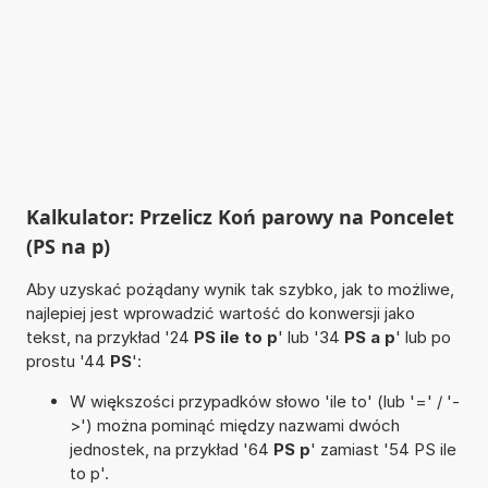
Kalkulator: Przelicz Koń parowy na Poncelet
(PS na p)
Aby uzyskać pożądany wynik tak szybko, jak to możliwe,
najlepiej jest wprowadzić wartość do konwersji jako
tekst, na przykład '24
PS ile to p
' lub '34
PS a p
' lub po
prostu '44
PS
':
W większości przypadków słowo 'ile to' (lub '=' / '-
>') można pominąć między nazwami dwóch
jednostek, na przykład '64
PS p
' zamiast '54 PS ile
to p'.