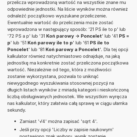
przelicza wprowadzoną wartość na wszystkie znane mu
odpowiednie jednostki. Na liście wyników można również
odnaleźć początkowo wyszukane przeliczenie.
Ewentualnie wartość do przeliczenia może zostać
wprowadzona w następujący sposób: '21 PS ile to p' lub
'72 PS a p' lub '31
Koń parowy -> Poncelet
' lub '41
PS =
p
' lub '51
Koń parowy ile to p
' lub '61
PS ile to
Poncelet
' lub '81
Koń parowy a Poncelet
'. Dla tej opcji
kalkulator również natychmiastowo odnajduje, na jaką
jednostkę ma konkretnie zostać przeliczona początkowa
wartość. Niezależnie od tego, która z możliwości
zostanie wykorzystana, pozwala to uniknąć
niewygodnego wyszukiwania stosownej pozycji na
długich listach wyników z miriadą kategorii i nieskończoną
liczbą obsługiwanych jednostek. We wszystkim wyręcza
nas kalkulator, który załatwia całą sprawę w ciągu ułamka
sekundy.
Zamiast '√4' można zapisać 'sqrt 4'.
Jeśli przy opcji 'Liczby w zapisie naukowym'
postawiono znak wyboru, wynik zostanie