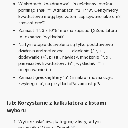
W skrótach 'kwadratowy' i 'sześcienny' można
pominąć znak '^' w znakach '^2' i '^3'. Centymetry
kwadratowe mogą być zatem zapisywane jako cm2
zamiast cm^2.
Zamiast '1,23 x 10^5' można zapisać 1,23e5. Litera
'e' oznacza 'wykładnik'.
Na tym etapie dozwolone są tylko podstawowe
działania arytmetyczne --- dzielenie (/, :, ÷),
dodawanie (+), pi (π), nawiasy, mnożenie (*, x),
pierwiastek kwadratowy (√), wykładnik (^) i
odejmowanie (-)
Zamiast greckiej litery 'µ' (= mikro) można użyć
zwykłego 'u', na przykład uPa zamiast µPa.
lub: Korzystanie z kalkulatora z listami
wyboru
Wybierz właściwą kategorię z listy, w tym
przypadku '
Mocy / Energii
'.