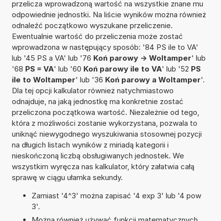
przelicza wprowadzoną wartość na wszystkie znane mu
odpowiednie jednostki. Na liście wyników można również
odnaleźć początkowo wyszukane przeliczenie.
Ewentualnie wartość do przeliczenia może zostać
wprowadzona w następujący sposób: '84 PS ile to VA'
lub '45 PS a VA' lub '76
Koń parowy -> Woltamper
' lub
'68
PS = VA
' lub '60
Koń parowy ile to VA
' lub '52
PS
ile to Woltamper
' lub '36
Koń parowy a Woltamper
'.
Dla tej opcji kalkulator również natychmiastowo
odnajduje, na jaką jednostkę ma konkretnie zostać
przeliczona początkowa wartość. Niezależnie od tego,
która z możliwości zostanie wykorzystana, pozwala to
uniknąć niewygodnego wyszukiwania stosownej pozycji
na długich listach wyników z miriadą kategorii i
nieskończoną liczbą obsługiwanych jednostek. We
wszystkim wyręcza nas kalkulator, który załatwia całą
sprawę w ciągu ułamka sekundy.
Zamiast '4^3' można zapisać '4 exp 3' lub '4 pow
3'.
Można również używać funkcji matematycznych