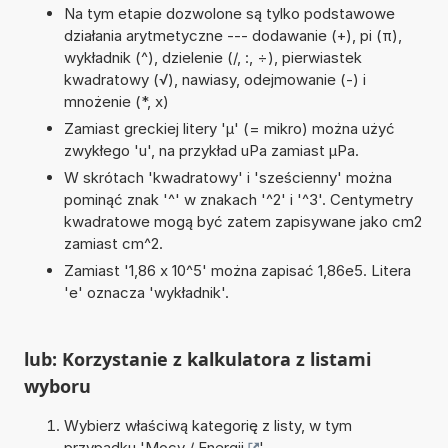
Na tym etapie dozwolone są tylko podstawowe
działania arytmetyczne --- dodawanie (+), pi (π),
wykładnik (^), dzielenie (/, :, ÷), pierwiastek
kwadratowy (√), nawiasy, odejmowanie (-) i
mnożenie (*, x)
Zamiast greckiej litery 'µ' (= mikro) można użyć
zwykłego 'u', na przykład uPa zamiast µPa.
W skrótach 'kwadratowy' i 'sześcienny' można
pominąć znak '^' w znakach '^2' i '^3'. Centymetry
kwadratowe mogą być zatem zapisywane jako cm2
zamiast cm^2.
Zamiast '1,86 x 10^5' można zapisać 1,86e5. Litera
'e' oznacza 'wykładnik'.
lub: Korzystanie z kalkulatora z listami
wyboru
Wybierz właściwą kategorię z listy, w tym
przypadku '
Mocy / Energii
'.