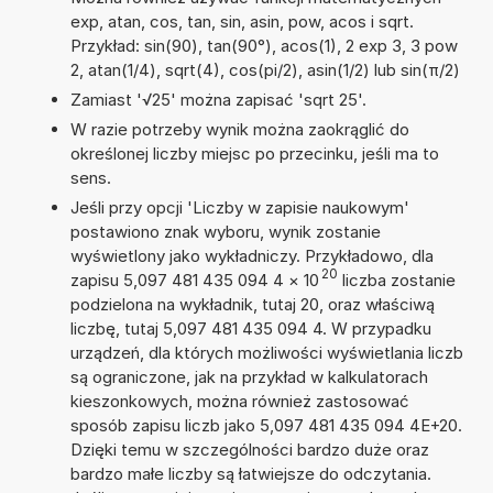
exp, atan, cos, tan, sin, asin, pow, acos i sqrt.
Przykład: sin(90), tan(90°), acos(1), 2 exp 3, 3 pow
2, atan(1/4), sqrt(4), cos(pi/2), asin(1/2) lub sin(π/2)
Zamiast '√25' można zapisać 'sqrt 25'.
W razie potrzeby wynik można zaokrąglić do
określonej liczby miejsc po przecinku, jeśli ma to
sens.
Jeśli przy opcji 'Liczby w zapisie naukowym'
postawiono znak wyboru, wynik zostanie
wyświetlony jako wykładniczy. Przykładowo, dla
20
zapisu 5,097 481 435 094 4
×
10
liczba zostanie
podzielona na wykładnik, tutaj 20, oraz właściwą
liczbę, tutaj 5,097 481 435 094 4. W przypadku
urządzeń, dla których możliwości wyświetlania liczb
są ograniczone, jak na przykład w kalkulatorach
kieszonkowych, można również zastosować
sposób zapisu liczb jako 5,097 481 435 094 4E+20.
Dzięki temu w szczególności bardzo duże oraz
bardzo małe liczby są łatwiejsze do odczytania.