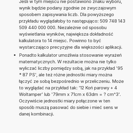
Jeśli w tym miejscu nie postawiono znaku wyboru,
wynik będzie podany zgodnie ze zwyczajowym
sposobem zapisywania liczb. Dla powyższego
przykładu wyglądałoby to następująco: 509 748 143
509 440 000 000. Niezależnie od sposobu
wyświetlania wyników, największa dokładność
kalkulatora to 14 miejsc. Powinno to być
wystarczająco precyzyjne dla większości aplikacji.
Ponadto kalkulator umożliwia stosowanie wyrażeń
matematycznych. W rezultacie można nie tylko
wyliczać liczby pomiędzy sobą, jak na przykład '95
* 87 PS', ale też różne jednostki miary można
łączyć ze sobą bezpośrednio w przeliczeniu. Może
to wyglądać na przykład tak: '12 Koń parowy + 4
Woltamper' lub '79mm x 71cm x 63dm = ? cm^3'.
Oczywiście jednostki miary połączone w ten
sposób muszą pasować do siebie i mieć sens w
danej kombinacji.