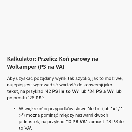
Kalkulator: Przelicz Koń parowy na
Woltamper (PS na VA)
Aby uzyskać pożądany wynik tak szybko, jak to możliwe,
najlepiej jest wprowadzić wartość do konwersji jako
tekst, na przykład '42
PS ile to VA
' lub '34
PS a VA
' lub
po prostu '26
PS
':
W większości przypadków słowo 'ile to' (lub '=' / '-
>') można pominąć między nazwami dwóch
jednostek, na przykład '10
PS VA
' zamiast '18 PS ile
to VA'.