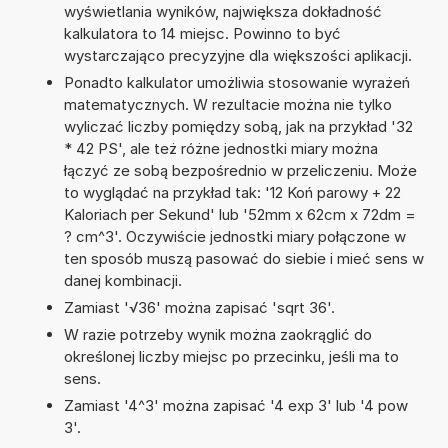
wyświetlania wyników, największa dokładność
kalkulatora to 14 miejsc. Powinno to być
wystarczająco precyzyjne dla większości aplikacji.
Ponadto kalkulator umożliwia stosowanie wyrażeń
matematycznych. W rezultacie można nie tylko
wyliczać liczby pomiędzy sobą, jak na przykład '32
* 42 PS', ale też różne jednostki miary można
łączyć ze sobą bezpośrednio w przeliczeniu. Może
to wyglądać na przykład tak: '12 Koń parowy + 22
Kaloriach per Sekund' lub '52mm x 62cm x 72dm =
? cm^3'. Oczywiście jednostki miary połączone w
ten sposób muszą pasować do siebie i mieć sens w
danej kombinacji.
Zamiast '√36' można zapisać 'sqrt 36'.
W razie potrzeby wynik można zaokrąglić do
określonej liczby miejsc po przecinku, jeśli ma to
sens.
Zamiast '4^3' można zapisać '4 exp 3' lub '4 pow
3'.