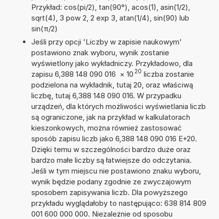
Przykład: cos(pi/2), tan(90°), acos(1), asin(1/2),
sqrt(4), 3 pow 2, 2 exp 3, atan(1/4), sin(90) lub
sin(π/2)
Jeśli przy opcji 'Liczby w zapisie naukowym'
postawiono znak wyboru, wynik zostanie
wyświetlony jako wykładniczy. Przykładowo, dla
20
zapisu 6,388 148 090 016
×
10
liczba zostanie
podzielona na wykładnik, tutaj 20, oraz właściwą
liczbę, tutaj 6,388 148 090 016. W przypadku
urządzeń, dla których możliwości wyświetlania liczb
są ograniczone, jak na przykład w kalkulatorach
kieszonkowych, można również zastosować
sposób zapisu liczb jako 6,388 148 090 016 E+20.
Dzięki temu w szczególności bardzo duże oraz
bardzo małe liczby są łatwiejsze do odczytania.
Jeśli w tym miejscu nie postawiono znaku wyboru,
wynik będzie podany zgodnie ze zwyczajowym
sposobem zapisywania liczb. Dla powyższego
przykładu wyglądałoby to następująco: 638 814 809
001 600 000 000. Niezależnie od sposobu