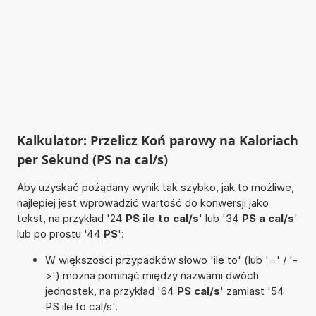
Kalkulator: Przelicz Koń parowy na Kaloriach
per Sekund (PS na cal/s)
Aby uzyskać pożądany wynik tak szybko, jak to możliwe,
najlepiej jest wprowadzić wartość do konwersji jako
tekst, na przykład '24
PS ile to cal/s
' lub '34
PS a cal/s
'
lub po prostu '44
PS
':
W większości przypadków słowo 'ile to' (lub '=' / '-
>') można pominąć między nazwami dwóch
jednostek, na przykład '64
PS cal/s
' zamiast '54
PS ile to cal/s'.