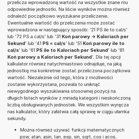
przelicza wprowadzoną wartość na wszystkie znane mu
odpowiednie jednostki. Na liście wyników można również
odnaleźć początkowo wyszukane przeliczenie.
Ewentualnie wartość do przeliczenia może zostać
wprowadzona w następujący sposób: '21 PS ile to cal/s'
lub '72 PS a cal/s' lub '31
Koń parowy -> Kaloriach per
Sekund
' lub '41
PS = cal/s
' lub '51
Koń parowy ile to
cal/s
' lub '61
PS ile to Kaloriach per Sekund
' lub '81
Koń parowy a Kaloriach per Sekund
'. Dla tej opcji
kalkulator również natychmiastowo odnajduje, na jaką
jednostkę ma konkretnie zostać przeliczona początkowa
wartość. Niezależnie od tego, która z możliwości
zostanie wykorzystana, pozwala to uniknąć
niewygodnego wyszukiwania stosownej pozycji na
długich listach wyników z miriadą kategorii i nieskończoną
liczbą obsługiwanych jednostek. We wszystkim wyręcza
nas kalkulator, który załatwia całą sprawę w ciągu ułamka
sekundy.
Można również używać funkcji matematycznych
pow, atan, asin, tan, exp, sin, sqrt, cos i acos.