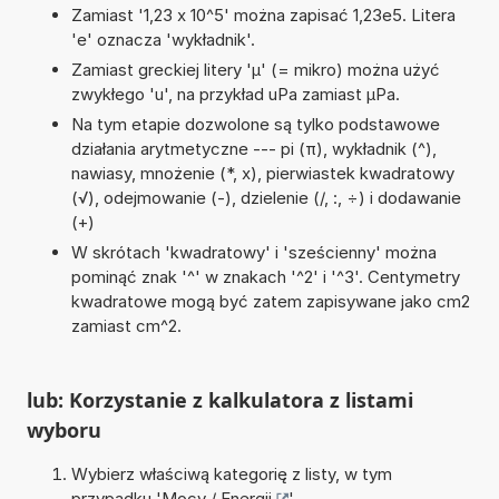
Zamiast '1,23 x 10^5' można zapisać 1,23e5. Litera
'e' oznacza 'wykładnik'.
Zamiast greckiej litery 'µ' (= mikro) można użyć
zwykłego 'u', na przykład uPa zamiast µPa.
Na tym etapie dozwolone są tylko podstawowe
działania arytmetyczne --- pi (π), wykładnik (^),
nawiasy, mnożenie (*, x), pierwiastek kwadratowy
(√), odejmowanie (-), dzielenie (/, :, ÷) i dodawanie
(+)
W skrótach 'kwadratowy' i 'sześcienny' można
pominąć znak '^' w znakach '^2' i '^3'. Centymetry
kwadratowe mogą być zatem zapisywane jako cm2
zamiast cm^2.
lub: Korzystanie z kalkulatora z listami
wyboru
Wybierz właściwą kategorię z listy, w tym
przypadku '
Mocy / Energii
'.