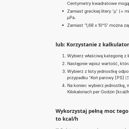
Centymetry kwadratowe mogą 
Zamiast greckiej litery 'µ' (= 
µPa.
Zamiast '1,68 x 10^5' można zap
lub: Korzystanie z kalkulato
Wybierz właściwą kategorię z l
Następnie wpisz wartość, któr
Wybierz z listy jednostkę odpo
przypadku '
Koń parowy [PS]
Na koniec wybierz jednostkę, 
Kilokaloriach per Godzin [kcal/
Wykorzystaj pełną moc tego 
to kcal/h