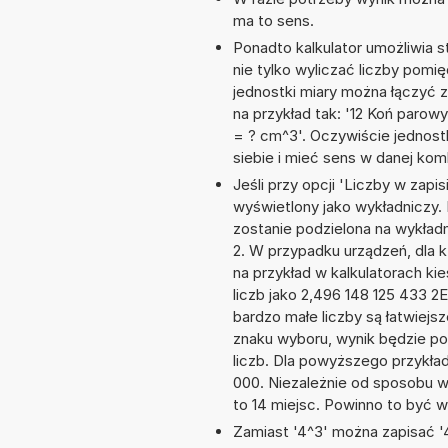
ma to sens.
Ponadto kalkulator umożliwia
nie tylko wyliczać liczby pomię
jednostki miary można łączyć 
na przykład tak: '12 Koń parow
= ? cm^3'. Oczywiście jednos
siebie i mieć sens w danej komb
Jeśli przy opcji 'Liczby w zap
wyświetlony jako wykładniczy. 
zostanie podzielona na wykładni
2. W przypadku urządzeń, dla k
na przykład w kalkulatorach 
liczb jako 2,496 148 125 433 2
bardzo małe liczby są łatwiejs
znaku wyboru, wynik będzie 
liczb. Dla powyższego przykła
000. Niezależnie od sposobu w
to 14 miejsc. Powinno to być w
Zamiast '4^3' można zapisać '4