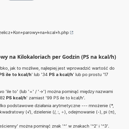
rzelicz+Kon+parowy+na+kcal+h.php
owy na Kilokaloriach per Godzin (PS na kcal/h)
ko, jak to możliwe, najlepiej jest wprowadzić wartość do
PS ile to kcal/h
' lub '34
PS a kcal/h
' lub po prostu '17
 'ile to' (lub '=' / '->') można pominąć między nazwami
'82
PS kcal/h
' zamiast '99 PS ile to kcal/h'.
lko podstawowe działania arytmetyczne --- mnożenie (*,
wadratowy (√), dzielenie (/, :, ÷), odejmowanie (-), pi (π),
ścienny' można pominąć znak '^' w znakach '^2' i '^3'.