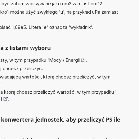
być zatem zapisywane jako cm2 zamiast cm^2.
mikro) można użyć zwykłego 'u', na przykład uPa zamiast
isać 1,68e5. Litera 'e' oznacza 'wykładnik'.
ra z listami wyboru
isty, w tym przypadku '
Mocy / Energii
'.
ą chcesz przeliczyć.
wiadającą wartości, którą chcesz przeliczyć, w tym
'.
na którą chcesz przeliczyć wartość, w tym przypadku '
h]
'.
konwertera jednostek, aby przeliczyć PS ile