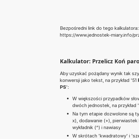
Bezpośredni link do tego kalkulatora:
https://www.jednostek-miary.info/p
Kalkulator: Przelicz Koń par
Aby uzyskać pożądany wynik tak szyb
konwersji jako tekst, na przykład '51
PS
':
W większości przypadków słowo
dwóch jednostek, na przykład 
Na tym etapie dozwolone są ty
x), dodawanie (+), pierwiastek k
wykładnik (^) i nawiasy
W skrótach 'kwadratowy' i 'sze