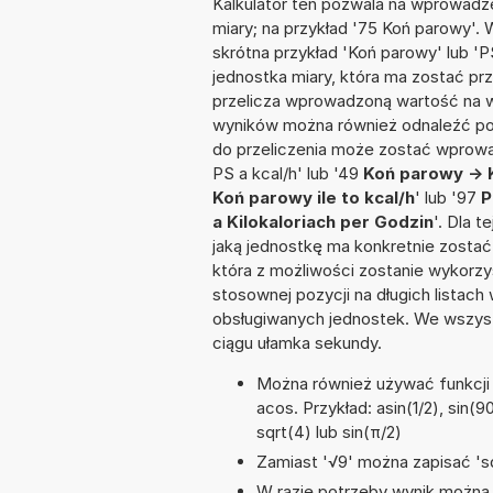
Kalkulator ten pozwala na wprowadze
miary; na przykład '75 Koń parowy'.
skrótna przykład 'Koń parowy' lub 'PS
jednostka miary, która ma zostać prz
przelicza wprowadzoną wartość na w
wyników można również odnaleźć po
do przeliczenia może zostać wprowad
PS a kcal/h' lub '49
Koń parowy -> 
Koń parowy ile to kcal/h
' lub '97
P
a Kilokaloriach per Godzin
'. Dla 
jaką jednostkę ma konkretnie zostać
która z możliwości zostanie wykorz
stosownej pozycji na długich listach 
obsługiwanych jednostek. We wszystk
ciągu ułamka sekundy.
Można również używać funkcji m
acos. Przykład: asin(1/2), sin(9
sqrt(4) lub sin(π/2)
Zamiast '√9' można zapisać 'sq
W razie potrzeby wynik można za