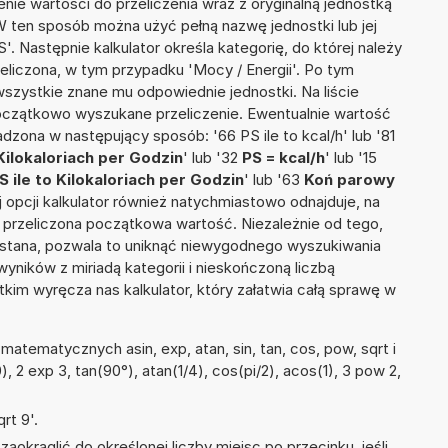
nie wartości do przeliczenia wraz z oryginalną jednostką
 W ten sposób można użyć pełną nazwę jednostki lub jej
'. Następnie kalkulator określa kategorię, do której należy
eliczona, w tym przypadku 'Mocy / Energii'. Po tym
szystkie znane mu odpowiednie jednostki. Na liście
czątkowo wyszukane przeliczenie. Ewentualnie wartość
zona w następujący sposób: '66 PS ile to kcal/h' lub '81
Kilokaloriach per Godzin
' lub '32
PS = kcal/h
' lub '15
S ile to Kilokaloriach per Godzin
' lub '63
Koń parowy
tej opcji kalkulator również natychmiastowo odnajduje, na
 przeliczona początkowa wartość. Niezależnie od tego,
ystana, pozwala to uniknąć niewygodnego wyszukiwania
wyników z miriadą kategorii i nieskończoną liczbą
im wyręcza nas kalkulator, który załatwia całą sprawę w
atematycznych asin, exp, atan, sin, tan, cos, pow, sqrt i
0), 2 exp 3, tan(90°), atan(1/4), cos(pi/2), acos(1), 3 pow 2,
rt 9'.
okrąglić do określonej liczby miejsc po przecinku, jeśli