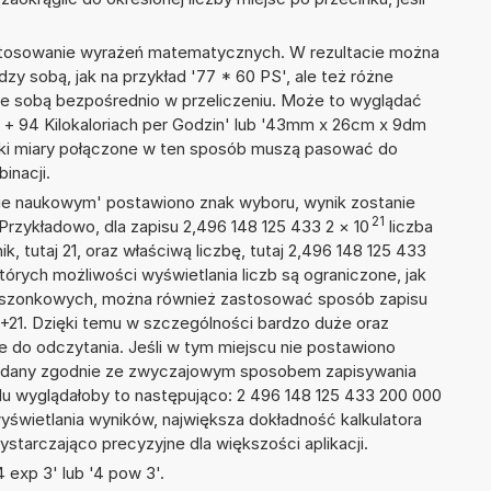
 stosowanie wyrażeń matematycznych. W rezultacie można
dzy sobą, jak na przykład '77 * 60 PS', ale też różne
ze sobą bezpośrednio w przeliczeniu. Może to wyglądać
y + 94 Kilokaloriach per Godzin' lub '43mm x 26cm x 9dm
tki miary połączone w ten sposób muszą pasować do
inacji.
isie naukowym' postawiono znak wyboru, wynik zostanie
21
Przykładowo, dla zapisu 2,496 148 125 433 2
×
10
liczba
k, tutaj 21, oraz właściwą liczbę, tutaj 2,496 148 125 433
tórych możliwości wyświetlania liczb są ograniczone, jak
kieszonkowych, można również zastosować sposób zapisu
E+21. Dzięki temu w szczególności bardzo duże oraz
ze do odczytania. Jeśli w tym miejscu nie postawiono
podany zgodnie ze zwyczajowym sposobem zapisywania
du wyglądałoby to następująco: 2 496 148 125 433 200 000
yświetlania wyników, największa dokładność kalkulatora
ystarczająco precyzyjne dla większości aplikacji.
 exp 3' lub '4 pow 3'.