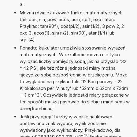
3'.
Można również używać funkcji matematycznych
tan, cos, sin, pow, acos, asin, sqrt, exp i atan.
Przykład: tan(90°), cos(pi/2), asin(1/2), 3 pow 2, 2
exp 3, acos(1), sin(π/2), sin(90), atan(1/4) lub
sqrt(4)
Ponadto kalkulator umożliwia stosowanie wyrażeń
matematycznych. W rezultacie można nie tylko
wyliczać liczby pomiędzy sobą, jak na przykład '32
* 42 PS', ale też różne jednostki miary można
łączyć ze sobą bezpośrednio w przeliczeniu. Może
to wyglądać na przykład tak: '12 Koń parowy + 22
Kilokaloriach per Minuty' lub '52mm x 62cm x 72dm
= ? cm^3'. Oczywiście jednostki miary połączone w
ten sposób muszą pasować do siebie i mieć sens w
danej kombinacji.
Jeśli przy opcji 'Liczby w zapisie naukowym'
postawiono znak wyboru, wynik zostanie
wyświetlony jako wykładniczy. Przykładowo, dla
20
zapisu 6,388 148 090 016
×
10
liczba zostanie