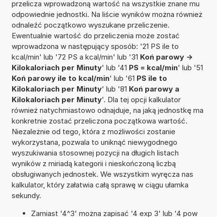
przelicza wprowadzoną wartość na wszystkie znane mu
odpowiednie jednostki. Na liście wyników można również
odnaleźć początkowo wyszukane przeliczenie.
Ewentualnie wartość do przeliczenia może zostać
wprowadzona w następujący sposób: '21 PS ile to
kcal/min' lub '72 PS a kcal/min' lub '31
Koń parowy ->
Kilokaloriach per Minuty
' lub '41
PS = kcal/min
' lub '51
Koń parowy ile to kcal/min
' lub '61
PS ile to
Kilokaloriach per Minuty
' lub '81
Koń parowy a
Kilokaloriach per Minuty
'. Dla tej opcji kalkulator
również natychmiastowo odnajduje, na jaką jednostkę ma
konkretnie zostać przeliczona początkowa wartość.
Niezależnie od tego, która z możliwości zostanie
wykorzystana, pozwala to uniknąć niewygodnego
wyszukiwania stosownej pozycji na długich listach
wyników z miriadą kategorii i nieskończoną liczbą
obsługiwanych jednostek. We wszystkim wyręcza nas
kalkulator, który załatwia całą sprawę w ciągu ułamka
sekundy.
Zamiast '4^3' można zapisać '4 exp 3' lub '4 pow