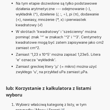
Na tym etapie dozwolone są tylko podstawowe
działania arytmetyczne --- odejmowanie (-),
wykładnik (^), dzielenie (/, :, ÷), pi (π), dodawanie
(+), nawiasy, mnożenie (*, x) i pierwiastek
kwadratowy (√)
W skrótach 'kwadratowy' i 'sześcienny' można
pominąć znak '^' w znakach '^2' i '^3'. Centymetry
kwadratowe mogą być zatem zapisywane jako cm2
zamiast cm^2.
Zamiast '1,23 x 10^5' można zapisać 1,23e5. Litera
'e' oznacza 'wykładnik'.
Zamiast greckiej litery 'µ' (= mikro) można użyć
zwykłego 'u', na przykład uPa zamiast µPa.
lub: Korzystanie z kalkulatora z listami
wyboru
Wybierz właściwą kategorię z listy, w tym
przypadku '
Mocy / Energii
'.