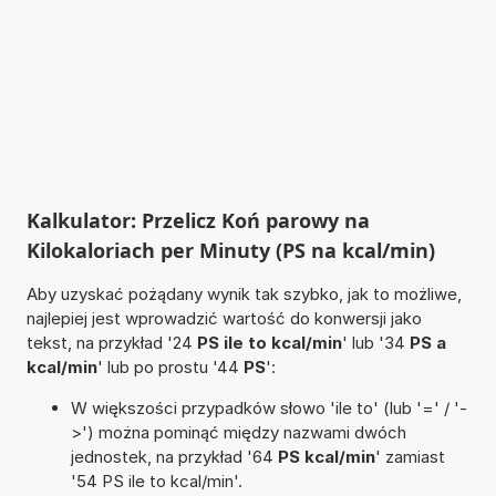
Kalkulator: Przelicz Koń parowy na
Kilokaloriach per Minuty (PS na kcal/min)
Aby uzyskać pożądany wynik tak szybko, jak to możliwe,
najlepiej jest wprowadzić wartość do konwersji jako
tekst, na przykład '24
PS ile to kcal/min
' lub '34
PS a
kcal/min
' lub po prostu '44
PS
':
W większości przypadków słowo 'ile to' (lub '=' / '-
>') można pominąć między nazwami dwóch
jednostek, na przykład '64
PS kcal/min
' zamiast
'54 PS ile to kcal/min'.