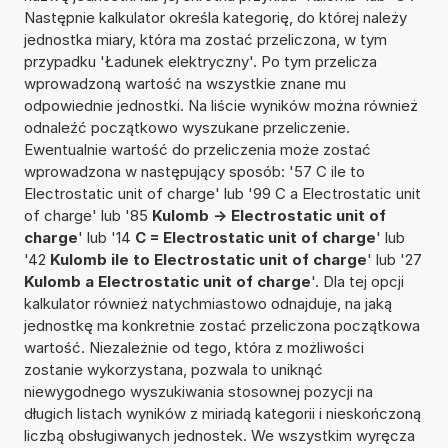
Następnie kalkulator określa kategorię, do której należy
jednostka miary, która ma zostać przeliczona, w tym
przypadku 'Ładunek elektryczny'. Po tym przelicza
wprowadzoną wartość na wszystkie znane mu
odpowiednie jednostki. Na liście wyników można również
odnaleźć początkowo wyszukane przeliczenie.
Ewentualnie wartość do przeliczenia może zostać
wprowadzona w następujący sposób: '57 C ile to
Electrostatic unit of charge' lub '99 C a Electrostatic unit
of charge' lub '85
Kulomb -> Electrostatic unit of
charge
' lub '14
C = Electrostatic unit of charge
' lub
'42
Kulomb ile to Electrostatic unit of charge
' lub '27
Kulomb a Electrostatic unit of charge
'. Dla tej opcji
kalkulator również natychmiastowo odnajduje, na jaką
jednostkę ma konkretnie zostać przeliczona początkowa
wartość. Niezależnie od tego, która z możliwości
zostanie wykorzystana, pozwala to uniknąć
niewygodnego wyszukiwania stosownej pozycji na
długich listach wyników z miriadą kategorii i nieskończoną
liczbą obsługiwanych jednostek. We wszystkim wyręcza