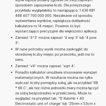
sposobem zapisywania liczb. Dla powyższego
przykładu wyglądałoby to następująco: 1 436 681
468 407 700 000 000. Niezależnie od sposobu
wyświetlania wyników, największa dokładność
kalkulatora to 14 miejsc. Powinno to być
wystarczająco precyzyjne dla większości aplikacji.
Zamiast '4^3' można zapisać '4 exp 3' lub '4 pow
3'.
W razie potrzeby wynik można zaokrąglić do
określonej liczby miejsc po przecinku, jeśli ma to
sens.
Zamiast '√4' można zapisać 'sqrt 4'.
Ponadto kalkulator umożliwia stosowanie wyrażeń
matematycznych. W rezultacie można nie tylko
wyliczać liczby pomiędzy sobą, jak na przykład '68
* 96 C', ale też różne jednostki miary można łączyć
ze sobą bezpośrednio w przeliczeniu. Może to
wyglądać na przykład tak: '12 Kulomb + 40
Electrostatic unit of charge' lub '25mm x 53cm x