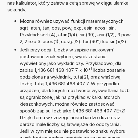
nas kalkulator, który załatwia całą sprawę w ciągu ułamka
sekundy.
Można również używać funkcji matematycznych
sqrt, atan, tan, cos, pow, exp, asin, acos i sin.
Przykład: sqrt(4), atan(1/4), sin(90), asin(1/2), 3 pow
2, 2 exp 3, acos(1), cos(pi/2), tan(90°) lub sin(π/2)
Jeśli przy opcji 'Liczby w zapisie naukowym'
postawiono znak wyboru, wynik zostanie
wyświetlony jako wykładniczy. Przykładowo, dla
21
zapisu 1,436 681 468 407 7
×
10
liczba zostanie
podzielona na wykładnik, tutaj 21, oraz właściwą
liczbę, tutaj 1,436 681 468 407 7. W przypadku
urządzeń, dla których możliwości wyświetlania liczb
są ograniczone, jak na przykład w kalkulatorach
kieszonkowych, można również zastosować
sposób zapisu liczb jako 1,436 681 468 407 7E+21.
Dzięki temu w szczególności bardzo duże oraz
bardzo małe liczby są łatwiejsze do odczytania.
Jeśli w tym miejscu nie postawiono znaku wyboru,
wynik będzie podany zgodnie ze zwyczajowym