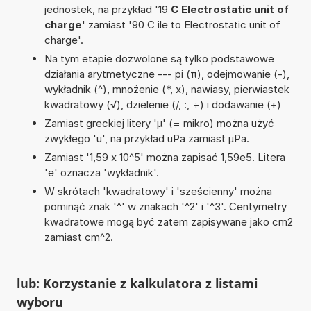
jednostek, na przykład '19
C Electrostatic unit of
charge
' zamiast '90 C ile to Electrostatic unit of
charge'.
Na tym etapie dozwolone są tylko podstawowe
działania arytmetyczne --- pi (π), odejmowanie (-),
wykładnik (^), mnożenie (*, x), nawiasy, pierwiastek
kwadratowy (√), dzielenie (/, :, ÷) i dodawanie (+)
Zamiast greckiej litery 'µ' (= mikro) można użyć
zwykłego 'u', na przykład uPa zamiast µPa.
Zamiast '1,59 x 10^5' można zapisać 1,59e5. Litera
'e' oznacza 'wykładnik'.
W skrótach 'kwadratowy' i 'sześcienny' można
pominąć znak '^' w znakach '^2' i '^3'. Centymetry
kwadratowe mogą być zatem zapisywane jako cm2
zamiast cm^2.
lub: Korzystanie z kalkulatora z listami
wyboru