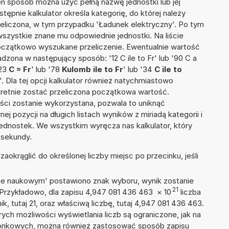
en sposób można użyć pełną nazwę jednostki lub jej
stępnie kalkulator określa kategorię, do której należy
zeliczona, w tym przypadku 'Ładunek elektryczny'. Po tym
szystkie znane mu odpowiednie jednostki. Na liście
czątkowo wyszukane przeliczenie. Ewentualnie wartość
zona w następujący sposób: '12 C ile to Fr' lub '90 C a
'23
C = Fr
' lub '78
Kulomb ile to Fr
' lub '34
C ile to
'. Dla tej opcji kalkulator również natychmiastowo
kretnie zostać przeliczona początkowa wartość.
ości zostanie wykorzystana, pozwala to uniknąć
pozycji na długich listach wyników z miriadą kategorii i
ednostek. We wszystkim wyręcza nas kalkulator, który
 sekundy.
okrąglić do określonej liczby miejsc po przecinku, jeśli
isie naukowym' postawiono znak wyboru, wynik zostanie
21
 Przykładowo, dla zapisu 4,947 081 436 463
×
10
liczba
k, tutaj 21, oraz właściwą liczbę, tutaj 4,947 081 436 463.
ych możliwości wyświetlania liczb są ograniczone, jak na
szonkowych, można również zastosować sposób zapisu