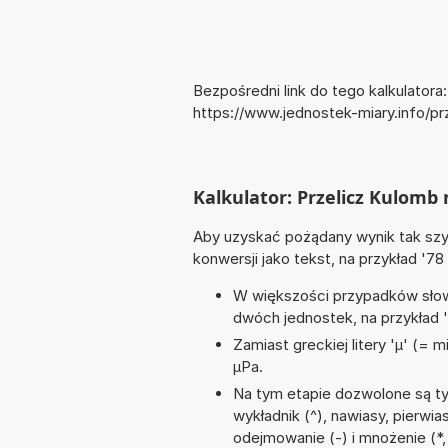
Bezpośredni link do tego kalkulatora:
https://www.jednostek-miary.info/p
Kalkulator: Przelicz Kulomb 
Aby uzyskać pożądany wynik tak szyb
konwersji jako tekst, na przykład '78
W większości przypadków słowo
dwóch jednostek, na przykład 
Zamiast greckiej litery 'µ' (= 
µPa.
Na tym etapie dozwolone są ty
wykładnik (^), nawiasy, pierwia
odejmowanie (-) i mnożenie (*,