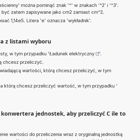
ścienny' można pominąć znak '^' w znakach '^2' i '^3'.
być zatem zapisywane jako cm2 zamiast cm^2.
isać 1,14e5. Litera 'e' oznacza 'wykładnik'.
ra z listami wyboru
isty, w tym przypadku '
Ładunek elektryczny
'.
ą chcesz przeliczyć.
wiadającą wartości, którą chcesz przeliczyć, w tym
na którą chcesz przeliczyć wartość, w tym przypadku '
konwertera jednostek, aby przeliczyć C ile to
nie wartości do przeliczenia wraz z oryginalną jednostką