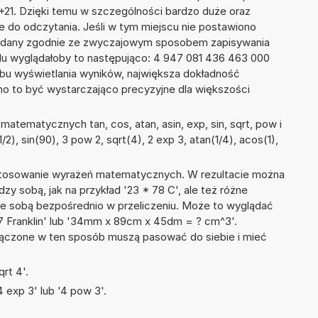
E+21. Dzięki temu w szczególności bardzo duże oraz
ze do odczytania. Jeśli w tym miejscu nie postawiono
podany zgodnie ze zwyczajowym sposobem zapisywania
du wyglądałoby to następująco: 4 947 081 436 463 000
bu wyświetlania wyników, największa dokładność
nno to być wystarczająco precyzyjne dla większości
atematycznych tan, cos, atan, asin, exp, sin, sqrt, pow i
1/2), sin(90), 3 pow 2, sqrt(4), 2 exp 3, atan(1/4), acos(1),
 stosowanie wyrażeń matematycznych. W rezultacie można
dzy sobą, jak na przykład '23 * 78 C', ale też różne
ze sobą bezpośrednio w przeliczeniu. Może to wyglądać
67 Franklin' lub '34mm x 89cm x 45dm = ? cm^3'.
łączone w ten sposób muszą pasować do siebie i mieć
rt 4'.
 exp 3' lub '4 pow 3'.