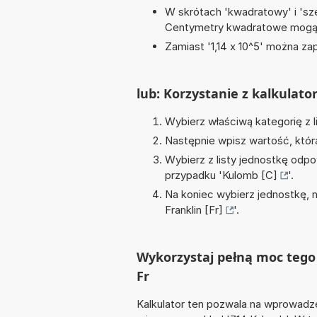
W skrótach 'kwadratowy' i 'sze
Centymetry kwadratowe mogą 
Zamiast '1,14 x 10^5' można zap
lub: Korzystanie z kalkulato
Wybierz właściwą kategorię z l
Następnie wpisz wartość, któr
Wybierz z listy jednostkę odpo
przypadku '
Kulomb [C]
'.
Na koniec wybierz jednostkę, 
Franklin [Fr]
'.
Wykorzystaj pełną moc tego 
Fr
Kalkulator ten pozwala na wprowadze