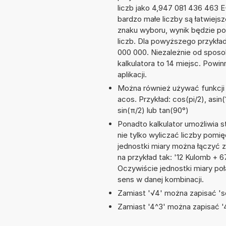
liczb jako 4,947 081 436 463 
bardzo małe liczby są łatwiejs
znaku wyboru, wynik będzie 
liczb. Dla powyższego przykła
000 000. Niezależnie od sposo
kalkulatora to 14 miejsc. Powi
aplikacji.
Można również używać funkcji m
acos. Przykład: cos(pi/2), asin(
sin(π/2) lub tan(90°)
Ponadto kalkulator umożliwia
nie tylko wyliczać liczby pomię
jednostki miary można łączyć 
na przykład tak: '12 Kulomb + 
Oczywiście jednostki miary po
sens w danej kombinacji.
Zamiast '√4' można zapisać 'sq
Zamiast '4^3' można zapisać '4