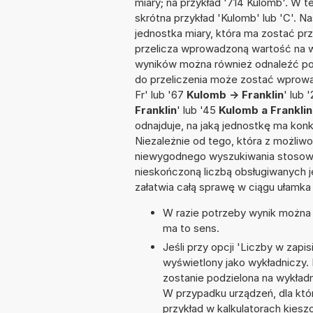
miary; na przykład '714 Kulomb'. W t
skrótna przykład 'Kulomb' lub 'C'. Na
jednostka miary, która ma zostać pr
przelicza wprowadzoną wartość na w
wyników można również odnaleźć po
do przeliczenia może zostać wprowad
Fr' lub '67
Kulomb -> Franklin
' lub 
Franklin
' lub '45
Kulomb a Franklin
odnajduje, na jaką jednostkę ma kon
Niezależnie od tego, która z możliw
niewygodnego wyszukiwania stosownej 
nieskończoną liczbą obsługiwanych j
załatwia całą sprawę w ciągu ułamka
W razie potrzeby wynik można za
ma to sens.
Jeśli przy opcji 'Liczby w zap
wyświetlony jako wykładniczy.
zostanie podzielona na wykładni
W przypadku urządzeń, dla któr
przykład w kalkulatorach kie