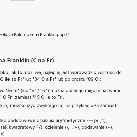
rzelicz+Kulomb+na+Franklin.php
na Franklin (C na Fr)
ko, jak to możliwe, najlepiej jest wprowadzić wartość do
C ile to Fr
' lub '34
C a Fr
' lub po prostu '89
C
':
 'ile to' (lub '=' / '->') można pominąć między nazwami
'1
C Fr
' zamiast '45 C ile to Fr'.
mikro) można użyć zwykłego 'u', na przykład uPa zamiast
lko podstawowe działania arytmetyczne --- pi (π),
stek kwadratowy (√), dzielenie (/, :, ÷), dodawanie (+),
 x)