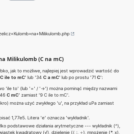
rzelicz+Kulomb+na+Milikulomb.php
 na Milikulomb (C na mC)
ko, jak to możliwe, najlepiej jest wprowadzić wartość do
C ile to mC
' lub '34
C a mC
' lub po prostu '71
C
':
 'ile to' (lub '=' / '->') można pominąć między nazwami
'46
C mC
' zamiast '9 C ile to mC'.
mikro) można użyć zwykłego 'u', na przykład uPa zamiast
isać 1,77e5. Litera 'e' oznacza 'wykładnik'.
lko podstawowe działania arytmetyczne --- wykładnik (^),
iastek kwadratowy (√), dzielenie (/, :, ÷), mnożenie (*, x),