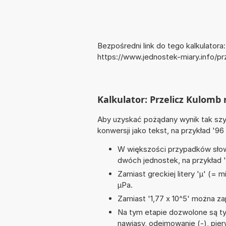
Bezpośredni link do tego kalkulatora:
https://www.jednostek-miary.info/p
Kalkulator: Przelicz Kulomb
Aby uzyskać pożądany wynik tak szyb
konwersji jako tekst, na przykład '96
W większości przypadków słowo
dwóch jednostek, na przykład 
Zamiast greckiej litery 'µ' (= 
µPa.
Zamiast '1,77 x 10^5' można zap
Na tym etapie dozwolone są ty
nawiasy, odejmowanie (-), pierw