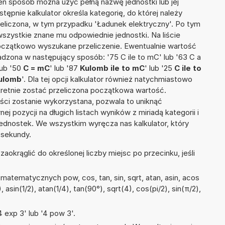
ten sposób można użyć pełną nazwę jednostki lub jej
stępnie kalkulator określa kategorię, do której należy
zeliczona, w tym przypadku 'Ładunek elektryczny'. Po tym
szystkie znane mu odpowiednie jednostki. Na liście
czątkowo wyszukane przeliczenie. Ewentualnie wartość
zona w następujący sposób: '75 C ile to mC' lub '63 C a
lub '50
C = mC
' lub '87
Kulomb ile to mC
' lub '25
C ile to
kulomb
'. Dla tej opcji kalkulator również natychmiastowo
kretnie zostać przeliczona początkowa wartość.
ości zostanie wykorzystana, pozwala to uniknąć
pozycji na długich listach wyników z miriadą kategorii i
ednostek. We wszystkim wyręcza nas kalkulator, który
 sekundy.
okrąglić do określonej liczby miejsc po przecinku, jeśli
atematycznych pow, cos, tan, sin, sqrt, atan, asin, acos
, asin(1/2), atan(1/4), tan(90°), sqrt(4), cos(pi/2), sin(π/2),
 exp 3' lub '4 pow 3'.