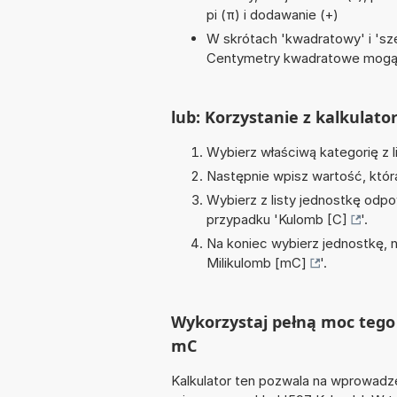
pi (π) i dodawanie (+)
W skrótach 'kwadratowy' i 'sze
Centymetry kwadratowe mogą 
lub: Korzystanie z kalkulato
Wybierz właściwą kategorię z l
Następnie wpisz wartość, któr
Wybierz z listy jednostkę odpo
przypadku '
Kulomb [C]
'.
Na koniec wybierz jednostkę, 
Milikulomb [mC]
'.
Wykorzystaj pełną moc tego 
mC
Kalkulator ten pozwala na wprowadze