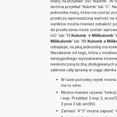
miary; na przykład '597 Kulomb'. W 
skrótna przykład 'Kulomb' lub 'C'. Na
jednostka miary, która ma zostać pr
przelicza wprowadzoną wartość na w
wyników można również odnaleźć po
do przeliczenia może zostać wprowad
mC' lub '13
Kulomb -> Milikulomb
' 
Milikulomb
' lub '99
Kulomb a Mili
odnajduje, na jaką jednostkę ma kon
Niezależnie od tego, która z możliw
niewygodnego wyszukiwania stosownej 
nieskończoną liczbą obsługiwanych j
załatwia całą sprawę w ciągu ułamka
W razie potrzeby wynik można za
ma to sens.
Można również używać funkcji m
i exp. Przykład: 2 exp 3, acos(1)
3 pow 2 lub sin(90)
Zamiast '4^3' można zapisać '4