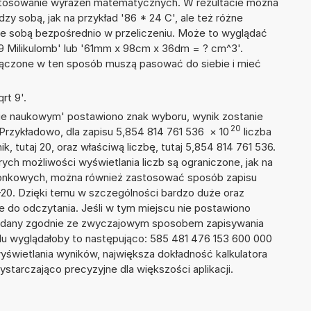
 stosowanie wyrażeń matematycznych. W rezultacie można
dzy sobą, jak na przykład '86 * 24 C', ale też różne
ze sobą bezpośrednio w przeliczeniu. Może to wyglądać
49 Milikulomb' lub '61mm x 98cm x 36dm = ? cm^3'.
łączone w ten sposób muszą pasować do siebie i mieć
rt 9'.
isie naukowym' postawiono znak wyboru, wynik zostanie
20
 Przykładowo, dla zapisu 5,854 814 761 536
×
10
liczba
k, tutaj 20, oraz właściwą liczbę, tutaj 5,854 814 761 536.
ych możliwości wyświetlania liczb są ograniczone, jak na
szonkowych, można również zastosować sposób zapisu
E+20. Dzięki temu w szczególności bardzo duże oraz
ze do odczytania. Jeśli w tym miejscu nie postawiono
podany zgodnie ze zwyczajowym sposobem zapisywania
du wyglądałoby to następująco: 585 481 476 153 600 000
yświetlania wyników, największa dokładność kalkulatora
ystarczająco precyzyjne dla większości aplikacji.