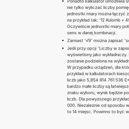
Ponadto kalkulator umożliwia
nie tylko wyliczać liczby pomię
jednostki miary można łączyć 
na przykład tak: '12 Kulomb + 
Oczywiście jednostki miary po
sens w danej kombinacji.
Zamiast '√9' można zapisać 'sq
Jeśli przy opcji 'Liczby w zap
wyświetlony jako wykładniczy.
zostanie podzielona na wykładni
W przypadku urządzeń, dla któr
przykład w kalkulatorach kie
liczb jako 5,854 814 761 536 
bardzo małe liczby są łatwiejs
znaku wyboru, wynik będzie 
liczb. Dla powyższego przykła
000. Niezależnie od sposobu w
to 14 miejsc. Powinno to być w