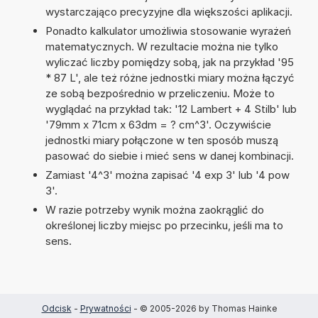
wystarczająco precyzyjne dla większości aplikacji.
Ponadto kalkulator umożliwia stosowanie wyrażeń
matematycznych. W rezultacie można nie tylko
wyliczać liczby pomiędzy sobą, jak na przykład '95
* 87 L', ale też różne jednostki miary można łączyć
ze sobą bezpośrednio w przeliczeniu. Może to
wyglądać na przykład tak: '12 Lambert + 4 Stilb' lub
'79mm x 71cm x 63dm = ? cm^3'. Oczywiście
jednostki miary połączone w ten sposób muszą
pasować do siebie i mieć sens w danej kombinacji.
Zamiast '4^3' można zapisać '4 exp 3' lub '4 pow
3'.
W razie potrzeby wynik można zaokrąglić do
określonej liczby miejsc po przecinku, jeśli ma to
sens.
Odcisk
-
Prywatności
- © 2005-2026 by Thomas Hainke