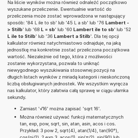
Na liście wyników można również odnaleźć początkowo
wyszukane przeliczenie. Ewentualnie wartość do
przeliczenia może zostać wprowadzona w następujący
sposób: '84 L ile to sb' lub '45 L a sb' lub '76
Lambert -
> Stilb
' lub '68
L = sb
' lub '60
Lambert ile to sb
' lub '52
L ile to Stilb
' lub '36
Lambert a Stilb
'. Dla tej opcji
kalkulator również natychmiastowo odnajduje, na jaką
jednostkę ma konkretnie zostać przeliczona początkowa
wartość. Niezależnie od tego, która z możliwości
zostanie wykorzystana, pozwala to uniknąć
niewygodnego wyszukiwania stosownej pozycji na
długich listach wyników z miriadą kategorii i nieskończoną
liczbą obsługiwanych jednostek. We wszystkim wyręcza
nas kalkulator, który załatwia całą sprawę w ciągu ułamka
sekundy.
Zamiast '√16' można zapisać 'sqrt 16'.
Można również używać funkcji matematycznych
tan, exp, pow, sqrt, sin, atan, asin, acos i cos.
Przykład: 3 pow 2, sqrt(4), atan(1/4), tan(90°),
cos(pi/2), 2 exp 3, acos(1), sin(π/2), sin(90) lub