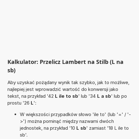
Kalkulator: Przelicz Lambert na Stilb (L na
sb)
Aby uzyskać pożądany wynik tak szybko, jak to możliwe,
najlepiej jest wprowadzić wartość do konwersji jako
tekst, na przykład '42
L ile to sb
' lub '34
L a sb
' lub po
prostu '26
L
':
W większości przypadków słowo 'ile to' (lub '=' / '-
>') można pominąć między nazwami dwóch
jednostek, na przykład '10
L sb
' zamiast '18 L ile to
sb'.