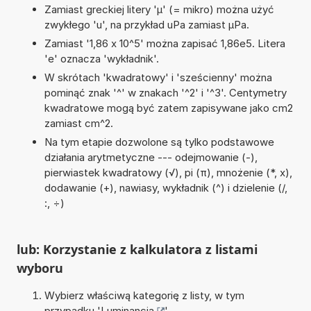
Zamiast greckiej litery 'µ' (= mikro) można użyć
zwykłego 'u', na przykład uPa zamiast µPa.
Zamiast '1,86 x 10^5' można zapisać 1,86e5. Litera
'e' oznacza 'wykładnik'.
W skrótach 'kwadratowy' i 'sześcienny' można
pominąć znak '^' w znakach '^2' i '^3'. Centymetry
kwadratowe mogą być zatem zapisywane jako cm2
zamiast cm^2.
Na tym etapie dozwolone są tylko podstawowe
działania arytmetyczne --- odejmowanie (-),
pierwiastek kwadratowy (√), pi (π), mnożenie (*, x),
dodawanie (+), nawiasy, wykładnik (^) i dzielenie (/,
:, ÷)
lub: Korzystanie z kalkulatora z listami
wyboru
Wybierz właściwą kategorię z listy, w tym
przypadku '
Luminancja
'.