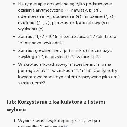
Na tym etapie dozwolone są tylko podstawowe
działania arytmetyczne --- nawiasy, pi (π),
odejmowanie (-), dodawanie (+), mnożenie (*, x),
dzielenie (/, :, ÷), pierwiastek kwadratowy (√) i
wykładnik (^)
Zamiast '1,77 x 10^5' można zapisać 1,77e5. Litera
'e' oznacza 'wykładnik'.
Zamiast greckiej litery 'µ' (= mikro) można użyć
zwykłego 'u', na przykład uPa zamiast µPa.
W skrótach 'kwadratowy' i 'sześcienny' można
pominąć znak '^' w znakach '^2' i '^3'. Centymetry
kwadratowe mogą być zatem zapisywane jako cm2
zamiast cm^2.
lub: Korzystanie z kalkulatora z listami
wyboru
Wybierz właściwą kategorię z listy, w tym
przypadku '
Luminancja
'.