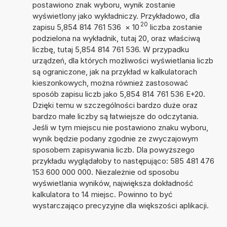
postawiono znak wyboru, wynik zostanie
wyświetlony jako wykładniczy. Przykładowo, dla
20
zapisu 5,854 814 761 536
×
10
liczba zostanie
podzielona na wykładnik, tutaj 20, oraz właściwą
liczbę, tutaj 5,854 814 761 536. W przypadku
urządzeń, dla których możliwości wyświetlania liczb
są ograniczone, jak na przykład w kalkulatorach
kieszonkowych, można również zastosować
sposób zapisu liczb jako 5,854 814 761 536 E+20.
Dzięki temu w szczególności bardzo duże oraz
bardzo małe liczby są łatwiejsze do odczytania.
Jeśli w tym miejscu nie postawiono znaku wyboru,
wynik będzie podany zgodnie ze zwyczajowym
sposobem zapisywania liczb. Dla powyższego
przykładu wyglądałoby to następująco: 585 481 476
153 600 000 000. Niezależnie od sposobu
wyświetlania wyników, największa dokładność
kalkulatora to 14 miejsc. Powinno to być
wystarczająco precyzyjne dla większości aplikacji.