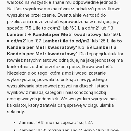
wartość na wszystkie znane mu odpowiednie jednostki.
Na liście wyników można również odnaleźć początkowo
wyszukane przeliczenie. Ewentualnie wartość do
przeliczenia może zostać wprowadzona w następujący
sposób: '75 L ile to cd/m2' lub '63 L a cd/m2' lub '13
Lambert -> Kandela per Metr kwadratowy
' lub '50
L
= cd/m2
' lub '87
Lambert ile to cd/m2
' lub '25
L ile to
Kandela per Metr kwadratowy
' lub '99
Lambert a
Kandela per Metr kwadratowy
'. Dla tej opcji kalkulator
również natychmiastowo odnajduje, na jaką jednostkę ma
konkretnie zostać przeliczona początkowa wartość.
Niezależnie od tego, która z możliwości zostanie
wykorzystana, pozwala to uniknąć niewygodnego
wyszukiwania stosownej pozycji na długich listach
wyników z miriadą kategorii i nieskończoną liczbą
obsługiwanych jednostek. We wszystkim wyręcza nas
kalkulator, który załatwia całą sprawę w ciągu ułamka
sekundy.
Zamiast '√4' można zapisać 'sqrt 4'.
Zamiast '4^3' można zapisać '4 exp 3' lub '4 pow