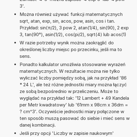
3'.
Można również używać funkcji matematycznych
sqrt, atan, exp, sin, acos, pow, asin, cos i tan.
Przykład: sin(π/2), 3 pow 2, atan(1/4), sin(90), 2 exp
3, tan(90°), asin(1/2), cos(pi/2), sqrt(4) lub acos(1)
W razie potrzeby wynik można zaokrąglić do
określonej liczby miejsc po przecinku, jeśli ma to
sens.
Ponadto kalkulator umożliwia stosowanie wyrażeń
matematycznych. W rezultacie można nie tylko
wyliczać liczby pomiędzy sobą, jak na przykład '86
* 24 L', ale też różne jednostki miary można łączyć
ze sobą bezpośrednio w przeliczeniu. Może to
wyglądać na przykład tak: '12 Lambert + 49 Kandela
per Metr kwadratowy' lub '61mm x 98cm x 36dm =
? cm^3'. Oczywiście jednostki miary połączone w
ten sposób muszą pasować do siebie i mieć sens w
danej kombinacji.
Jeśli przy opcji 'Liczby w zapisie naukowym'