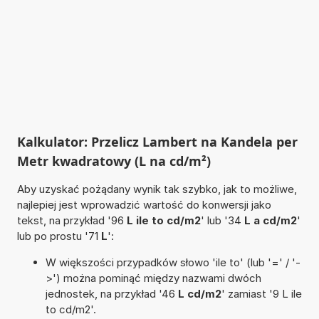
Kalkulator: Przelicz Lambert na Kandela per
Metr kwadratowy (L na cd/m²)
Aby uzyskać pożądany wynik tak szybko, jak to możliwe,
najlepiej jest wprowadzić wartość do konwersji jako
tekst, na przykład '96
L ile to cd/m2
' lub '34
L a cd/m2
'
lub po prostu '71
L
':
W większości przypadków słowo 'ile to' (lub '=' / '-
>') można pominąć między nazwami dwóch
jednostek, na przykład '46
L cd/m2
' zamiast '9 L ile
to cd/m2'.