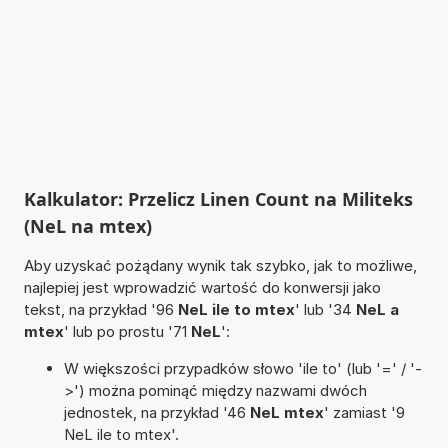
Kalkulator: Przelicz Linen Count na Militeks
(NeL na mtex)
Aby uzyskać pożądany wynik tak szybko, jak to możliwe,
najlepiej jest wprowadzić wartość do konwersji jako
tekst, na przykład '96
NeL ile to mtex
' lub '34
NeL a
mtex
' lub po prostu '71
NeL
':
W większości przypadków słowo 'ile to' (lub '=' / '-
>') można pominąć między nazwami dwóch
jednostek, na przykład '46
NeL mtex
' zamiast '9
NeL ile to mtex'.