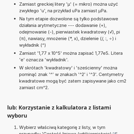
Zamiast greckiej litery 'µ' (= mikro) można użyć
zwykłego 'u', na przykład uPa zamiast µPa.
Na tym etapie dozwolone są tylko podstawowe
działania arytmetyczne --- dodawanie (+),
odejmowanie (-), pierwiastek kwadratowy (√), pi
(π), nawiasy, mnożenie (*, x), dzielenie (/, :, ÷) i
wykładnik (^)
Zamiast '1,77 x 10^5' można zapisać 1,77e5. Litera
'e' oznacza 'wykładnik'.
W skrótach 'kwadratowy' i 'sześcienny' można
pominąć znak '^' w znakach '^2' i '^3'. Centymetry
kwadratowe mogą być zatem zapisywane jako cm2
zamiast cm^2.
lub: Korzystanie z kalkulatora z listami
wyboru
Wybierz właściwą kategorię z listy, w tym
przypadku '
Gęstość liniowa (włókiennictwie)
'.