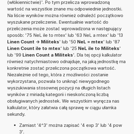
(włókiennictwie)'. Po tym przelicza wprowadzoną
wartość na wszystkie znane mu odpowiednie jednostki.
Na liście wyników można również odnaleźć początkowo
wyszukane przeliczenie. Ewentualnie wartość do
przeliczenia może zostać wprowadzona w następujący
sposób: '75 NeL ile to mtex' lub '63 NeL a mtex' lub '13
Linen Count -> Militeks
' lub '50
NeL = mtex
' lub '87
Linen Count ile to mtex
' lub '25
NeL ile to Militeks
'
lub '99
Linen Count a Militeks
'. Dla tej opcji kalkulator
również natychmiastowo odnajduje, na jaką jednostkę ma
konkretnie zostać przeliczona początkowa wartość.
Niezależnie od tego, która z możliwości zostanie
wykorzystana, pozwala to uniknąć niewygodnego
wyszukiwania stosownej pozycji na długich listach
wyników z miriadą kategorii i nieskończoną liczbą
obsługiwanych jednostek. We wszystkim wyręcza nas
kalkulator, który załatwia całą sprawę w ciągu ułamka
sekundy.
Zamiast '4^3' można zapisać '4 exp 3' lub '4 pow
3'.