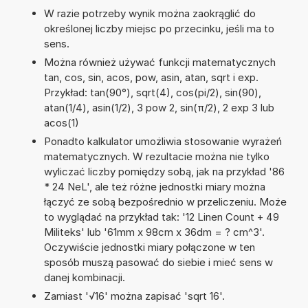
W razie potrzeby wynik można zaokrąglić do
określonej liczby miejsc po przecinku, jeśli ma to
sens.
Można również używać funkcji matematycznych
tan, cos, sin, acos, pow, asin, atan, sqrt i exp.
Przykład: tan(90°), sqrt(4), cos(pi/2), sin(90),
atan(1/4), asin(1/2), 3 pow 2, sin(π/2), 2 exp 3 lub
acos(1)
Ponadto kalkulator umożliwia stosowanie wyrażeń
matematycznych. W rezultacie można nie tylko
wyliczać liczby pomiędzy sobą, jak na przykład '86
* 24 NeL', ale też różne jednostki miary można
łączyć ze sobą bezpośrednio w przeliczeniu. Może
to wyglądać na przykład tak: '12 Linen Count + 49
Militeks' lub '61mm x 98cm x 36dm = ? cm^3'.
Oczywiście jednostki miary połączone w ten
sposób muszą pasować do siebie i mieć sens w
danej kombinacji.
Zamiast '√16' można zapisać 'sqrt 16'.