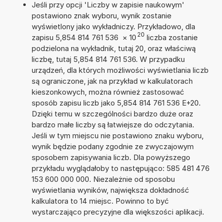
Jeśli przy opcji 'Liczby w zapisie naukowym'
postawiono znak wyboru, wynik zostanie
wyświetlony jako wykładniczy. Przykładowo, dla
20
zapisu 5,854 814 761 536
×
10
liczba zostanie
podzielona na wykładnik, tutaj 20, oraz właściwą
liczbę, tutaj 5,854 814 761 536. W przypadku
urządzeń, dla których możliwości wyświetlania liczb
są ograniczone, jak na przykład w kalkulatorach
kieszonkowych, można również zastosować
sposób zapisu liczb jako 5,854 814 761 536 E+20.
Dzięki temu w szczególności bardzo duże oraz
bardzo małe liczby są łatwiejsze do odczytania.
Jeśli w tym miejscu nie postawiono znaku wyboru,
wynik będzie podany zgodnie ze zwyczajowym
sposobem zapisywania liczb. Dla powyższego
przykładu wyglądałoby to następująco: 585 481 476
153 600 000 000. Niezależnie od sposobu
wyświetlania wyników, największa dokładność
kalkulatora to 14 miejsc. Powinno to być
wystarczająco precyzyjne dla większości aplikacji.