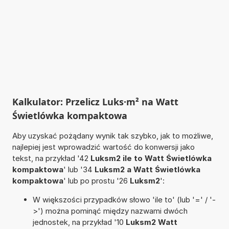
Kalkulator: Przelicz Luks·m² na Watt
Świetlówka kompaktowa
Aby uzyskać pożądany wynik tak szybko, jak to możliwe,
najlepiej jest wprowadzić wartość do konwersji jako
tekst, na przykład '42
Luksm2 ile to Watt Świetlówka
kompaktowa
' lub '34
Luksm2 a Watt Świetlówka
kompaktowa
' lub po prostu '26
Luksm2
':
W większości przypadków słowo 'ile to' (lub '=' / '-
>') można pominąć między nazwami dwóch
jednostek, na przykład '10
Luksm2 Watt