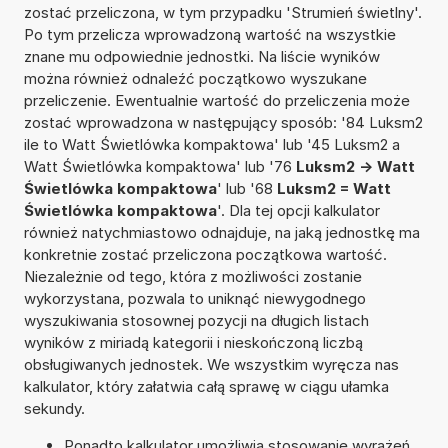
zostać przeliczona, w tym przypadku 'Strumień świetlny'.
Po tym przelicza wprowadzoną wartość na wszystkie
znane mu odpowiednie jednostki. Na liście wyników
można również odnaleźć początkowo wyszukane
przeliczenie. Ewentualnie wartość do przeliczenia może
zostać wprowadzona w następujący sposób: '84 Luksm2
ile to Watt Świetlówka kompaktowa' lub '45 Luksm2 a
Watt Świetlówka kompaktowa' lub '76
Luksm2 -> Watt
Świetlówka kompaktowa
' lub '68
Luksm2 = Watt
Świetlówka kompaktowa
'. Dla tej opcji kalkulator
również natychmiastowo odnajduje, na jaką jednostkę ma
konkretnie zostać przeliczona początkowa wartość.
Niezależnie od tego, która z możliwości zostanie
wykorzystana, pozwala to uniknąć niewygodnego
wyszukiwania stosownej pozycji na długich listach
wyników z miriadą kategorii i nieskończoną liczbą
obsługiwanych jednostek. We wszystkim wyręcza nas
kalkulator, który załatwia całą sprawę w ciągu ułamka
sekundy.
Ponadto kalkulator umożliwia stosowanie wyrażeń