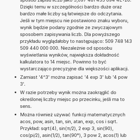
Dzięki temu w szczególności bardzo duże oraz
bardzo małe liczby są łatwiejsze do odczytania.
Jeśli w tym miejscu nie postawiono znaku wyboru,
wynik będzie podany zgodnie ze zwyczajowym
sposobem zapisywania liczb. Dla powyższego
przykładu wyglądałoby to następująco: 509 748 143
509 440 000 000. Niezależnie od sposobu
wyświetlania wyników, największa dokładność
kalkulatora to 14 miejsc. Powinno to być
wystarczająco precyzyjne dla większości aplikacji.
Zamiast '4^3' można zapisać '4 exp 3' lub '4 pow
3'.
W razie potrzeby wynik można zaokrąglić do
określonej liczby miejsc po przecinku, jeśli ma to
sens.
Można również używać funkcji matematycznych
acos, pow, asin, tan, sin, atan, exp, cos i sqrt.
Przykład: sqrt(4), sin(π/2), 2 exp 3, sin(90),
cos(pi/2), asin(1/2), tan(90°), 3 pow 2, acos(1) lub