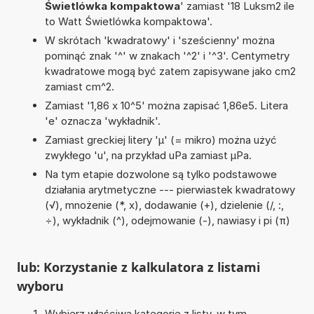
Świetlówka kompaktowa
' zamiast '18 Luksm2 ile
to Watt Świetlówka kompaktowa'.
W skrótach 'kwadratowy' i 'sześcienny' można
pominąć znak '^' w znakach '^2' i '^3'. Centymetry
kwadratowe mogą być zatem zapisywane jako cm2
zamiast cm^2.
Zamiast '1,86 x 10^5' można zapisać 1,86e5. Litera
'e' oznacza 'wykładnik'.
Zamiast greckiej litery 'µ' (= mikro) można użyć
zwykłego 'u', na przykład uPa zamiast µPa.
Na tym etapie dozwolone są tylko podstawowe
działania arytmetyczne --- pierwiastek kwadratowy
(√), mnożenie (*, x), dodawanie (+), dzielenie (/, :,
÷), wykładnik (^), odejmowanie (-), nawiasy i pi (π)
lub: Korzystanie z kalkulatora z listami
wyboru
Wybierz właściwą kategorię z listy, w tym