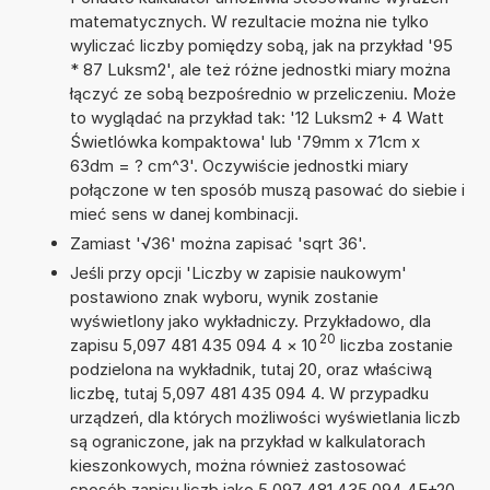
matematycznych. W rezultacie można nie tylko
wyliczać liczby pomiędzy sobą, jak na przykład '95
* 87 Luksm2', ale też różne jednostki miary można
łączyć ze sobą bezpośrednio w przeliczeniu. Może
to wyglądać na przykład tak: '12 Luksm2 + 4 Watt
Świetlówka kompaktowa' lub '79mm x 71cm x
63dm = ? cm^3'. Oczywiście jednostki miary
połączone w ten sposób muszą pasować do siebie i
mieć sens w danej kombinacji.
Zamiast '√36' można zapisać 'sqrt 36'.
Jeśli przy opcji 'Liczby w zapisie naukowym'
postawiono znak wyboru, wynik zostanie
wyświetlony jako wykładniczy. Przykładowo, dla
20
zapisu 5,097 481 435 094 4
×
10
liczba zostanie
podzielona na wykładnik, tutaj 20, oraz właściwą
liczbę, tutaj 5,097 481 435 094 4. W przypadku
urządzeń, dla których możliwości wyświetlania liczb
są ograniczone, jak na przykład w kalkulatorach
kieszonkowych, można również zastosować
sposób zapisu liczb jako 5,097 481 435 094 4E+20.