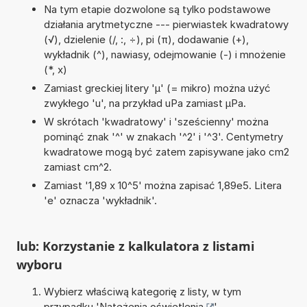
Na tym etapie dozwolone są tylko podstawowe
działania arytmetyczne --- pierwiastek kwadratowy
(√), dzielenie (/, :, ÷), pi (π), dodawanie (+),
wykładnik (^), nawiasy, odejmowanie (-) i mnożenie
(*, x)
Zamiast greckiej litery 'µ' (= mikro) można użyć
zwykłego 'u', na przykład uPa zamiast µPa.
W skrótach 'kwadratowy' i 'sześcienny' można
pominąć znak '^' w znakach '^2' i '^3'. Centymetry
kwadratowe mogą być zatem zapisywane jako cm2
zamiast cm^2.
Zamiast '1,89 x 10^5' można zapisać 1,89e5. Litera
'e' oznacza 'wykładnik'.
lub: Korzystanie z kalkulatora z listami
wyboru
Wybierz właściwą kategorię z listy, w tym
przypadku '
Natężenia oświetlenia
'.