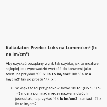
Kalkulator: Przelicz Luks na Lumen/cm² (lx
na lm/cm²)
Aby uzyskać pożądany wynik tak szybko, jak to możliwe,
najlepiej jest wprowadzić wartość do konwersji jako
tekst, na przykład '90
lx ile to lm/cm2
' lub '34
lx a
lm/cm2
' lub po prostu '77
lx
':
W większości przypadków słowo 'ile to' (lub '=' / '-
>') można pominąć między nazwami dwóch
jednostek, na przykład '64
lx lm/cm2
' zamiast '21 lx
ile to lm/cm2'.