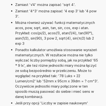
Zamiast '√4' można zapisać 'sqrt 4'.
Zamiast '4^3' można zapisać '4 exp 3' lub '4 pow
3'.
Można również używać funkcji matematycznych
acos, pow, sqrt, asin, tan, sin, cos, exp i atan.
Przykład: cos(pi/2), acos(1), atan(1/4), tan(90°),
asin(1/2), sin(90), 3 pow 2, sqrt(4), sin(π/2) lub 2
exp 3
Ponadto kalkulator umożliwia stosowanie wyrażeń
matematycznych. W rezultacie można nie tylko
wyliczać liczby pomiędzy sobą, jak na przykład '65
* 9 lx', ale też różne jednostki miary można łączyć
ze sobą bezpośrednio w przeliczeniu. Może to
wyglądać na przykład tak: '78 Luks + 22
Lumen/cm2' lub '52mm x 95cm x 39dm = ? cm^3'.
Oczywiście jednostki miary połączone w ten
sposób muszą pasować do siebie i mieć sens w
danej kombinacji.
Jeśli przy opcji 'Liczby w zapisie naukowym'