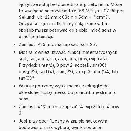
łączyć ze sobą bezpośrednio w przeliczeniu. Może
to wyglądać na przykład tak: '56 MBit/s + 97 Bit per
Sekund' lub '22mm x 63cm x 5dm = ? cm^3'.
Oczywiście jednostki miary połączone w ten
sposób muszą pasować do siebie i mieć sens w
danej kombinacji.
Zamiast '√25' można zapisać 'sqrt 25'.
Można również używać funkcji matematycznych
sqrt, tan, acos, sin, asin, cos, pow, exp i atan.
Przykład: sin(π/2), 3 pow 2, acos(1), sin(90),
cos(pi/2), sqrt(4), asin(1/2), 2 exp 3, atan(1/4) lub
tan(90°)
W razie potrzeby wynik można zaokrąglić do
określonej liczby miejsc po przecinku, jeśli ma to
sens.
Zamiast '4^3' można zapisać '4 exp 3' lub '4 pow
3'.
Jeśli przy opcji 'Liczby w zapisie naukowym'
postawiono znak wyboru, wynik zostanie