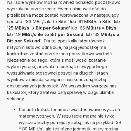
Na liście wyników można również odnaleźć początkowo
wyszukane przeliczenie. Ewentualnie wartość do
przeliczenia może zostać wprowadzona w następujący
sposób: '83 MBit/s ile to Bit/s' lub '91 MBit/s a Bit/s' lub
'25
MBit/s -> Bit per Sekund
' lub '66
MBit/s = Bit/s
'
lub '49
MBit/s ile to Bit per Sekund
' lub '32
MBit/s a
Bit per Sekund
'. Dla tej opcji kalkulator również
natychmiastowo odnajduje, na jaką jednostkę ma
konkretnie zostać przeliczona początkowa wartość.
Niezależnie od tego, która z możliwości zostanie
wykorzystana, pozwala to uniknąć niewygodnego
wyszukiwania stosownej pozycji na długich listach
wyników z miriadą kategorii i nieskończoną liczbą
obsługiwanych jednostek. We wszystkim wyręcza nas
kalkulator, który załatwia całą sprawę w ciągu ułamka
sekundy.
Ponadto kalkulator umożliwia stosowanie wyrażeń
matematycznych. W rezultacie można nie tylko
wyliczać liczby pomiędzy sobą, jak na przykład '39
* 80 MBit/s', ale też różne jednostki miary można