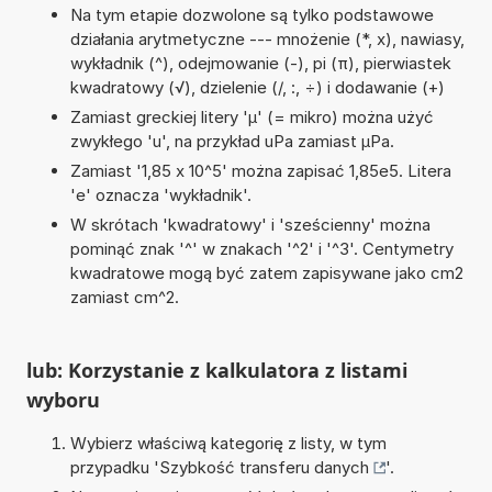
Na tym etapie dozwolone są tylko podstawowe
działania arytmetyczne --- mnożenie (*, x), nawiasy,
wykładnik (^), odejmowanie (-), pi (π), pierwiastek
kwadratowy (√), dzielenie (/, :, ÷) i dodawanie (+)
Zamiast greckiej litery 'µ' (= mikro) można użyć
zwykłego 'u', na przykład uPa zamiast µPa.
Zamiast '1,85 x 10^5' można zapisać 1,85e5. Litera
'e' oznacza 'wykładnik'.
W skrótach 'kwadratowy' i 'sześcienny' można
pominąć znak '^' w znakach '^2' i '^3'. Centymetry
kwadratowe mogą być zatem zapisywane jako cm2
zamiast cm^2.
lub: Korzystanie z kalkulatora z listami
wyboru
Wybierz właściwą kategorię z listy, w tym
przypadku '
Szybkość transferu danych
'.