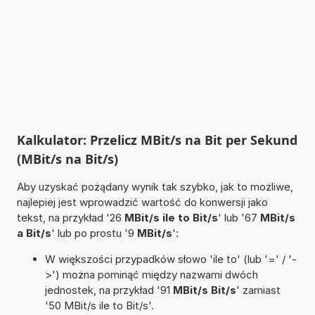
Kalkulator: Przelicz MBit/s na Bit per Sekund
(MBit/s na Bit/s)
Aby uzyskać pożądany wynik tak szybko, jak to możliwe,
najlepiej jest wprowadzić wartość do konwersji jako
tekst, na przykład '26
MBit/s ile to Bit/s
' lub '67
MBit/s
a Bit/s
' lub po prostu '9
MBit/s
':
W większości przypadków słowo 'ile to' (lub '=' / '-
>') można pominąć między nazwami dwóch
jednostek, na przykład '91
MBit/s Bit/s
' zamiast
'50 MBit/s ile to Bit/s'.