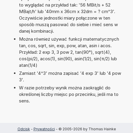
to wyglądać na przykład tak: '56 MBit/s + 52
MBajt/h' lub '40mm x 36cm x 32dm = ? cm^3'.
Oczywiście jednostki miary połączone w ten
sposób muszą pasować do siebie i mieć sens w
danej kombinacji.
Można również używać funkcji matematycznych
tan, cos, sqrt, sin, exp, pow, atan, asin i acos.
Przykład: 2 exp 3, 3 pow 2, tan(90°), sqrt(4),
cos(pi/2), acos(1), sin(90), asin(1/2), sin(π/2) lub
atan(1/4)
Zamiast '4^3' można zapisać '4 exp 3' lub '4 pow
3'.
W razie potrzeby wynik można zaokrąglić do
określonej liczby miejsc po przecinku, jeśli ma to
sens.
Odcisk
-
Prywatności
- © 2005-2026 by Thomas Hainke