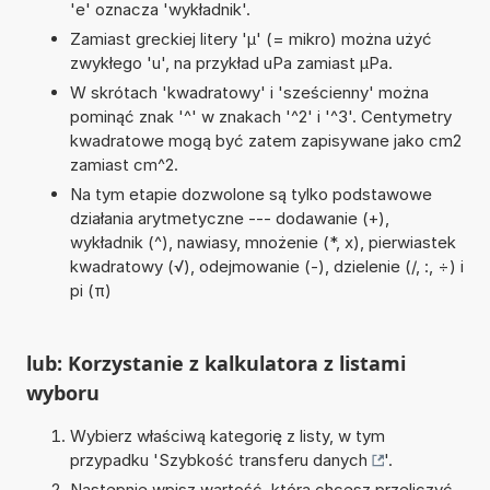
'e' oznacza 'wykładnik'.
Zamiast greckiej litery 'µ' (= mikro) można użyć
zwykłego 'u', na przykład uPa zamiast µPa.
W skrótach 'kwadratowy' i 'sześcienny' można
pominąć znak '^' w znakach '^2' i '^3'. Centymetry
kwadratowe mogą być zatem zapisywane jako cm2
zamiast cm^2.
Na tym etapie dozwolone są tylko podstawowe
działania arytmetyczne --- dodawanie (+),
wykładnik (^), nawiasy, mnożenie (*, x), pierwiastek
kwadratowy (√), odejmowanie (-), dzielenie (/, :, ÷) i
pi (π)
lub: Korzystanie z kalkulatora z listami
wyboru
Wybierz właściwą kategorię z listy, w tym
przypadku '
Szybkość transferu danych
'.
Następnie wpisz wartość, którą chcesz przeliczyć.