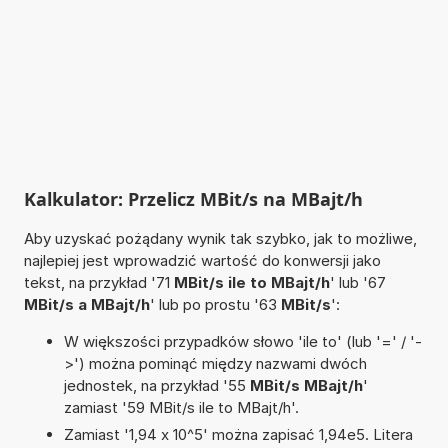
Kalkulator: Przelicz MBit/s na MBajt/h
Aby uzyskać pożądany wynik tak szybko, jak to możliwe,
najlepiej jest wprowadzić wartość do konwersji jako
tekst, na przykład '71
MBit/s ile to MBajt/h
' lub '67
MBit/s a MBajt/h
' lub po prostu '63
MBit/s
':
W większości przypadków słowo 'ile to' (lub '=' / '-
>') można pominąć między nazwami dwóch
jednostek, na przykład '55
MBit/s MBajt/h
'
zamiast '59 MBit/s ile to MBajt/h'.
Zamiast '1,94 x 10^5' można zapisać 1,94e5. Litera