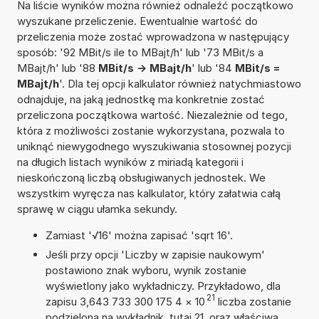
Na liście wyników można również odnaleźć początkowo
wyszukane przeliczenie. Ewentualnie wartość do
przeliczenia może zostać wprowadzona w następujący
sposób: '92 MBit/s ile to MBajt/h' lub '73 MBit/s a
MBajt/h' lub '88
MBit/s -> MBajt/h
' lub '84
MBit/s =
MBajt/h
'. Dla tej opcji kalkulator również natychmiastowo
odnajduje, na jaką jednostkę ma konkretnie zostać
przeliczona początkowa wartość. Niezależnie od tego,
która z możliwości zostanie wykorzystana, pozwala to
uniknąć niewygodnego wyszukiwania stosownej pozycji
na długich listach wyników z miriadą kategorii i
nieskończoną liczbą obsługiwanych jednostek. We
wszystkim wyręcza nas kalkulator, który załatwia całą
sprawę w ciągu ułamka sekundy.
Zamiast '√16' można zapisać 'sqrt 16'.
Jeśli przy opcji 'Liczby w zapisie naukowym'
postawiono znak wyboru, wynik zostanie
wyświetlony jako wykładniczy. Przykładowo, dla
21
zapisu 3,643 733 300 175 4
×
10
liczba zostanie
podzielona na wykładnik, tutaj 21, oraz właściwą