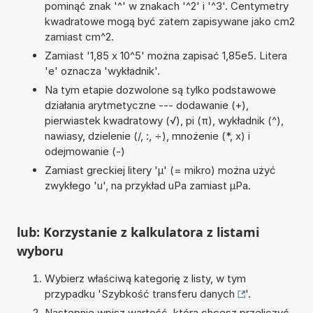
pominąć znak '^' w znakach '^2' i '^3'. Centymetry
kwadratowe mogą być zatem zapisywane jako cm2
zamiast cm^2.
Zamiast '1,85 x 10^5' można zapisać 1,85e5. Litera
'e' oznacza 'wykładnik'.
Na tym etapie dozwolone są tylko podstawowe
działania arytmetyczne --- dodawanie (+),
pierwiastek kwadratowy (√), pi (π), wykładnik (^),
nawiasy, dzielenie (/, :, ÷), mnożenie (*, x) i
odejmowanie (-)
Zamiast greckiej litery 'µ' (= mikro) można użyć
zwykłego 'u', na przykład uPa zamiast µPa.
lub: Korzystanie z kalkulatora z listami
wyboru
Wybierz właściwą kategorię z listy, w tym
przypadku '
Szybkość transferu danych
'.
Następnie wpisz wartość, którą chcesz przeliczyć.