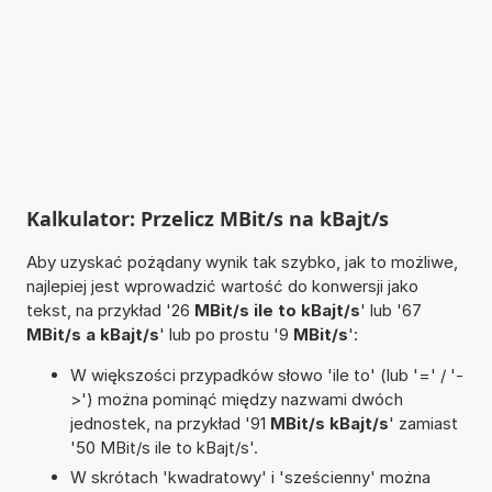
Kalkulator: Przelicz MBit/s na kBajt/s
Aby uzyskać pożądany wynik tak szybko, jak to możliwe,
najlepiej jest wprowadzić wartość do konwersji jako
tekst, na przykład '26
MBit/s ile to kBajt/s
' lub '67
MBit/s a kBajt/s
' lub po prostu '9
MBit/s
':
W większości przypadków słowo 'ile to' (lub '=' / '-
>') można pominąć między nazwami dwóch
jednostek, na przykład '91
MBit/s kBajt/s
' zamiast
'50 MBit/s ile to kBajt/s'.
W skrótach 'kwadratowy' i 'sześcienny' można