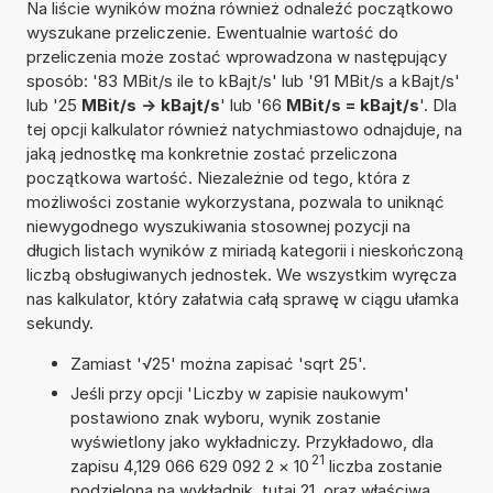
Na liście wyników można również odnaleźć początkowo
wyszukane przeliczenie. Ewentualnie wartość do
przeliczenia może zostać wprowadzona w następujący
sposób: '83 MBit/s ile to kBajt/s' lub '91 MBit/s a kBajt/s'
lub '25
MBit/s -> kBajt/s
' lub '66
MBit/s = kBajt/s
'. Dla
tej opcji kalkulator również natychmiastowo odnajduje, na
jaką jednostkę ma konkretnie zostać przeliczona
początkowa wartość. Niezależnie od tego, która z
możliwości zostanie wykorzystana, pozwala to uniknąć
niewygodnego wyszukiwania stosownej pozycji na
długich listach wyników z miriadą kategorii i nieskończoną
liczbą obsługiwanych jednostek. We wszystkim wyręcza
nas kalkulator, który załatwia całą sprawę w ciągu ułamka
sekundy.
Zamiast '√25' można zapisać 'sqrt 25'.
Jeśli przy opcji 'Liczby w zapisie naukowym'
postawiono znak wyboru, wynik zostanie
wyświetlony jako wykładniczy. Przykładowo, dla
21
zapisu 4,129 066 629 092 2
×
10
liczba zostanie
podzielona na wykładnik, tutaj 21, oraz właściwą