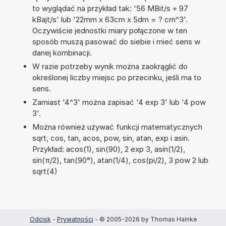
to wyglądać na przykład tak: '56 MBit/s + 97
kBajt/s' lub '22mm x 63cm x 5dm = ? cm^3'.
Oczywiście jednostki miary połączone w ten
sposób muszą pasować do siebie i mieć sens w
danej kombinacji.
W razie potrzeby wynik można zaokrąglić do
określonej liczby miejsc po przecinku, jeśli ma to
sens.
Zamiast '4^3' można zapisać '4 exp 3' lub '4 pow
3'.
Można również używać funkcji matematycznych
sqrt, cos, tan, acos, pow, sin, atan, exp i asin.
Przykład: acos(1), sin(90), 2 exp 3, asin(1/2),
sin(π/2), tan(90°), atan(1/4), cos(pi/2), 3 pow 2 lub
sqrt(4)
Odcisk
-
Prywatności
- © 2005-2026 by Thomas Hainke