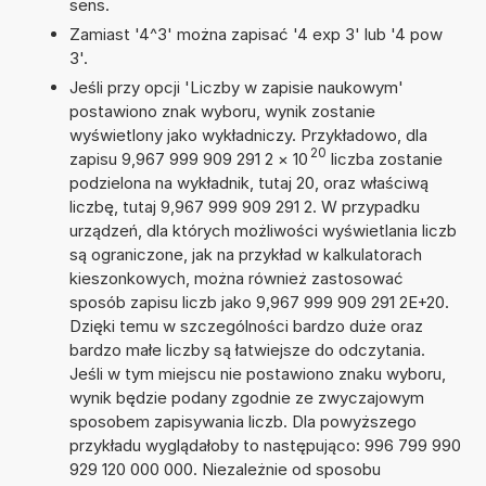
sens.
Zamiast '4^3' można zapisać '4 exp 3' lub '4 pow
3'.
Jeśli przy opcji 'Liczby w zapisie naukowym'
postawiono znak wyboru, wynik zostanie
wyświetlony jako wykładniczy. Przykładowo, dla
20
zapisu 9,967 999 909 291 2
×
10
liczba zostanie
podzielona na wykładnik, tutaj 20, oraz właściwą
liczbę, tutaj 9,967 999 909 291 2. W przypadku
urządzeń, dla których możliwości wyświetlania liczb
są ograniczone, jak na przykład w kalkulatorach
kieszonkowych, można również zastosować
sposób zapisu liczb jako 9,967 999 909 291 2E+20.
Dzięki temu w szczególności bardzo duże oraz
bardzo małe liczby są łatwiejsze do odczytania.
Jeśli w tym miejscu nie postawiono znaku wyboru,
wynik będzie podany zgodnie ze zwyczajowym
sposobem zapisywania liczb. Dla powyższego
przykładu wyglądałoby to następująco: 996 799 990
929 120 000 000. Niezależnie od sposobu