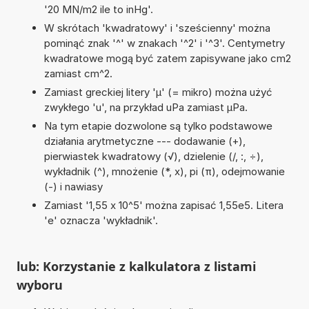
'20 MN/m2 ile to inHg'.
W skrótach 'kwadratowy' i 'sześcienny' można
pominąć znak '^' w znakach '^2' i '^3'. Centymetry
kwadratowe mogą być zatem zapisywane jako cm2
zamiast cm^2.
Zamiast greckiej litery 'µ' (= mikro) można użyć
zwykłego 'u', na przykład uPa zamiast µPa.
Na tym etapie dozwolone są tylko podstawowe
działania arytmetyczne --- dodawanie (+),
pierwiastek kwadratowy (√), dzielenie (/, :, ÷),
wykładnik (^), mnożenie (*, x), pi (π), odejmowanie
(-) i nawiasy
Zamiast '1,55 x 10^5' można zapisać 1,55e5. Litera
'e' oznacza 'wykładnik'.
lub: Korzystanie z kalkulatora z listami
wyboru