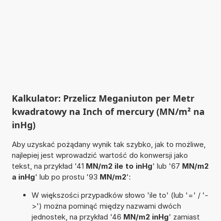
Kalkulator: Przelicz Meganiuton per Metr
kwadratowy na Inch of mercury (MN/m² na
inHg)
Aby uzyskać pożądany wynik tak szybko, jak to możliwe,
najlepiej jest wprowadzić wartość do konwersji jako
tekst, na przykład '41
MN/m2 ile to inHg
' lub '67
MN/m2
a inHg
' lub po prostu '93
MN/m2
':
W większości przypadków słowo 'ile to' (lub '=' / '-
>') można pominąć między nazwami dwóch
jednostek, na przykład '46
MN/m2 inHg
' zamiast