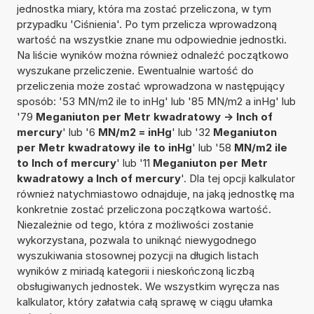
jednostka miary, która ma zostać przeliczona, w tym
przypadku 'Ciśnienia'. Po tym przelicza wprowadzoną
wartość na wszystkie znane mu odpowiednie jednostki.
Na liście wyników można również odnaleźć początkowo
wyszukane przeliczenie. Ewentualnie wartość do
przeliczenia może zostać wprowadzona w następujący
sposób: '53 MN/m2 ile to inHg' lub '85 MN/m2 a inHg' lub
'79
Meganiuton per Metr kwadratowy -> Inch of
mercury
' lub '6
MN/m2 = inHg
' lub '32
Meganiuton
per Metr kwadratowy ile to inHg
' lub '58
MN/m2 ile
to Inch of mercury
' lub '11
Meganiuton per Metr
kwadratowy a Inch of mercury
'. Dla tej opcji kalkulator
również natychmiastowo odnajduje, na jaką jednostkę ma
konkretnie zostać przeliczona początkowa wartość.
Niezależnie od tego, która z możliwości zostanie
wykorzystana, pozwala to uniknąć niewygodnego
wyszukiwania stosownej pozycji na długich listach
wyników z miriadą kategorii i nieskończoną liczbą
obsługiwanych jednostek. We wszystkim wyręcza nas
kalkulator, który załatwia całą sprawę w ciągu ułamka