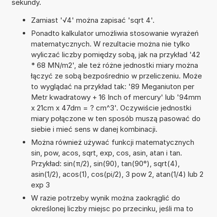
sekundy.
Zamiast '√4' można zapisać 'sqrt 4'.
Ponadto kalkulator umożliwia stosowanie wyrażeń
matematycznych. W rezultacie można nie tylko
wyliczać liczby pomiędzy sobą, jak na przykład '42
* 68 MN/m2', ale też różne jednostki miary można
łączyć ze sobą bezpośrednio w przeliczeniu. Może
to wyglądać na przykład tak: '89 Meganiuton per
Metr kwadratowy + 16 Inch of mercury' lub '94mm
x 21cm x 47dm = ? cm^3'. Oczywiście jednostki
miary połączone w ten sposób muszą pasować do
siebie i mieć sens w danej kombinacji.
Można również używać funkcji matematycznych
sin, pow, acos, sqrt, exp, cos, asin, atan i tan.
Przykład: sin(π/2), sin(90), tan(90°), sqrt(4),
asin(1/2), acos(1), cos(pi/2), 3 pow 2, atan(1/4) lub 2
exp 3
W razie potrzeby wynik można zaokrąglić do
określonej liczby miejsc po przecinku, jeśli ma to