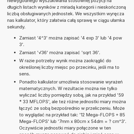
niewygodnego wyszukiwania stosownej pozycji na
długich listach wyników z miriadą kategorii i nieskończoną
liczbą obsługiwanych jednostek. We wszystkim wyręcza
nas kalkulator, który załatwia całą sprawę w ciągu ułamka
sekundy.
Zamiast '4^3' można zapisać '4 exp 3' lub '4 pow
3'.
Zamiast '√36' można zapisać 'sqrt 36'.
W razie potrzeby wynik można zaokrąglić do
określonej liczby miejsc po przecinku, jeśli ma to
sens.
Ponadto kalkulator umożliwia stosowanie wyrażeń
matematycznych. W rezultacie można nie tylko
wyliczać liczby pomiędzy sobą, jak na przykład '59
* 33 MFLOPS', ale też różne jednostki miary można
łączyć ze sobą bezpośrednio w przeliczeniu. Może
to wyglądać na przykład tak: '12 Mega-FLOPS + 85
Mega-FLOPS' lub '7mm x 80cm x 54dm = ? cm^3'.
Oczywiście jednostki miary połączone w ten