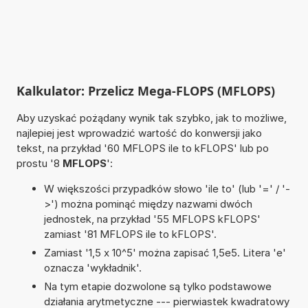
Kalkulator: Przelicz Mega-FLOPS (MFLOPS)
Aby uzyskać pożądany wynik tak szybko, jak to możliwe,
najlepiej jest wprowadzić wartość do konwersji jako
tekst, na przykład '60 MFLOPS ile to kFLOPS' lub po
prostu '8
MFLOPS
':
W większości przypadków słowo 'ile to' (lub '=' / '-
>') można pominąć między nazwami dwóch
jednostek, na przykład '55 MFLOPS kFLOPS'
zamiast '81 MFLOPS ile to kFLOPS'.
Zamiast '1,5 x 10^5' można zapisać 1,5e5. Litera 'e'
oznacza 'wykładnik'.
Na tym etapie dozwolone są tylko podstawowe
działania arytmetyczne --- pierwiastek kwadratowy