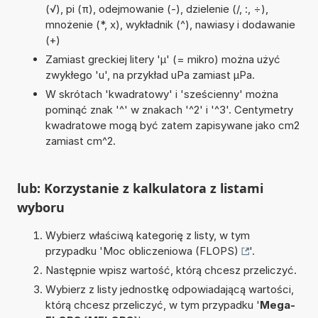
(√), pi (π), odejmowanie (-), dzielenie (/, :, ÷),
mnożenie (*, x), wykładnik (^), nawiasy i dodawanie
(+)
Zamiast greckiej litery 'µ' (= mikro) można użyć
zwykłego 'u', na przykład uPa zamiast µPa.
W skrótach 'kwadratowy' i 'sześcienny' można
pominąć znak '^' w znakach '^2' i '^3'. Centymetry
kwadratowe mogą być zatem zapisywane jako cm2
zamiast cm^2.
lub: Korzystanie z kalkulatora z listami
wyboru
Wybierz właściwą kategorię z listy, w tym
przypadku '
Moc obliczeniowa (FLOPS)
'.
Następnie wpisz wartość, którą chcesz przeliczyć.
Wybierz z listy jednostkę odpowiadającą wartości,
którą chcesz przeliczyć, w tym przypadku '
Mega-