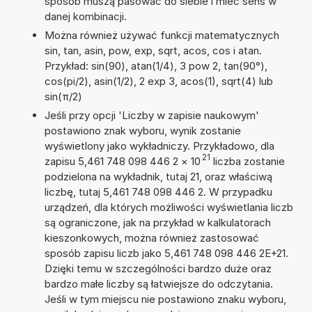
sposób muszą pasować do siebie i mieć sens w
danej kombinacji.
Można również używać funkcji matematycznych
sin, tan, asin, pow, exp, sqrt, acos, cos i atan.
Przykład: sin(90), atan(1/4), 3 pow 2, tan(90°),
cos(pi/2), asin(1/2), 2 exp 3, acos(1), sqrt(4) lub
sin(π/2)
Jeśli przy opcji 'Liczby w zapisie naukowym'
postawiono znak wyboru, wynik zostanie
wyświetlony jako wykładniczy. Przykładowo, dla
21
zapisu 5,461 748 098 446 2
×
10
liczba zostanie
podzielona na wykładnik, tutaj 21, oraz właściwą
liczbę, tutaj 5,461 748 098 446 2. W przypadku
urządzeń, dla których możliwości wyświetlania liczb
są ograniczone, jak na przykład w kalkulatorach
kieszonkowych, można również zastosować
sposób zapisu liczb jako 5,461 748 098 446 2E+21.
Dzięki temu w szczególności bardzo duże oraz
bardzo małe liczby są łatwiejsze do odczytania.
Jeśli w tym miejscu nie postawiono znaku wyboru,