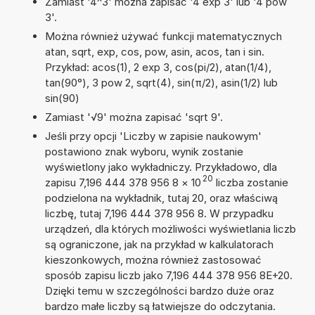
Zamiast '4^3' można zapisać '4 exp 3' lub '4 pow
3'.
Można również używać funkcji matematycznych
atan, sqrt, exp, cos, pow, asin, acos, tan i sin.
Przykład: acos(1), 2 exp 3, cos(pi/2), atan(1/4),
tan(90°), 3 pow 2, sqrt(4), sin(π/2), asin(1/2) lub
sin(90)
Zamiast '√9' można zapisać 'sqrt 9'.
Jeśli przy opcji 'Liczby w zapisie naukowym'
postawiono znak wyboru, wynik zostanie
wyświetlony jako wykładniczy. Przykładowo, dla
20
zapisu 7,196 444 378 956 8
×
10
liczba zostanie
podzielona na wykładnik, tutaj 20, oraz właściwą
liczbę, tutaj 7,196 444 378 956 8. W przypadku
urządzeń, dla których możliwości wyświetlania liczb
są ograniczone, jak na przykład w kalkulatorach
kieszonkowych, można również zastosować
sposób zapisu liczb jako 7,196 444 378 956 8E+20.
Dzięki temu w szczególności bardzo duże oraz
bardzo małe liczby są łatwiejsze do odczytania.