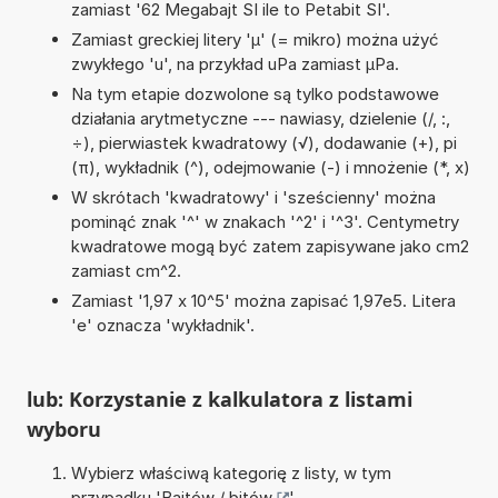
zamiast '62 Megabajt SI ile to Petabit SI'.
Zamiast greckiej litery 'µ' (= mikro) można użyć
zwykłego 'u', na przykład uPa zamiast µPa.
Na tym etapie dozwolone są tylko podstawowe
działania arytmetyczne --- nawiasy, dzielenie (/, :,
÷), pierwiastek kwadratowy (√), dodawanie (+), pi
(π), wykładnik (^), odejmowanie (-) i mnożenie (*, x)
W skrótach 'kwadratowy' i 'sześcienny' można
pominąć znak '^' w znakach '^2' i '^3'. Centymetry
kwadratowe mogą być zatem zapisywane jako cm2
zamiast cm^2.
Zamiast '1,97 x 10^5' można zapisać 1,97e5. Litera
'e' oznacza 'wykładnik'.
lub: Korzystanie z kalkulatora z listami
wyboru
Wybierz właściwą kategorię z listy, w tym
przypadku '
Bajtów / bitów
'.