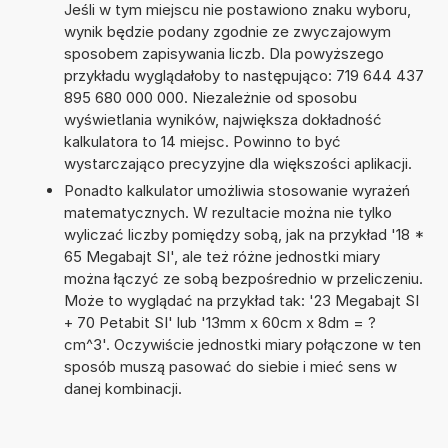
Jeśli w tym miejscu nie postawiono znaku wyboru,
wynik będzie podany zgodnie ze zwyczajowym
sposobem zapisywania liczb. Dla powyższego
przykładu wyglądałoby to następująco: 719 644 437
895 680 000 000. Niezależnie od sposobu
wyświetlania wyników, największa dokładność
kalkulatora to 14 miejsc. Powinno to być
wystarczająco precyzyjne dla większości aplikacji.
Ponadto kalkulator umożliwia stosowanie wyrażeń
matematycznych. W rezultacie można nie tylko
wyliczać liczby pomiędzy sobą, jak na przykład '18 *
65 Megabajt SI', ale też różne jednostki miary
można łączyć ze sobą bezpośrednio w przeliczeniu.
Może to wyglądać na przykład tak: '23 Megabajt SI
+ 70 Petabit SI' lub '13mm x 60cm x 8dm = ?
cm^3'. Oczywiście jednostki miary połączone w ten
sposób muszą pasować do siebie i mieć sens w
danej kombinacji.