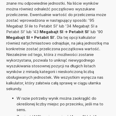
znane mu odpowiednie jednostki. Na liście wyników
można również odnaleźć początkowo wyszukane
przeliczenie. Ewentualnie wartość do przeliczenia może
zostać wprowadzona w następujący sposób: '95
Megabajt SI ile to Petabit SI' lub '34 Megabajt SI a
Petabit SI' lub '43
Megabajt SI -> Petabit SI
' lub '90
Megabajt SI = Petabit SI
'. Dla tej opcji kalkulator
również natychmiastowo odnajduje, na jaką jednostkę ma
konkretnie zostać przeliczona początkowa wartość.
Niezależnie od tego, która z możliwości zostanie
wykorzystana, pozwala to uniknąć niewygodnego
wyszukiwania stosownej pozycji na długich listach
wyników z miriadą kategorii i nieskończoną liczbą
obsługiwanych jednostek. We wszystkim wyręcza nas
kalkulator, który załatwia całą sprawę w ciągu ułamka
sekundy.
W razie potrzeby wynik można zaokrąglić do
określonej liczby miejsc po przecinku, jeśli ma to
sens.