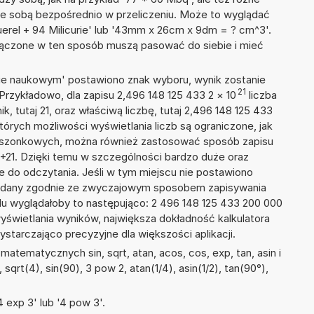
ze sobą bezpośrednio w przeliczeniu. Może to wyglądać
erel + 94 Milicurie' lub '43mm x 26cm x 9dm = ? cm^3'.
łączone w ten sposób muszą pasować do siebie i mieć
isie naukowym' postawiono znak wyboru, wynik zostanie
21
Przykładowo, dla zapisu 2,496 148 125 433 2
×
10
liczba
k, tutaj 21, oraz właściwą liczbę, tutaj 2,496 148 125 433
tórych możliwości wyświetlania liczb są ograniczone, jak
kieszonkowych, można również zastosować sposób zapisu
E+21. Dzięki temu w szczególności bardzo duże oraz
ze do odczytania. Jeśli w tym miejscu nie postawiono
podany zgodnie ze zwyczajowym sposobem zapisywania
du wyglądałoby to następująco: 2 496 148 125 433 200 000
yświetlania wyników, największa dokładność kalkulatora
ystarczająco precyzyjne dla większości aplikacji.
atematycznych sin, sqrt, atan, acos, cos, exp, tan, asin i
 sqrt(4), sin(90), 3 pow 2, atan(1/4), asin(1/2), tan(90°),
 exp 3' lub '4 pow 3'.