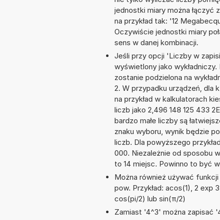
jednostki miary można łączyć 
na przykład tak: '12 Megabecqu
Oczywiście jednostki miary po
sens w danej kombinacji.
Jeśli przy opcji 'Liczby w zap
wyświetlony jako wykładniczy. 
zostanie podzielona na wykładni
2. W przypadku urządzeń, dla k
na przykład w kalkulatorach 
liczb jako 2,496 148 125 433 2
bardzo małe liczby są łatwiejs
znaku wyboru, wynik będzie 
liczb. Dla powyższego przykła
000. Niezależnie od sposobu w
to 14 miejsc. Powinno to być w
Można również używać funkcji m
pow. Przykład: acos(1), 2 exp 3,
cos(pi/2) lub sin(π/2)
Zamiast '4^3' można zapisać '4