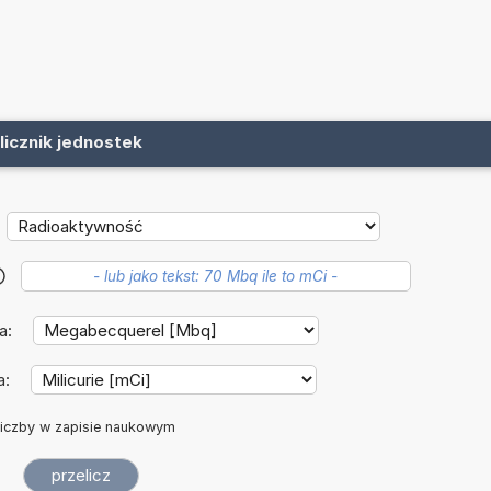
licznik jednostek
?
a:
a:
iczby w zapisie naukowym