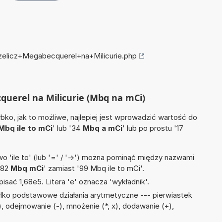
rzelicz+Megabecquerel+na+Milicurie.php
cquerel na Milicurie (Mbq na mCi)
ko, jak to możliwe, najlepiej jest wprowadzić wartość do
Mbq ile to mCi
' lub '34
Mbq a mCi
' lub po prostu '17
 'ile to' (lub '=' / '->') można pominąć między nazwami
'82
Mbq mCi
' zamiast '99 Mbq ile to mCi'.
isać 1,68e5. Litera 'e' oznacza 'wykładnik'.
lko podstawowe działania arytmetyczne --- pierwiastek
), odejmowanie (-), mnożenie (*, x), dodawanie (+),