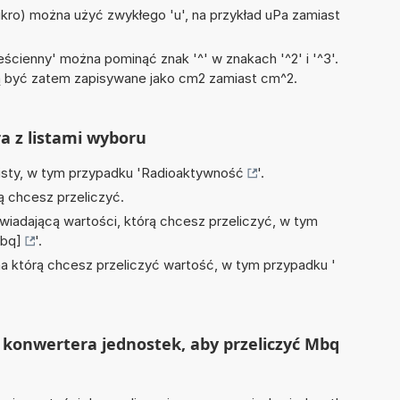
mikro) można użyć zwykłego 'u', na przykład uPa zamiast
ścienny' można pominąć znak '^' w znakach '^2' i '^3'.
być zatem zapisywane jako cm2 zamiast cm^2.
ra z listami wyboru
isty, w tym przypadku '
Radioaktywność
'.
ą chcesz przeliczyć.
wiadającą wartości, którą chcesz przeliczyć, w tym
bq]
'.
na którą chcesz przeliczyć wartość, w tym przypadku '
 konwertera jednostek, aby przeliczyć Mbq