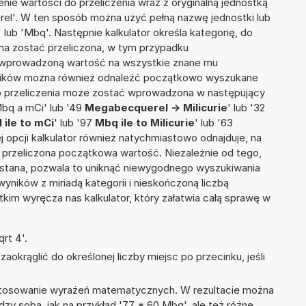
nie wartości do przeliczenia wraz z oryginalną jednostką
rel'. W ten sposób można użyć pełną nazwę jednostki lub
 lub 'Mbq'. Następnie kalkulator określa kategorię, do
 ma zostać przeliczona, w tym przypadku
a wprowadzoną wartość na wszystkie znane mu
wyników można również odnaleźć początkowo wyszukane
do przeliczenia może zostać wprowadzona w następujący
Mbq a mCi' lub '49
Megabecquerel -> Milicurie
' lub '32
ile to mCi
' lub '97
Mbq ile to Milicurie
' lub '63
tej opcji kalkulator również natychmiastowo odnajduje, na
 przeliczona początkowa wartość. Niezależnie od tego,
ystana, pozwala to uniknąć niewygodnego wyszukiwania
wyników z miriadą kategorii i nieskończoną liczbą
im wyręcza nas kalkulator, który załatwia całą sprawę w
rt 4'.
okrąglić do określonej liczby miejsc po przecinku, jeśli
 stosowanie wyrażeń matematycznych. W rezultacie można
dzy sobą, jak na przykład '77 * 60 Mbq', ale też różne