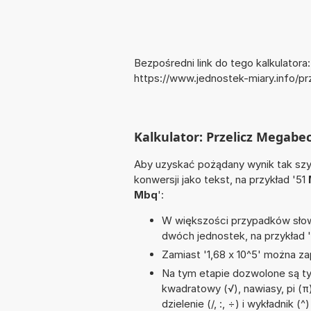
Bezpośredni link do tego kalkulatora:
https://www.jednostek-miary.info/p
Kalkulator: Przelicz Megabe
Aby uzyskać pożądany wynik tak szyb
konwersji jako tekst, na przykład '51
Mbq
':
W większości przypadków słowo
dwóch jednostek, na przykład 
Zamiast '1,68 x 10^5' można zap
Na tym etapie dozwolone są ty
kwadratowy (√), nawiasy, pi (π
dzielenie (/, :, ÷) i wykładnik (^)