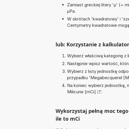
Zamiast greckiej litery 'µ' (= 
µPa.
W skrótach 'kwadratowy' i 'sze
Centymetry kwadratowe mogą 
lub: Korzystanie z kalkulato
Wybierz właściwą kategorię z l
Następnie wpisz wartość, któr
Wybierz z listy jednostkę odpo
przypadku '
Megabecquerel [M
Na koniec wybierz jednostkę, 
Milicurie [mCi]
'.
Wykorzystaj pełną moc tego
ile to mCi