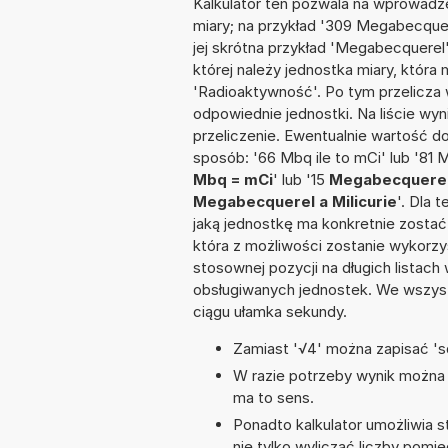
Kalkulator ten pozwala na wprowadze
miary; na przykład '309 Megabecque
jej skrótna przykład 'Megabecquerel'
której należy jednostka miary, która
'Radioaktywność'. Po tym przelicz
odpowiednie jednostki. Na liście 
przeliczenie. Ewentualnie wartość 
sposób: '66 Mbq ile to mCi' lub '81 
Mbq = mCi
' lub '15
Megabecquerel 
Megabecquerel a Milicurie
'. Dla 
jaką jednostkę ma konkretnie zostać
która z możliwości zostanie wykorz
stosownej pozycji na długich listach 
obsługiwanych jednostek. We wszystk
ciągu ułamka sekundy.
Zamiast '√4' można zapisać 'sq
W razie potrzeby wynik można za
ma to sens.
Ponadto kalkulator umożliwia
nie tylko wyliczać liczby pomię