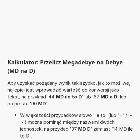
Kalkulator: Przelicz Megadebye na Debye
(MD na D)
Aby uzyskać pożądany wynik tak szybko, jak to możliwe,
najlepiej jest wprowadzić wartość do konwersji jako
tekst, na przykład '44
MD ile to D
' lub '67
MD a D
' lub
po prostu '90
MD
':
W większości przypadków słowo 'ile to' (lub '=' / '-
>') można pominąć między nazwami dwóch
jednostek, na przykład '37
MD D
' zamiast '14 MD ile
to D'.