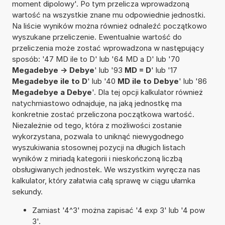
moment dipolowy'. Po tym przelicza wprowadzoną
wartość na wszystkie znane mu odpowiednie jednostki.
Na liście wyników można również odnaleźć początkowo
wyszukane przeliczenie. Ewentualnie wartość do
przeliczenia może zostać wprowadzona w następujący
sposób: '47 MD ile to D' lub '64 MD a D' lub '70
Megadebye -> Debye
' lub '93
MD = D
' lub '17
Megadebye ile to D
' lub '40
MD ile to Debye
' lub '86
Megadebye a Debye
'. Dla tej opcji kalkulator również
natychmiastowo odnajduje, na jaką jednostkę ma
konkretnie zostać przeliczona początkowa wartość.
Niezależnie od tego, która z możliwości zostanie
wykorzystana, pozwala to uniknąć niewygodnego
wyszukiwania stosownej pozycji na długich listach
wyników z miriadą kategorii i nieskończoną liczbą
obsługiwanych jednostek. We wszystkim wyręcza nas
kalkulator, który załatwia całą sprawę w ciągu ułamka
sekundy.
Zamiast '4^3' można zapisać '4 exp 3' lub '4 pow
3'.