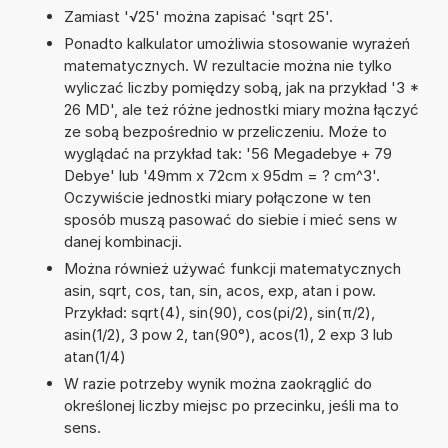
Zamiast '√25' można zapisać 'sqrt 25'.
Ponadto kalkulator umożliwia stosowanie wyrażeń
matematycznych. W rezultacie można nie tylko
wyliczać liczby pomiędzy sobą, jak na przykład '3 *
26 MD', ale też różne jednostki miary można łączyć
ze sobą bezpośrednio w przeliczeniu. Może to
wyglądać na przykład tak: '56 Megadebye + 79
Debye' lub '49mm x 72cm x 95dm = ? cm^3'.
Oczywiście jednostki miary połączone w ten
sposób muszą pasować do siebie i mieć sens w
danej kombinacji.
Można również używać funkcji matematycznych
asin, sqrt, cos, tan, sin, acos, exp, atan i pow.
Przykład: sqrt(4), sin(90), cos(pi/2), sin(π/2),
asin(1/2), 3 pow 2, tan(90°), acos(1), 2 exp 3 lub
atan(1/4)
W razie potrzeby wynik można zaokrąglić do
określonej liczby miejsc po przecinku, jeśli ma to
sens.