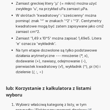
Zamiast greckiej litery 'µ' (= mikro) można użyć
zwykłego 'u', na przykład uPa zamiast µPa.
W skrótach 'kwadratowy' i 'sześcienny' można
pominąć znak '^' w znakach '^2' i '^3'. Centymetry
kwadratowe mogą być zatem zapisywane jako cm2
zamiast cm^2.
Zamiast '1,49 x 10^5' można zapisać 1,49e5. Litera
'e' oznacza 'wykładnik'.
Na tym etapie dozwolone są tylko podstawowe
działania arytmetyczne --- mnożenie (*, x),
dodawanie (+), nawiasy, odejmowanie (-),
pierwiastek kwadratowy (√), wykładnik (^), pi (π) i
dzielenie (/, :, ÷)
lub: Korzystanie z kalkulatora z listami
wyboru
Wybierz właściwą kategorię z listy, w tym
przypadku '
Elektryczny moment dipolowy
'.