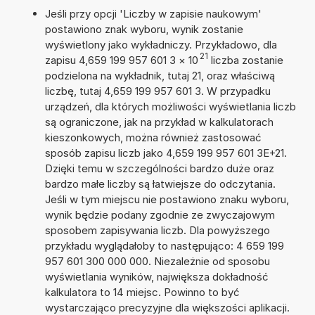
Jeśli przy opcji 'Liczby w zapisie naukowym'
postawiono znak wyboru, wynik zostanie
wyświetlony jako wykładniczy. Przykładowo, dla
21
zapisu 4,659 199 957 601 3
×
10
liczba zostanie
podzielona na wykładnik, tutaj 21, oraz właściwą
liczbę, tutaj 4,659 199 957 601 3. W przypadku
urządzeń, dla których możliwości wyświetlania liczb
są ograniczone, jak na przykład w kalkulatorach
kieszonkowych, można również zastosować
sposób zapisu liczb jako 4,659 199 957 601 3E+21.
Dzięki temu w szczególności bardzo duże oraz
bardzo małe liczby są łatwiejsze do odczytania.
Jeśli w tym miejscu nie postawiono znaku wyboru,
wynik będzie podany zgodnie ze zwyczajowym
sposobem zapisywania liczb. Dla powyższego
przykładu wyglądałoby to następująco: 4 659 199
957 601 300 000 000. Niezależnie od sposobu
wyświetlania wyników, największa dokładność
kalkulatora to 14 miejsc. Powinno to być
wystarczająco precyzyjne dla większości aplikacji.