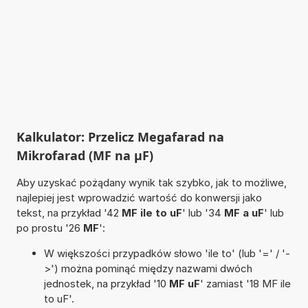
Kalkulator: Przelicz Megafarad na
Mikrofarad (MF na µF)
Aby uzyskać pożądany wynik tak szybko, jak to możliwe,
najlepiej jest wprowadzić wartość do konwersji jako
tekst, na przykład '42
MF ile to uF
' lub '34
MF a uF
' lub
po prostu '26
MF
':
W większości przypadków słowo 'ile to' (lub '=' / '-
>') można pominąć między nazwami dwóch
jednostek, na przykład '10
MF uF
' zamiast '18 MF ile
to uF'.