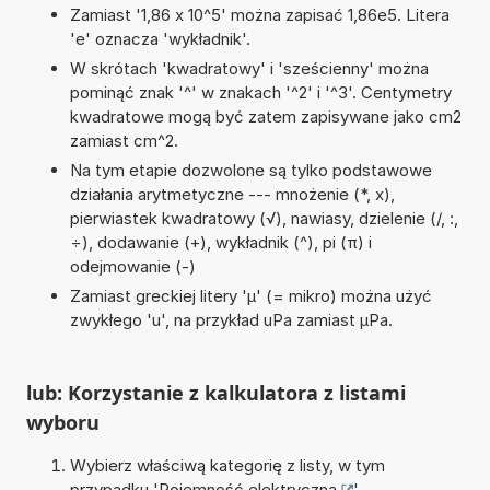
Zamiast '1,86 x 10^5' można zapisać 1,86e5. Litera
'e' oznacza 'wykładnik'.
W skrótach 'kwadratowy' i 'sześcienny' można
pominąć znak '^' w znakach '^2' i '^3'. Centymetry
kwadratowe mogą być zatem zapisywane jako cm2
zamiast cm^2.
Na tym etapie dozwolone są tylko podstawowe
działania arytmetyczne --- mnożenie (*, x),
pierwiastek kwadratowy (√), nawiasy, dzielenie (/, :,
÷), dodawanie (+), wykładnik (^), pi (π) i
odejmowanie (-)
Zamiast greckiej litery 'µ' (= mikro) można użyć
zwykłego 'u', na przykład uPa zamiast µPa.
lub: Korzystanie z kalkulatora z listami
wyboru
Wybierz właściwą kategorię z listy, w tym
przypadku '
Pojemność elektryczna
'.