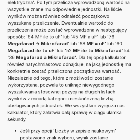
elektryczna'. Po tym przelicza wprowadzoną wartość na
wszystkie znane mu odpowiednie jednostki. Na liście
wyników można również odnaleźć początkowo
wyszukane przeliczenie. Ewentualnie wartość do
przeliczenia może zostać wprowadzona w następujący
sposób: '84 MF ile to uF' lub '45 MF a uF' lub '76
Megafarad -> Mikrofarad
' lub '68
MF = uF
' lub '60
Megafarad ile to uF
' lub '52
MF ile to Mikrofarad
' lub
'36
Megafarad a Mikrofarad
'. Dla tej opcji kalkulator
również natychmiastowo odnajduje, na jaką jednostkę ma
konkretnie zostać przeliczona początkowa wartość.
Niezależnie od tego, która z możliwości zostanie
wykorzystana, pozwala to uniknąć niewygodnego
wyszukiwania stosownej pozycji na długich listach
wyników z miriadą kategorii i nieskończoną liczbą
obsługiwanych jednostek. We wszystkim wyręcza nas
kalkulator, który załatwia całą sprawę w ciągu ułamka
sekundy.
Jeśli przy opcji 'Liczby w zapisie naukowym'
postawiono znak wyboru, wynik zostanie