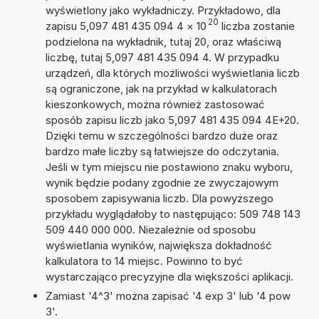
wyświetlony jako wykładniczy. Przykładowo, dla
20
zapisu 5,097 481 435 094 4
×
10
liczba zostanie
podzielona na wykładnik, tutaj 20, oraz właściwą
liczbę, tutaj 5,097 481 435 094 4. W przypadku
urządzeń, dla których możliwości wyświetlania liczb
są ograniczone, jak na przykład w kalkulatorach
kieszonkowych, można również zastosować
sposób zapisu liczb jako 5,097 481 435 094 4E+20.
Dzięki temu w szczególności bardzo duże oraz
bardzo małe liczby są łatwiejsze do odczytania.
Jeśli w tym miejscu nie postawiono znaku wyboru,
wynik będzie podany zgodnie ze zwyczajowym
sposobem zapisywania liczb. Dla powyższego
przykładu wyglądałoby to następująco: 509 748 143
509 440 000 000. Niezależnie od sposobu
wyświetlania wyników, największa dokładność
kalkulatora to 14 miejsc. Powinno to być
wystarczająco precyzyjne dla większości aplikacji.
Zamiast '4^3' można zapisać '4 exp 3' lub '4 pow
3'.