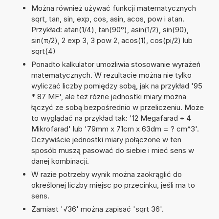
Można również używać funkcji matematycznych
sqrt, tan, sin, exp, cos, asin, acos, pow i atan.
Przykład: atan(1/4), tan(90°), asin(1/2), sin(90),
sin(π/2), 2 exp 3, 3 pow 2, acos(1), cos(pi/2) lub
sqrt(4)
Ponadto kalkulator umożliwia stosowanie wyrażeń
matematycznych. W rezultacie można nie tylko
wyliczać liczby pomiędzy sobą, jak na przykład '95
* 87 MF', ale też różne jednostki miary można
łączyć ze sobą bezpośrednio w przeliczeniu. Może
to wyglądać na przykład tak: '12 Megafarad + 4
Mikrofarad' lub '79mm x 71cm x 63dm = ? cm^3'.
Oczywiście jednostki miary połączone w ten
sposób muszą pasować do siebie i mieć sens w
danej kombinacji.
W razie potrzeby wynik można zaokrąglić do
określonej liczby miejsc po przecinku, jeśli ma to
sens.
Zamiast '√36' można zapisać 'sqrt 36'.