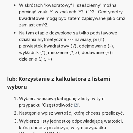
W skrótach 'kwadratowy' i 'sześcienny' można
pominąć znak '^' w znakach '^2' i '^3'. Centymetry
kwadratowe mogą być zatem zapisywane jako cm2
zamiast cm^2.
Na tym etapie dozwolone są tylko podstawowe
działania arytmetyczne --- nawiasy, pi (π),
pierwiastek kwadratowy (√), odejmowanie (-),
wykładnik (^), mnożenie (*, x), dodawanie (+) i
dzielenie (/, :, ÷)
lub: Korzystanie z kalkulatora z listami
wyboru
Wybierz właściwą kategorię z listy, w tym
przypadku '
Częstotliwość
'.
Następnie wpisz wartość, którą chcesz przeliczyć.
Wybierz z listy jednostkę odpowiadającą wartości,
którą chcesz przeliczyć, w tym przypadku