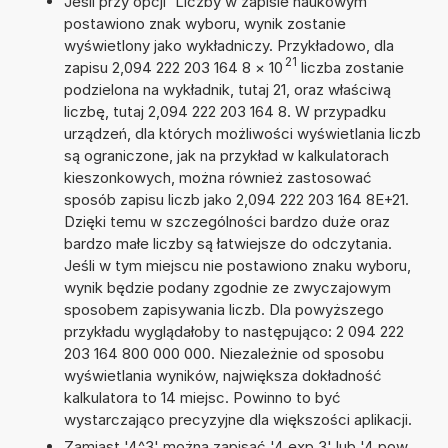
Jeśli przy opcji 'Liczby w zapisie naukowym'
postawiono znak wyboru, wynik zostanie
wyświetlony jako wykładniczy. Przykładowo, dla
21
zapisu 2,094 222 203 164 8
×
10
liczba zostanie
podzielona na wykładnik, tutaj 21, oraz właściwą
liczbę, tutaj 2,094 222 203 164 8. W przypadku
urządzeń, dla których możliwości wyświetlania liczb
są ograniczone, jak na przykład w kalkulatorach
kieszonkowych, można również zastosować
sposób zapisu liczb jako 2,094 222 203 164 8E+21.
Dzięki temu w szczególności bardzo duże oraz
bardzo małe liczby są łatwiejsze do odczytania.
Jeśli w tym miejscu nie postawiono znaku wyboru,
wynik będzie podany zgodnie ze zwyczajowym
sposobem zapisywania liczb. Dla powyższego
przykładu wyglądałoby to następująco: 2 094 222
203 164 800 000 000. Niezależnie od sposobu
wyświetlania wyników, największa dokładność
kalkulatora to 14 miejsc. Powinno to być
wystarczająco precyzyjne dla większości aplikacji.
Zamiast '4^3' można zapisać '4 exp 3' lub '4 pow