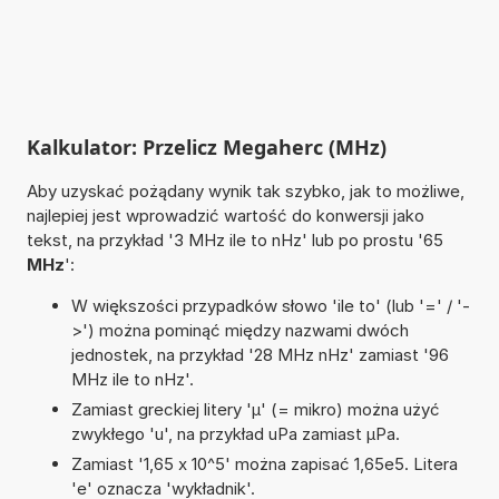
Kalkulator: Przelicz Megaherc (MHz)
Aby uzyskać pożądany wynik tak szybko, jak to możliwe,
najlepiej jest wprowadzić wartość do konwersji jako
tekst, na przykład '3 MHz ile to nHz' lub po prostu '65
MHz
':
W większości przypadków słowo 'ile to' (lub '=' / '-
>') można pominąć między nazwami dwóch
jednostek, na przykład '28 MHz nHz' zamiast '96
MHz ile to nHz'.
Zamiast greckiej litery 'µ' (= mikro) można użyć
zwykłego 'u', na przykład uPa zamiast µPa.
Zamiast '1,65 x 10^5' można zapisać 1,65e5. Litera
'e' oznacza 'wykładnik'.