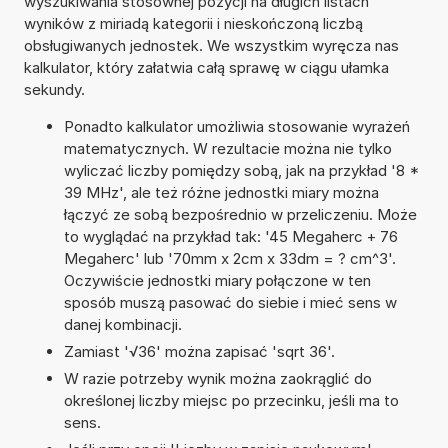
wyszukiwania stosownej pozycji na długich listach
wyników z miriadą kategorii i nieskończoną liczbą
obsługiwanych jednostek. We wszystkim wyręcza nas
kalkulator, który załatwia całą sprawę w ciągu ułamka
sekundy.
Ponadto kalkulator umożliwia stosowanie wyrażeń
matematycznych. W rezultacie można nie tylko
wyliczać liczby pomiędzy sobą, jak na przykład '8 *
39 MHz', ale też różne jednostki miary można
łączyć ze sobą bezpośrednio w przeliczeniu. Może
to wyglądać na przykład tak: '45 Megaherc + 76
Megaherc' lub '70mm x 2cm x 33dm = ? cm^3'.
Oczywiście jednostki miary połączone w ten
sposób muszą pasować do siebie i mieć sens w
danej kombinacji.
Zamiast '√36' można zapisać 'sqrt 36'.
W razie potrzeby wynik można zaokrąglić do
określonej liczby miejsc po przecinku, jeśli ma to
sens.