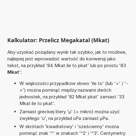
Kalkulator: Przelicz Megakatal (Mkat)
Aby uzyskać pożądany wynik tak szybko, jak to możliwe,
najlepiej jest wprowadzić wartość do konwersji jako
tekst, na przykład '84 Mkat ile to pkat' lub po prostu '83
Mkat
':
W większości przypadków słowo 'ile to' (lub '=' / '-
>') można pominąć między nazwami dwóch
jednostek, na przykład '82 Mkat pkat' zamiast '33
Mkat ile to pkat'.
Zamiast greckiej litery 'µ' (= mikro) można użyć
zwykłego 'u', na przykład uPa zamiast µPa.
W skrótach 'kwadratowy' i 'sześcienny' można
pominąć znak '^' w znakach '^2' i '^3'. Centymetry