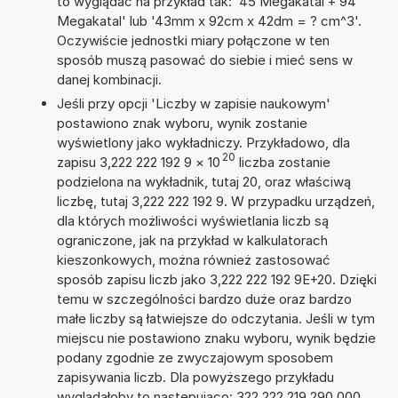
to wyglądać na przykład tak: '45 Megakatal + 94
Megakatal' lub '43mm x 92cm x 42dm = ? cm^3'.
Oczywiście jednostki miary połączone w ten
sposób muszą pasować do siebie i mieć sens w
danej kombinacji.
Jeśli przy opcji 'Liczby w zapisie naukowym'
postawiono znak wyboru, wynik zostanie
wyświetlony jako wykładniczy. Przykładowo, dla
20
zapisu 3,222 222 192 9
×
10
liczba zostanie
podzielona na wykładnik, tutaj 20, oraz właściwą
liczbę, tutaj 3,222 222 192 9. W przypadku urządzeń,
dla których możliwości wyświetlania liczb są
ograniczone, jak na przykład w kalkulatorach
kieszonkowych, można również zastosować
sposób zapisu liczb jako 3,222 222 192 9E+20. Dzięki
temu w szczególności bardzo duże oraz bardzo
małe liczby są łatwiejsze do odczytania. Jeśli w tym
miejscu nie postawiono znaku wyboru, wynik będzie
podany zgodnie ze zwyczajowym sposobem
zapisywania liczb. Dla powyższego przykładu
wyglądałoby to następująco: 322 222 219 290 000