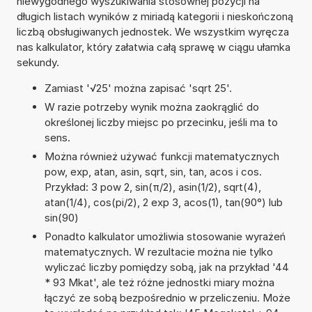
niewygodnego wyszukiwania stosownej pozycji na
długich listach wyników z miriadą kategorii i nieskończoną
liczbą obsługiwanych jednostek. We wszystkim wyręcza
nas kalkulator, który załatwia całą sprawę w ciągu ułamka
sekundy.
Zamiast '√25' można zapisać 'sqrt 25'.
W razie potrzeby wynik można zaokrąglić do
określonej liczby miejsc po przecinku, jeśli ma to
sens.
Można również używać funkcji matematycznych
pow, exp, atan, asin, sqrt, sin, tan, acos i cos.
Przykład: 3 pow 2, sin(π/2), asin(1/2), sqrt(4),
atan(1/4), cos(pi/2), 2 exp 3, acos(1), tan(90°) lub
sin(90)
Ponadto kalkulator umożliwia stosowanie wyrażeń
matematycznych. W rezultacie można nie tylko
wyliczać liczby pomiędzy sobą, jak na przykład '44
* 93 Mkat', ale też różne jednostki miary można
łączyć ze sobą bezpośrednio w przeliczeniu. Może