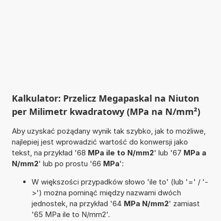
Kalkulator: Przelicz Megapaskal na Niuton
per Milimetr kwadratowy (MPa na N/mm²)
Aby uzyskać pożądany wynik tak szybko, jak to możliwe,
najlepiej jest wprowadzić wartość do konwersji jako
tekst, na przykład '68
MPa ile to N/mm2
' lub '67
MPa a
N/mm2
' lub po prostu '66
MPa
':
W większości przypadków słowo 'ile to' (lub '=' / '-
>') można pominąć między nazwami dwóch
jednostek, na przykład '64
MPa N/mm2
' zamiast
'65 MPa ile to N/mm2'.