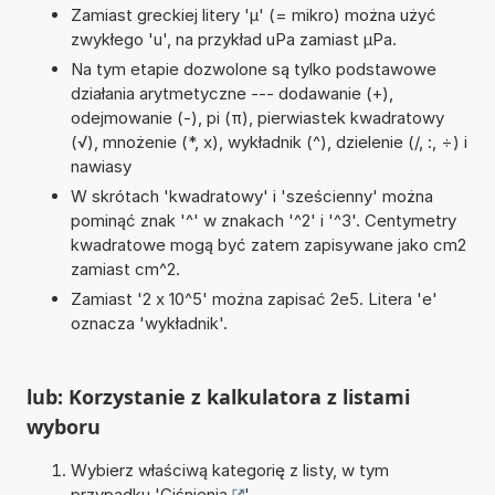
Zamiast greckiej litery 'µ' (= mikro) można użyć
zwykłego 'u', na przykład uPa zamiast µPa.
Na tym etapie dozwolone są tylko podstawowe
działania arytmetyczne --- dodawanie (+),
odejmowanie (-), pi (π), pierwiastek kwadratowy
(√), mnożenie (*, x), wykładnik (^), dzielenie (/, :, ÷) i
nawiasy
W skrótach 'kwadratowy' i 'sześcienny' można
pominąć znak '^' w znakach '^2' i '^3'. Centymetry
kwadratowe mogą być zatem zapisywane jako cm2
zamiast cm^2.
Zamiast '2 x 10^5' można zapisać 2e5. Litera 'e'
oznacza 'wykładnik'.
lub: Korzystanie z kalkulatora z listami
wyboru
Wybierz właściwą kategorię z listy, w tym
przypadku '
Ciśnienia
'.