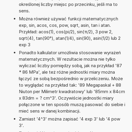
określonej liczby miejsc po przecinku, jeśli ma to
sens.
Można również używać funkcji matematycznych
exp, sin, acos, cos, pow, sqrt, asin, tan i atan.
Przykład: acos(1), cos(pi/2), sin(π/2), 3 pow 2,
sqrt(4), tan(90°), atan(1/4), sin(90), asin(1/2) lub 2
exp 3
Ponadto kalkulator umożliwia stosowanie wyrażeń
matematycznych. W rezultacie można nie tylko
wyliczać liczby pomiędzy sobą, jak na przykład '87
* 86 MPa', ale też różne jednostki miary można
łączyć ze sobą bezpośrednio w przeliczeniu. Może
to wyglądać na przykład tak: '89 Megapaskal + 88
Niuton per Milimetr kwadratowy' lub '85mm x 84cm
x 83dm = ? cm^3'. Oczywiście jednostki miary
połączone w ten sposób muszą pasować do siebie i
mieć sens w danej kombinacji.
Zamiast '4^3' można zapisać '4 exp 3' lub '4 pow
3'.