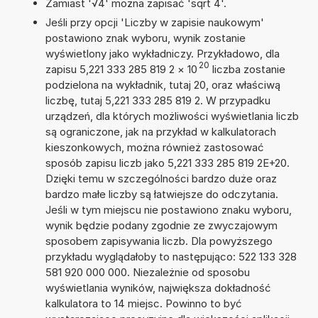
Zamiast '√4' można zapisać 'sqrt 4'.
Jeśli przy opcji 'Liczby w zapisie naukowym'
postawiono znak wyboru, wynik zostanie
wyświetlony jako wykładniczy. Przykładowo, dla
20
zapisu 5,221 333 285 819 2
×
10
liczba zostanie
podzielona na wykładnik, tutaj 20, oraz właściwą
liczbę, tutaj 5,221 333 285 819 2. W przypadku
urządzeń, dla których możliwości wyświetlania liczb
są ograniczone, jak na przykład w kalkulatorach
kieszonkowych, można również zastosować
sposób zapisu liczb jako 5,221 333 285 819 2E+20.
Dzięki temu w szczególności bardzo duże oraz
bardzo małe liczby są łatwiejsze do odczytania.
Jeśli w tym miejscu nie postawiono znaku wyboru,
wynik będzie podany zgodnie ze zwyczajowym
sposobem zapisywania liczb. Dla powyższego
przykładu wyglądałoby to następująco: 522 133 328
581 920 000 000. Niezależnie od sposobu
wyświetlania wyników, największa dokładność
kalkulatora to 14 miejsc. Powinno to być