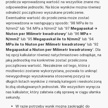
przelicza wprowadzoną wartość na wszystkie znane mu
odpowiednie jednostki. Na liście wyników można również
odnaleźć początkowo wyszukane przeliczenie.
Ewentualnie wartość do przeliczenia może zostać
wprowadzona w następujący sposób: '98 MPa ile to
N/mm2' lub '94 MPa a N/mm2' lub '97
Megapaskal ->
Niuton per Milimetr kwadratowy
' lub '96
MPa =
N/mm2
' lub '95
Megapaskal ile to N/mm2
' lub '94
MPa ile to Niuton per Milimetr kwadratowy
' lub '92
Megapaskal a Niuton per Milimetr kwadratowy
'. Dla
tej opcji kalkulator również natychmiastowo odnajduje, na
jaką jednostkę ma konkretnie zostać przeliczona
początkowa wartość. Niezależnie od tego, która z
możliwości zostanie wykorzystana, pozwala to uniknąć
niewygodnego wyszukiwania stosownej pozycji na
długich listach wyników z miriadą kategorii i nieskończoną
liczbą obsługiwanych jednostek. We wszystkim wyręcza
nas kalkulator, który załatwia całą sprawę w ciągu ułamka
sekundy.
W razie potrzeby wynik można zaokrąglić do