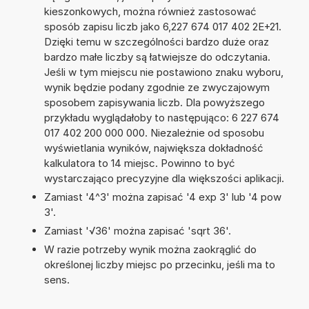
kieszonkowych, można również zastosować
sposób zapisu liczb jako 6,227 674 017 402 2E+21.
Dzięki temu w szczególności bardzo duże oraz
bardzo małe liczby są łatwiejsze do odczytania.
Jeśli w tym miejscu nie postawiono znaku wyboru,
wynik będzie podany zgodnie ze zwyczajowym
sposobem zapisywania liczb. Dla powyższego
przykładu wyglądałoby to następująco: 6 227 674
017 402 200 000 000. Niezależnie od sposobu
wyświetlania wyników, największa dokładność
kalkulatora to 14 miejsc. Powinno to być
wystarczająco precyzyjne dla większości aplikacji.
Zamiast '4^3' można zapisać '4 exp 3' lub '4 pow
3'.
Zamiast '√36' można zapisać 'sqrt 36'.
W razie potrzeby wynik można zaokrąglić do
określonej liczby miejsc po przecinku, jeśli ma to
sens.