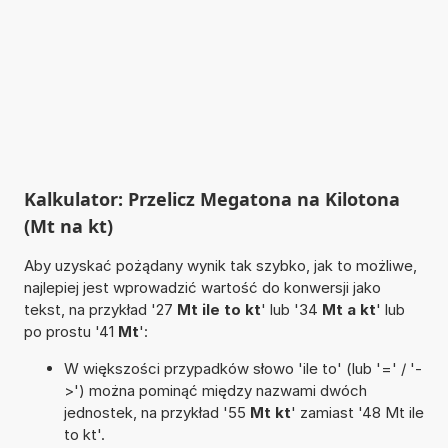
Kalkulator: Przelicz Megatona na Kilotona
(Mt na kt)
Aby uzyskać pożądany wynik tak szybko, jak to możliwe,
najlepiej jest wprowadzić wartość do konwersji jako
tekst, na przykład '27
Mt ile to kt
' lub '34
Mt a kt
' lub
po prostu '41
Mt
':
W większości przypadków słowo 'ile to' (lub '=' / '-
>') można pominąć między nazwami dwóch
jednostek, na przykład '55
Mt kt
' zamiast '48 Mt ile
to kt'.