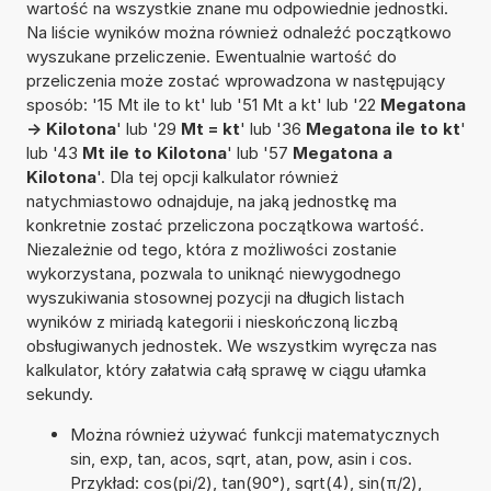
wartość na wszystkie znane mu odpowiednie jednostki.
Na liście wyników można również odnaleźć początkowo
wyszukane przeliczenie. Ewentualnie wartość do
przeliczenia może zostać wprowadzona w następujący
sposób: '15 Mt ile to kt' lub '51 Mt a kt' lub '22
Megatona
-> Kilotona
' lub '29
Mt = kt
' lub '36
Megatona ile to kt
'
lub '43
Mt ile to Kilotona
' lub '57
Megatona a
Kilotona
'. Dla tej opcji kalkulator również
natychmiastowo odnajduje, na jaką jednostkę ma
konkretnie zostać przeliczona początkowa wartość.
Niezależnie od tego, która z możliwości zostanie
wykorzystana, pozwala to uniknąć niewygodnego
wyszukiwania stosownej pozycji na długich listach
wyników z miriadą kategorii i nieskończoną liczbą
obsługiwanych jednostek. We wszystkim wyręcza nas
kalkulator, który załatwia całą sprawę w ciągu ułamka
sekundy.
Można również używać funkcji matematycznych
sin, exp, tan, acos, sqrt, atan, pow, asin i cos.
Przykład: cos(pi/2), tan(90°), sqrt(4), sin(π/2),