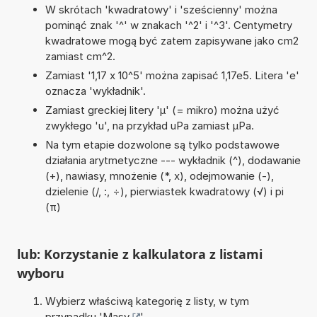
W skrótach 'kwadratowy' i 'sześcienny' można
pominąć znak '^' w znakach '^2' i '^3'. Centymetry
kwadratowe mogą być zatem zapisywane jako cm2
zamiast cm^2.
Zamiast '1,17 x 10^5' można zapisać 1,17e5. Litera 'e'
oznacza 'wykładnik'.
Zamiast greckiej litery 'µ' (= mikro) można użyć
zwykłego 'u', na przykład uPa zamiast µPa.
Na tym etapie dozwolone są tylko podstawowe
działania arytmetyczne --- wykładnik (^), dodawanie
(+), nawiasy, mnożenie (*, x), odejmowanie (-),
dzielenie (/, :, ÷), pierwiastek kwadratowy (√) i pi
(π)
lub: Korzystanie z kalkulatora z listami
wyboru
Wybierz właściwą kategorię z listy, w tym
przypadku '
Masy
'.