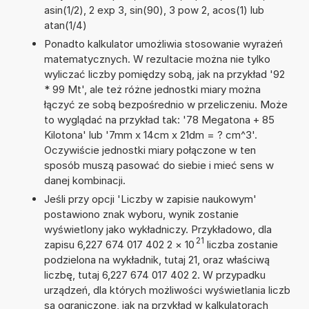
asin(1/2), 2 exp 3, sin(90), 3 pow 2, acos(1) lub
atan(1/4)
Ponadto kalkulator umożliwia stosowanie wyrażeń
matematycznych. W rezultacie można nie tylko
wyliczać liczby pomiędzy sobą, jak na przykład '92
* 99 Mt', ale też różne jednostki miary można
łączyć ze sobą bezpośrednio w przeliczeniu. Może
to wyglądać na przykład tak: '78 Megatona + 85
Kilotona' lub '7mm x 14cm x 21dm = ? cm^3'.
Oczywiście jednostki miary połączone w ten
sposób muszą pasować do siebie i mieć sens w
danej kombinacji.
Jeśli przy opcji 'Liczby w zapisie naukowym'
postawiono znak wyboru, wynik zostanie
wyświetlony jako wykładniczy. Przykładowo, dla
21
zapisu 6,227 674 017 402 2
×
10
liczba zostanie
podzielona na wykładnik, tutaj 21, oraz właściwą
liczbę, tutaj 6,227 674 017 402 2. W przypadku
urządzeń, dla których możliwości wyświetlania liczb
są ograniczone, jak na przykład w kalkulatorach