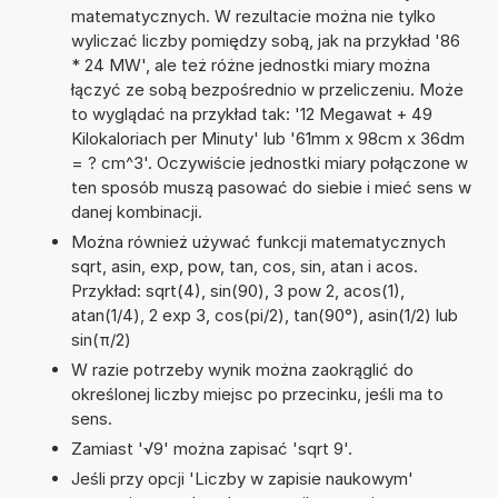
matematycznych. W rezultacie można nie tylko
wyliczać liczby pomiędzy sobą, jak na przykład '86
* 24 MW', ale też różne jednostki miary można
łączyć ze sobą bezpośrednio w przeliczeniu. Może
to wyglądać na przykład tak: '12 Megawat + 49
Kilokaloriach per Minuty' lub '61mm x 98cm x 36dm
= ? cm^3'. Oczywiście jednostki miary połączone w
ten sposób muszą pasować do siebie i mieć sens w
danej kombinacji.
Można również używać funkcji matematycznych
sqrt, asin, exp, pow, tan, cos, sin, atan i acos.
Przykład: sqrt(4), sin(90), 3 pow 2, acos(1),
atan(1/4), 2 exp 3, cos(pi/2), tan(90°), asin(1/2) lub
sin(π/2)
W razie potrzeby wynik można zaokrąglić do
określonej liczby miejsc po przecinku, jeśli ma to
sens.
Zamiast '√9' można zapisać 'sqrt 9'.
Jeśli przy opcji 'Liczby w zapisie naukowym'