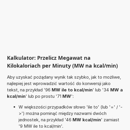
Kalkulator: Przelicz Megawat na
Kilokaloriach per Minuty (MW na kcal/min)
Aby uzyskać pożądany wynik tak szybko, jak to możliwe,
najlepiej jest wprowadzić wartość do konwersji jako
tekst, na przykład '96
MW ile to kcal/min
' lub '34
MW a
kcal/min
' lub po prostu '71
MW
':
W większości przypadków słowo 'ile to' (lub '=' / '-
>') można pominąć między nazwami dwóch
jednostek, na przykład '46
MW kcal/min
' zamiast
'9 MW ile to kcal/min'.