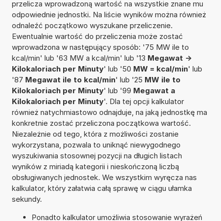
przelicza wprowadzoną wartość na wszystkie znane mu
odpowiednie jednostki. Na liście wyników można również
odnaleźć początkowo wyszukane przeliczenie.
Ewentualnie wartość do przeliczenia może zostać
wprowadzona w następujący sposób: '75 MW ile to
kcal/min' lub '63 MW a kcal/min' lub '13
Megawat ->
Kilokaloriach per Minuty
' lub '50
MW = kcal/min
' lub
'87
Megawat ile to kcal/min
' lub '25
MW ile to
Kilokaloriach per Minuty
' lub '99
Megawat a
Kilokaloriach per Minuty
'. Dla tej opcji kalkulator
również natychmiastowo odnajduje, na jaką jednostkę ma
konkretnie zostać przeliczona początkowa wartość.
Niezależnie od tego, która z możliwości zostanie
wykorzystana, pozwala to uniknąć niewygodnego
wyszukiwania stosownej pozycji na długich listach
wyników z miriadą kategorii i nieskończoną liczbą
obsługiwanych jednostek. We wszystkim wyręcza nas
kalkulator, który załatwia całą sprawę w ciągu ułamka
sekundy.
Ponadto kalkulator umożliwia stosowanie wyrażeń