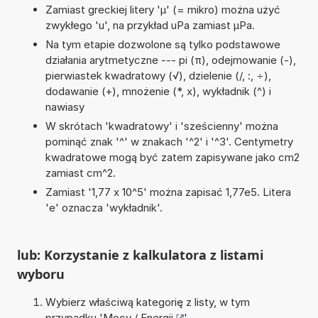
Zamiast greckiej litery 'µ' (= mikro) można użyć
zwykłego 'u', na przykład uPa zamiast µPa.
Na tym etapie dozwolone są tylko podstawowe
działania arytmetyczne --- pi (π), odejmowanie (-),
pierwiastek kwadratowy (√), dzielenie (/, :, ÷),
dodawanie (+), mnożenie (*, x), wykładnik (^) i
nawiasy
W skrótach 'kwadratowy' i 'sześcienny' można
pominąć znak '^' w znakach '^2' i '^3'. Centymetry
kwadratowe mogą być zatem zapisywane jako cm2
zamiast cm^2.
Zamiast '1,77 x 10^5' można zapisać 1,77e5. Litera
'e' oznacza 'wykładnik'.
lub: Korzystanie z kalkulatora z listami
wyboru
Wybierz właściwą kategorię z listy, w tym
przypadku '
Mocy / Energii
'.