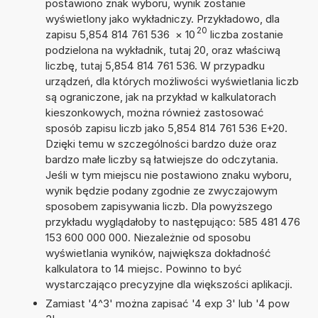
postawiono znak wyboru, wynik zostanie
wyświetlony jako wykładniczy. Przykładowo, dla
20
zapisu 5,854 814 761 536
×
10
liczba zostanie
podzielona na wykładnik, tutaj 20, oraz właściwą
liczbę, tutaj 5,854 814 761 536. W przypadku
urządzeń, dla których możliwości wyświetlania liczb
są ograniczone, jak na przykład w kalkulatorach
kieszonkowych, można również zastosować
sposób zapisu liczb jako 5,854 814 761 536 E+20.
Dzięki temu w szczególności bardzo duże oraz
bardzo małe liczby są łatwiejsze do odczytania.
Jeśli w tym miejscu nie postawiono znaku wyboru,
wynik będzie podany zgodnie ze zwyczajowym
sposobem zapisywania liczb. Dla powyższego
przykładu wyglądałoby to następująco: 585 481 476
153 600 000 000. Niezależnie od sposobu
wyświetlania wyników, największa dokładność
kalkulatora to 14 miejsc. Powinno to być
wystarczająco precyzyjne dla większości aplikacji.
Zamiast '4^3' można zapisać '4 exp 3' lub '4 pow