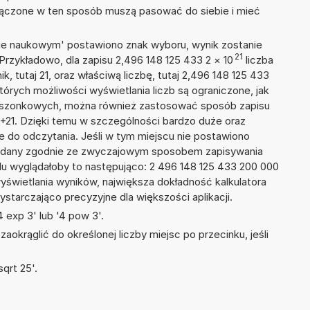
łączone w ten sposób muszą pasować do siebie i mieć
isie naukowym' postawiono znak wyboru, wynik zostanie
21
Przykładowo, dla zapisu 2,496 148 125 433 2
×
10
liczba
k, tutaj 21, oraz właściwą liczbę, tutaj 2,496 148 125 433
tórych możliwości wyświetlania liczb są ograniczone, jak
kieszonkowych, można również zastosować sposób zapisu
E+21. Dzięki temu w szczególności bardzo duże oraz
ze do odczytania. Jeśli w tym miejscu nie postawiono
podany zgodnie ze zwyczajowym sposobem zapisywania
du wyglądałoby to następująco: 2 496 148 125 433 200 000
yświetlania wyników, największa dokładność kalkulatora
ystarczająco precyzyjne dla większości aplikacji.
 exp 3' lub '4 pow 3'.
okrąglić do określonej liczby miejsc po przecinku, jeśli
qrt 25'.