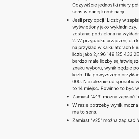
Oczywiście jednostki miary po
sens w danej kombinacji.
Jeśli przy opcji 'Liczby w zap
wyświetlony jako wykładniczy. 
zostanie podzielona na wykładni
2. W przypadku urządzeń, dla k
na przykład w kalkulatorach 
liczb jako 2,496 148 125 433 2
bardzo małe liczby są łatwiejs
znaku wyboru, wynik będzie 
liczb. Dla powyższego przykła
000. Niezależnie od sposobu w
to 14 miejsc. Powinno to być w
Zamiast '4^3' można zapisać '4
W razie potrzeby wynik można za
ma to sens.
Zamiast '√25' można zapisać 's