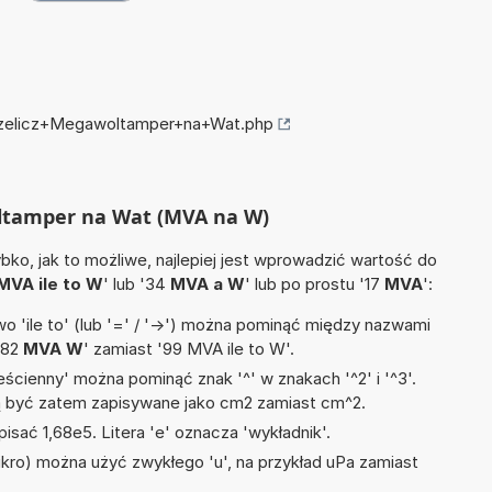
przelicz+Megawoltamper+na+Wat.php
oltamper na Wat (MVA na W)
ko, jak to możliwe, najlepiej jest wprowadzić wartość do
MVA ile to W
' lub '34
MVA a W
' lub po prostu '17
MVA
':
 'ile to' (lub '=' / '->') można pominąć między nazwami
'82
MVA W
' zamiast '99 MVA ile to W'.
ścienny' można pominąć znak '^' w znakach '^2' i '^3'.
być zatem zapisywane jako cm2 zamiast cm^2.
isać 1,68e5. Litera 'e' oznacza 'wykładnik'.
mikro) można użyć zwykłego 'u', na przykład uPa zamiast