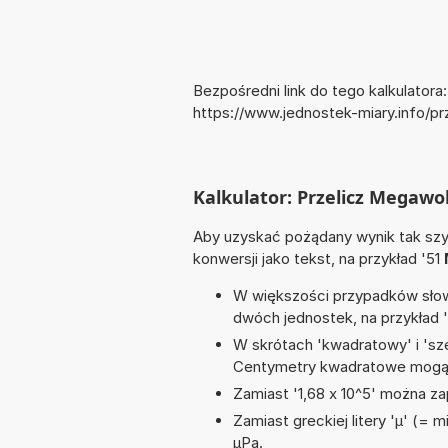
Bezpośredni link do tego kalkulatora:
https://www.jednostek-miary.info/
Kalkulator: Przelicz Megaw
Aby uzyskać pożądany wynik tak szyb
konwersji jako tekst, na przykład '51
W większości przypadków słowo
dwóch jednostek, na przykład 
W skrótach 'kwadratowy' i 'sze
Centymetry kwadratowe mogą 
Zamiast '1,68 x 10^5' można zap
Zamiast greckiej litery 'µ' (= 
µPa.