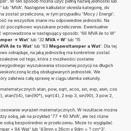
per'. W ten sposób można użyć pełną nazwę jednostki lub
 lub 'MVA'. Następnie kalkulator określa kategorię, do
 ma zostać przeliczona, w tym przypadku 'Mocy / Energii'.
ść na wszystkie znane mu odpowiednie jednostki. Na
eźć początkowo wyszukane przeliczenie. Ewentualnie
ć wprowadzona w następujący sposób: '66 MVA ile to W'
mper -> Wat
' lub '32
MVA = W
' lub '15
MVA ile to Wat
' lub '63
Megawoltamper a Wat
'. Dla tej
towo odnajduje, na jaką jednostkę ma konkretnie zostać
zależnie od tego, która z możliwości zostanie
iewygodnego wyszukiwania stosownej pozycji na długich
i nieskończoną liczbą obsługiwanych jednostek. We
tóry załatwia całą sprawę w ciągu ułamka sekundy.
atematycznych atan, pow, sqrt, acos, sin, exp, asin, cos
/2), atan(1/4), tan(90°), sqrt(4), 2 exp 3, sin(90), 3 pow 2,
 stosowanie wyrażeń matematycznych. W rezultacie można
dzy sobą, jak na przykład '77 * 60 MVA', ale też różne
ze sobą bezpośrednio w przeliczeniu. Może to wyglądać
amper + 94 Wat' lub '43mm x 26cm x 9dm = ? cm^3'.