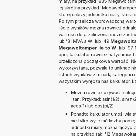
miary; na przykład '885 Megawoltam
jej skrótna przykład 'Megawoltamper'
której należy jednostka miary, która
Po tym przelicza wprowadzoną warto
liście wyników można również odnal
wartość do przeliczenia może zosta
lub '81 MVA a W' lub '49
Megawolta
Megawoltamper ile to W
' lub '97
opcji kalkulator również natychmias
przeliczona początkowa wartość. Nie
wykorzystana, pozwala to uniknąć n
listach wyników z miriadą kategorii 
wszystkim wyręcza nas kalkulator, k
Można również używać funkcji m
i tan. Przykład: asin(1/2), sin(π
acos(1) lub cos(pi/2)
Ponadto kalkulator umożliwia
nie tylko wyliczać liczby pomię
jednostki miary można łączyć 
na przykład tak: '12 Megawolt