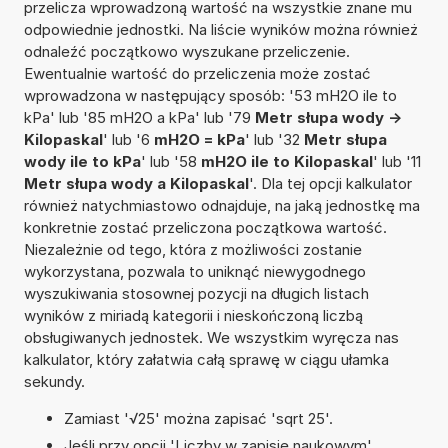
przelicza wprowadzoną wartość na wszystkie znane mu
odpowiednie jednostki. Na liście wyników można również
odnaleźć początkowo wyszukane przeliczenie.
Ewentualnie wartość do przeliczenia może zostać
wprowadzona w następujący sposób: '53 mH2O ile to
kPa' lub '85 mH2O a kPa' lub '79
Metr słupa wody ->
Kilopaskal
' lub '6
mH2O = kPa
' lub '32
Metr słupa
wody ile to kPa
' lub '58
mH2O ile to Kilopaskal
' lub '11
Metr słupa wody a Kilopaskal
'. Dla tej opcji kalkulator
również natychmiastowo odnajduje, na jaką jednostkę ma
konkretnie zostać przeliczona początkowa wartość.
Niezależnie od tego, która z możliwości zostanie
wykorzystana, pozwala to uniknąć niewygodnego
wyszukiwania stosownej pozycji na długich listach
wyników z miriadą kategorii i nieskończoną liczbą
obsługiwanych jednostek. We wszystkim wyręcza nas
kalkulator, który załatwia całą sprawę w ciągu ułamka
sekundy.
Zamiast '√25' można zapisać 'sqrt 25'.
Jeśli przy opcji 'Liczby w zapisie naukowym'