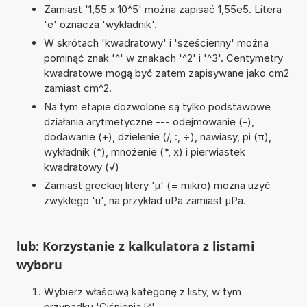
Zamiast '1,55 x 10^5' można zapisać 1,55e5. Litera
'e' oznacza 'wykładnik'.
W skrótach 'kwadratowy' i 'sześcienny' można
pominąć znak '^' w znakach '^2' i '^3'. Centymetry
kwadratowe mogą być zatem zapisywane jako cm2
zamiast cm^2.
Na tym etapie dozwolone są tylko podstawowe
działania arytmetyczne --- odejmowanie (-),
dodawanie (+), dzielenie (/, :, ÷), nawiasy, pi (π),
wykładnik (^), mnożenie (*, x) i pierwiastek
kwadratowy (√)
Zamiast greckiej litery 'µ' (= mikro) można użyć
zwykłego 'u', na przykład uPa zamiast µPa.
lub: Korzystanie z kalkulatora z listami
wyboru
Wybierz właściwą kategorię z listy, w tym
przypadku '
Ciśnienia
'.