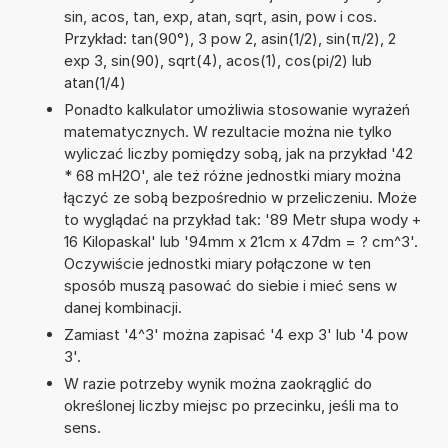
sin, acos, tan, exp, atan, sqrt, asin, pow i cos.
Przykład: tan(90°), 3 pow 2, asin(1/2), sin(π/2), 2
exp 3, sin(90), sqrt(4), acos(1), cos(pi/2) lub
atan(1/4)
Ponadto kalkulator umożliwia stosowanie wyrażeń
matematycznych. W rezultacie można nie tylko
wyliczać liczby pomiędzy sobą, jak na przykład '42
* 68 mH2O', ale też różne jednostki miary można
łączyć ze sobą bezpośrednio w przeliczeniu. Może
to wyglądać na przykład tak: '89 Metr słupa wody +
16 Kilopaskal' lub '94mm x 21cm x 47dm = ? cm^3'.
Oczywiście jednostki miary połączone w ten
sposób muszą pasować do siebie i mieć sens w
danej kombinacji.
Zamiast '4^3' można zapisać '4 exp 3' lub '4 pow
3'.
W razie potrzeby wynik można zaokrąglić do
określonej liczby miejsc po przecinku, jeśli ma to
sens.