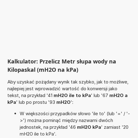
Kalkulator: Przelicz Metr słupa wody na
Kilopaskal (mH2O na kPa)
Aby uzyskać pożądany wynik tak szybko, jak to możliwe,
najlepiej jest wprowadzić wartość do konwersji jako
tekst, na przykład '41
mH2O ile to kPa
' lub '67
mH2O a
kPa
' lub po prostu '93
mH2O
':
W większości przypadków słowo 'ile to' (lub '=' / '-
>') można pominąć między nazwami dwóch
jednostek, na przykład '46
mH2O kPa
' zamiast '20
mH2O ile to kPa'.