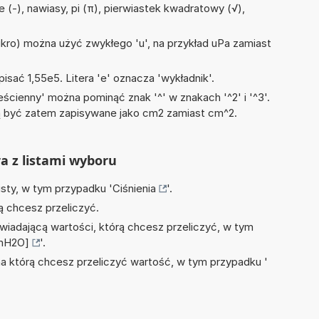
 (-), nawiasy, pi (π), pierwiastek kwadratowy (√),
mikro) można użyć zwykłego 'u', na przykład uPa zamiast
isać 1,55e5. Litera 'e' oznacza 'wykładnik'.
ścienny' można pominąć znak '^' w znakach '^2' i '^3'.
być zatem zapisywane jako cm2 zamiast cm^2.
ra z listami wyboru
isty, w tym przypadku '
Ciśnienia
'.
ą chcesz przeliczyć.
wiadającą wartości, którą chcesz przeliczyć, w tym
[mH2O]
'.
na którą chcesz przeliczyć wartość, w tym przypadku '