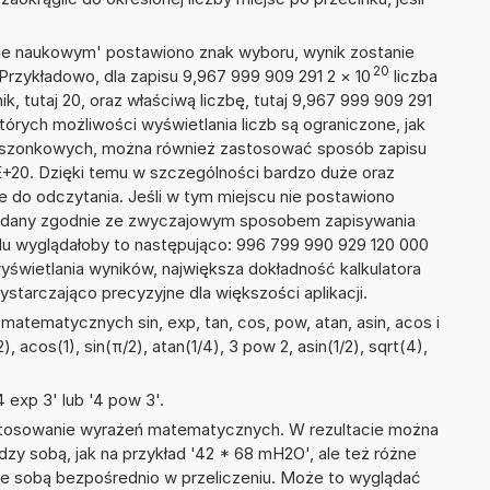
isie naukowym' postawiono znak wyboru, wynik zostanie
20
Przykładowo, dla zapisu 9,967 999 909 291 2
×
10
liczba
k, tutaj 20, oraz właściwą liczbę, tutaj 9,967 999 909 291
tórych możliwości wyświetlania liczb są ograniczone, jak
kieszonkowych, można również zastosować sposób zapisu
2E+20. Dzięki temu w szczególności bardzo duże oraz
ze do odczytania. Jeśli w tym miejscu nie postawiono
podany zgodnie ze zwyczajowym sposobem zapisywania
du wyglądałoby to następująco: 996 799 990 929 120 000
yświetlania wyników, największa dokładność kalkulatora
ystarczająco precyzyjne dla większości aplikacji.
atematycznych sin, exp, tan, cos, pow, atan, asin, acos i
), acos(1), sin(π/2), atan(1/4), 3 pow 2, asin(1/2), sqrt(4),
 exp 3' lub '4 pow 3'.
 stosowanie wyrażeń matematycznych. W rezultacie można
dzy sobą, jak na przykład '42 * 68 mH2O', ale też różne
ze sobą bezpośrednio w przeliczeniu. Może to wyglądać