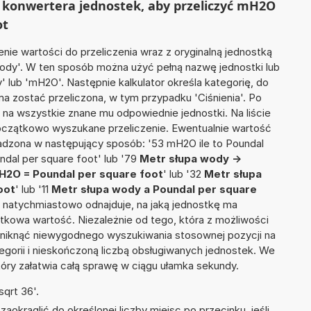
 konwertera jednostek, aby przeliczyć mH2O
ot
nie wartości do przeliczenia wraz z oryginalną jednostką
wody'. W ten sposób można użyć pełną nazwę jednostki lub
y' lub 'mH2O'. Następnie kalkulator określa kategorię, do
 ma zostać przeliczona, w tym przypadku 'Ciśnienia'. Po
na wszystkie znane mu odpowiednie jednostki. Na liście
czątkowo wyszukane przeliczenie. Ewentualnie wartość
dzona w następujący sposób: '53 mH2O ile to Poundal
ndal per square foot' lub '79
Metr słupa wody ->
H2O = Poundal per square foot
' lub '32
Metr słupa
oot
' lub '11
Metr słupa wody a Poundal per square
ież natychmiastowo odnajduje, na jaką jednostkę ma
tkowa wartość. Niezależnie od tego, która z możliwości
uniknąć niewygodnego wyszukiwania stosownej pozycji na
tegorii i nieskończoną liczbą obsługiwanych jednostek. We
tóry załatwia całą sprawę w ciągu ułamka sekundy.
qrt 36'.
okrąglić do określonej liczby miejsc po przecinku, jeśli