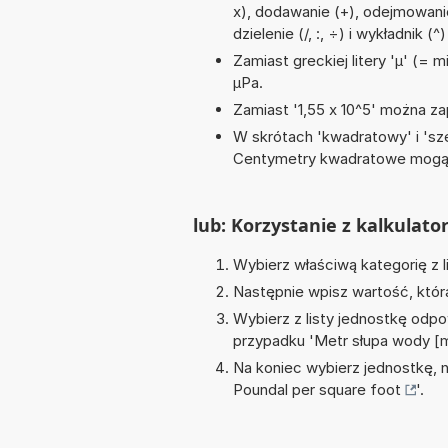
x), dodawanie (+), odejmowanie
dzielenie (/, :, ÷) i wykładnik (^)
Zamiast greckiej litery 'µ' (= 
µPa.
Zamiast '1,55 x 10^5' można zap
W skrótach 'kwadratowy' i 'sze
Centymetry kwadratowe mogą 
lub: Korzystanie z kalkulato
Wybierz właściwą kategorię z l
Następnie wpisz wartość, któr
Wybierz z listy jednostkę odpo
przypadku '
Metr słupa wody 
Na koniec wybierz jednostkę, 
Poundal per square foot
'.