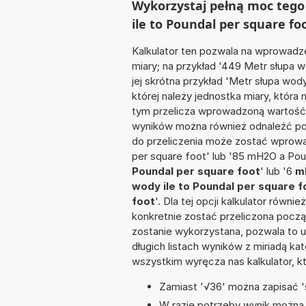
Wykorzystaj pełną moc tego
ile to Poundal per square fo
Kalkulator ten pozwala na wprowadze
miary; na przykład '449 Metr słupa 
jej skrótna przykład 'Metr słupa wod
której należy jednostka miary, która
tym przelicza wprowadzoną wartość 
wyników można również odnaleźć po
do przeliczenia może zostać wprowa
per square foot' lub '85 mH2O a Pou
Poundal per square foot
' lub '6
m
wody ile to Poundal per square f
foot
'. Dla tej opcji kalkulator równ
konkretnie zostać przeliczona począ
zostanie wykorzystana, pozwala to 
długich listach wyników z miriadą ka
wszystkim wyręcza nas kalkulator, k
Zamiast '√36' można zapisać 's
W razie potrzeby wynik można za