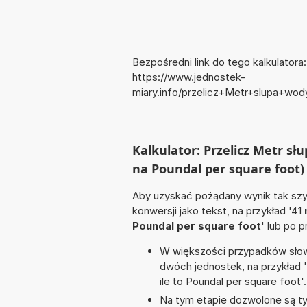
Bezpośredni link do tego kalkulatora:
https://www.jednostek-
miary.info/przelicz+Metr+slupa+wo
Kalkulator: Przelicz Metr s
na Poundal per square foot)
Aby uzyskać pożądany wynik tak szyb
konwersji jako tekst, na przykład '41
Poundal per square foot
' lub po 
W większości przypadków słowo
dwóch jednostek, na przykład 
ile to Poundal per square foot'.
Na tym etapie dozwolone są ty