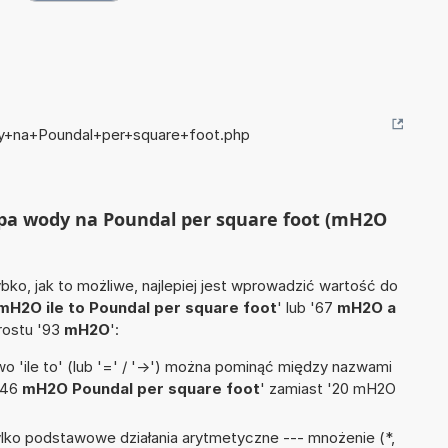
dy+na+Poundal+per+square+foot.php
łupa wody na Poundal per square foot (mH2O
ko, jak to możliwe, najlepiej jest wprowadzić wartość do
mH2O ile to Poundal per square foot
' lub '67
mH2O a
prostu '93
mH2O
':
 'ile to' (lub '=' / '->') można pominąć między nazwami
'46
mH2O Poundal per square foot
' zamiast '20 mH2O
lko podstawowe działania arytmetyczne --- mnożenie (*,