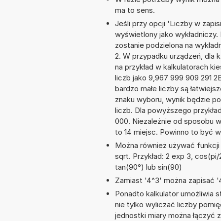
ma to sens.
Jeśli przy opcji 'Liczby w zap
wyświetlony jako wykładniczy. 
zostanie podzielona na wykładni
2. W przypadku urządzeń, dla k
na przykład w kalkulatorach 
liczb jako 9,967 999 909 291 
bardzo małe liczby są łatwiejs
znaku wyboru, wynik będzie 
liczb. Dla powyższego przykła
000. Niezależnie od sposobu w
to 14 miejsc. Powinno to być w
Można również używać funkcji m
sqrt. Przykład: 2 exp 3, cos(pi/2
tan(90°) lub sin(90)
Zamiast '4^3' można zapisać '4
Ponadto kalkulator umożliwia
nie tylko wyliczać liczby pomię
jednostki miary można łączyć 