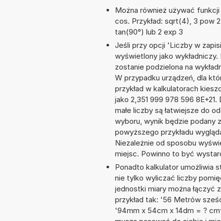
Można również używać funkcji m
cos. Przykład: sqrt(4), 3 pow 2, 
tan(90°) lub 2 exp 3
Jeśli przy opcji 'Liczby w zap
wyświetlony jako wykładniczy. 
zostanie podzielona na wykładni
W przypadku urządzeń, dla któr
przykład w kalkulatorach kies
jako 2,351 999 978 596 8E+21.
małe liczby są łatwiejsze do o
wyboru, wynik będzie podany 
powyższego przykładu wygląda
Niezależnie od sposobu wyświe
miejsc. Powinno to być wystarc
Ponadto kalkulator umożliwia
nie tylko wyliczać liczby pomię
jednostki miary można łączyć 
przykład tak: '56 Metrów sześc
'94mm x 54cm x 14dm = ? cm^3