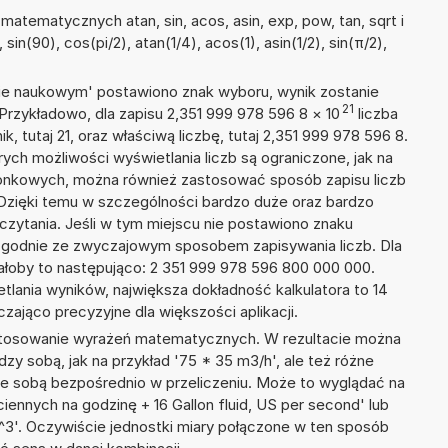
atematycznych atan, sin, acos, asin, exp, pow, tan, sqrt i
sin(90), cos(pi/2), atan(1/4), acos(1), asin(1/2), sin(π/2),
isie naukowym' postawiono znak wyboru, wynik zostanie
21
Przykładowo, dla zapisu 2,351 999 978 596 8
×
10
liczba
k, tutaj 21, oraz właściwą liczbę, tutaj 2,351 999 978 596 8.
ych możliwości wyświetlania liczb są ograniczone, jak na
zonkowych, można również zastosować sposób zapisu liczb
 Dzięki temu w szczególności bardzo duże oraz bardzo
dczytania. Jeśli w tym miejscu nie postawiono znaku
zgodnie ze zwyczajowym sposobem zapisywania liczb. Dla
łoby to następująco: 2 351 999 978 596 800 000 000.
tlania wyników, największa dokładność kalkulatora to 14
zająco precyzyjne dla większości aplikacji.
 stosowanie wyrażeń matematycznych. W rezultacie można
dzy sobą, jak na przykład '75 * 35 m3/h', ale też różne
ze sobą bezpośrednio w przeliczeniu. Może to wyglądać na
iennych na godzinę + 16 Gallon fluid, US per second' lub
'. Oczywiście jednostki miary połączone w ten sposób