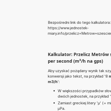
Bezpośredni link do tego kalkulatora:
https://www.jednostek-
miary.info/przelicz+Metrow+szesc
Kalkulator: Przelicz Metrów 
per second (m³/h na gps)
Aby uzyskać pożądany wynik tak szyb
konwersji jako tekst, na przykład '8
m
m3/h
':
W większości przypadków słowo
dwóch jednostek, na przykład 
Zamiast greckiej litery 'µ' (= 
µPa.