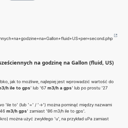
iennych+na+godzine+na+Gallon+fluid+US+per+second.php
sześciennych na godzinę na Gallon (fluid, US)
ko, jak to możliwe, najlepiej jest wprowadzić wartość do
3/h ile to gps
' lub '67
m3/h a gps
' lub po prostu '27
 'ile to' (lub '=' / '->') można pominąć między nazwami
'46
m3/h gps
' zamiast '86 m3/h ile to gps'.
mikro) można użyć zwykłego 'u', na przykład uPa zamiast