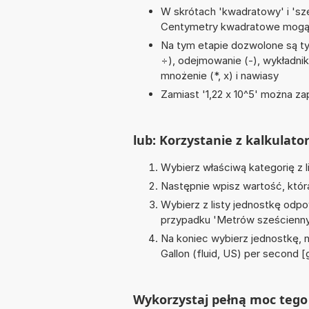
W skrótach 'kwadratowy' i 'sze
Centymetry kwadratowe mogą 
Na tym etapie dozwolone są tyl
÷), odejmowanie (-), wykładnik
mnożenie (*, x) i nawiasy
Zamiast '1,22 x 10^5' można zap
lub: Korzystanie z kalkulato
Wybierz właściwą kategorię z l
Następnie wpisz wartość, któr
Wybierz z listy jednostkę odpo
przypadku '
Metrów sześcienny
Na koniec wybierz jednostkę, 
Gallon (fluid, US) per second [
Wykorzystaj pełną moc tego