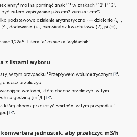
ścienny' można pominąć znak '^' w znakach '^2' i '^3'.
być zatem zapisywane jako cm2 zamiast cm^2.
ko podstawowe działania arytmetyczne --- dzielenie (/, :,
 (^), dodawanie (+), pierwiastek kwadratowy (√), pi (π),
isać 1,22e5. Litera 'e' oznacza 'wykładnik'.
ra z listami wyboru
isty, w tym przypadku '
Przepływem wolumetrycznym
'.
ą chcesz przeliczyć.
wiadającą wartości, którą chcesz przeliczyć, w tym
ch na godzinę [m³/h]
'.
na którą chcesz przeliczyć wartość, w tym przypadku '
gps]
'.
 konwertera jednostek, aby przeliczyć m3/h