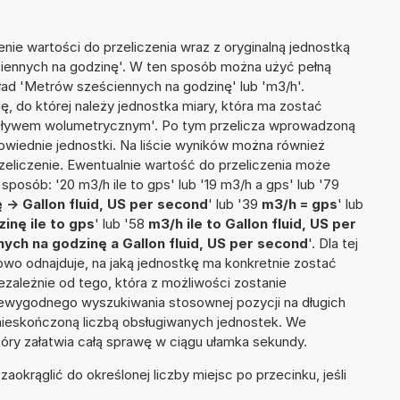
nie wartości do przeliczenia wraz z oryginalną jednostką
ciennych na godzinę'. W ten sposób można użyć pełną
kład 'Metrów sześciennych na godzinę' lub 'm3/h'.
ię, do której należy jednostka miary, która ma zostać
epływem wolumetrycznym'. Po tym przelicza wprowadzoną
wiednie jednostki. Na liście wyników można również
liczenie. Ewentualnie wartość do przeliczenia może
osób: '20 m3/h ile to gps' lub '19 m3/h a gps' lub '79
-> Gallon fluid, US per second
' lub '39
m3/h = gps
' lub
inę ile to gps
' lub '58
m3/h ile to Gallon fluid, US per
ch na godzinę a Gallon fluid, US per second
'. Dla tej
towo odnajduje, na jaką jednostkę ma konkretnie zostać
zależnie od tego, która z możliwości zostanie
iewygodnego wyszukiwania stosownej pozycji na długich
i nieskończoną liczbą obsługiwanych jednostek. We
tóry załatwia całą sprawę w ciągu ułamka sekundy.
okrąglić do określonej liczby miejsc po przecinku, jeśli