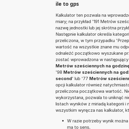
ile to gps
Kalkulator ten pozwala na wprowadze
miary; na przykład '191 Metrów sześ
nazwę jednostki lub jej skrótna przy
Następnie kalkulator określa kategor
przeliczona, w tym przypadku 'Prz
wartość na wszystkie znane mu odpo
odnaleźć początkowo wyszukane prze
zostać wprowadzona w następujący sp
Metrów sześciennych na godzinę 
'98
Metrów sześciennych na godz
second
' lub '77
Metrów sześcienny
opcji kalkulator również natychmias
przeliczona początkowa wartość. Nie
wykorzystana, pozwala to uniknąć n
listach wyników z miriadą kategorii 
wszystkim wyręcza nas kalkulator, k
W razie potrzeby wynik można za
ma to sens.