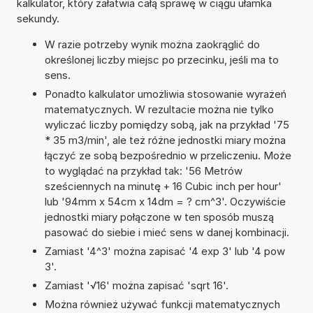
kalkulator, który załatwia całą sprawę w ciągu ułamka
sekundy.
W razie potrzeby wynik można zaokrąglić do
określonej liczby miejsc po przecinku, jeśli ma to
sens.
Ponadto kalkulator umożliwia stosowanie wyrażeń
matematycznych. W rezultacie można nie tylko
wyliczać liczby pomiędzy sobą, jak na przykład '75
* 35 m3/min', ale też różne jednostki miary można
łączyć ze sobą bezpośrednio w przeliczeniu. Może
to wyglądać na przykład tak: '56 Metrów
sześciennych na minutę + 16 Cubic inch per hour'
lub '94mm x 54cm x 14dm = ? cm^3'. Oczywiście
jednostki miary połączone w ten sposób muszą
pasować do siebie i mieć sens w danej kombinacji.
Zamiast '4^3' można zapisać '4 exp 3' lub '4 pow
3'.
Zamiast '√16' można zapisać 'sqrt 16'.
Można również używać funkcji matematycznych