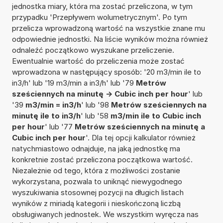
jednostka miary, która ma zostać przeliczona, w tym
przypadku 'Przepływem wolumetrycznym'. Po tym
przelicza wprowadzoną wartość na wszystkie znane mu
odpowiednie jednostki. Na liście wyników można również
odnaleźć początkowo wyszukane przeliczenie.
Ewentualnie wartość do przeliczenia może zostać
wprowadzona w następujący sposób: '20 m3/min ile to
in3/h' lub '19 m3/min a in3/h' lub '79
Metrów
sześciennych na minutę -> Cubic inch per hour
' lub
'39
m3/min = in3/h
' lub '98
Metrów sześciennych na
minutę ile to in3/h
' lub '58
m3/min ile to Cubic inch
per hour
' lub '77
Metrów sześciennych na minutę a
Cubic inch per hour
'. Dla tej opcji kalkulator również
natychmiastowo odnajduje, na jaką jednostkę ma
konkretnie zostać przeliczona początkowa wartość.
Niezależnie od tego, która z możliwości zostanie
wykorzystana, pozwala to uniknąć niewygodnego
wyszukiwania stosownej pozycji na długich listach
wyników z miriadą kategorii i nieskończoną liczbą
obsługiwanych jednostek. We wszystkim wyręcza nas