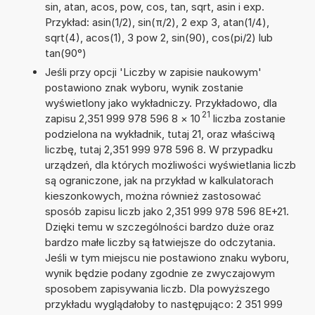
sin, atan, acos, pow, cos, tan, sqrt, asin i exp.
Przykład: asin(1/2), sin(π/2), 2 exp 3, atan(1/4),
sqrt(4), acos(1), 3 pow 2, sin(90), cos(pi/2) lub
tan(90°)
Jeśli przy opcji 'Liczby w zapisie naukowym'
postawiono znak wyboru, wynik zostanie
wyświetlony jako wykładniczy. Przykładowo, dla
21
zapisu 2,351 999 978 596 8
×
10
liczba zostanie
podzielona na wykładnik, tutaj 21, oraz właściwą
liczbę, tutaj 2,351 999 978 596 8. W przypadku
urządzeń, dla których możliwości wyświetlania liczb
są ograniczone, jak na przykład w kalkulatorach
kieszonkowych, można również zastosować
sposób zapisu liczb jako 2,351 999 978 596 8E+21.
Dzięki temu w szczególności bardzo duże oraz
bardzo małe liczby są łatwiejsze do odczytania.
Jeśli w tym miejscu nie postawiono znaku wyboru,
wynik będzie podany zgodnie ze zwyczajowym
sposobem zapisywania liczb. Dla powyższego
przykładu wyglądałoby to następująco: 2 351 999