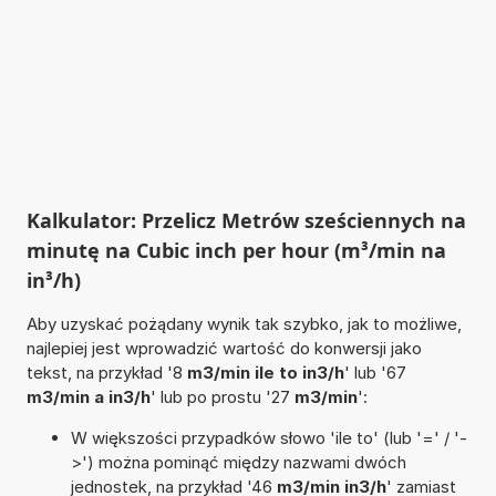
Kalkulator: Przelicz Metrów sześciennych na
minutę na Cubic inch per hour (m³/min na
in³/h)
Aby uzyskać pożądany wynik tak szybko, jak to możliwe,
najlepiej jest wprowadzić wartość do konwersji jako
tekst, na przykład '8
m3/min ile to in3/h
' lub '67
m3/min a in3/h
' lub po prostu '27
m3/min
':
W większości przypadków słowo 'ile to' (lub '=' / '-
>') można pominąć między nazwami dwóch
jednostek, na przykład '46
m3/min in3/h
' zamiast