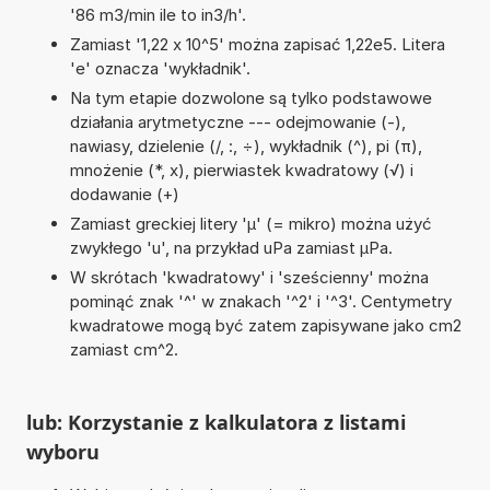
'86 m3/min ile to in3/h'.
Zamiast '1,22 x 10^5' można zapisać 1,22e5. Litera
'e' oznacza 'wykładnik'.
Na tym etapie dozwolone są tylko podstawowe
działania arytmetyczne --- odejmowanie (-),
nawiasy, dzielenie (/, :, ÷), wykładnik (^), pi (π),
mnożenie (*, x), pierwiastek kwadratowy (√) i
dodawanie (+)
Zamiast greckiej litery 'µ' (= mikro) można użyć
zwykłego 'u', na przykład uPa zamiast µPa.
W skrótach 'kwadratowy' i 'sześcienny' można
pominąć znak '^' w znakach '^2' i '^3'. Centymetry
kwadratowe mogą być zatem zapisywane jako cm2
zamiast cm^2.
lub: Korzystanie z kalkulatora z listami
wyboru