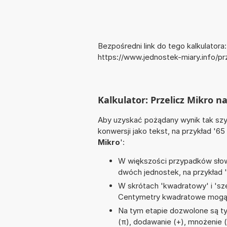
Bezpośredni link do tego kalkulatora:
https://www.jednostek-miary.info/pr
Kalkulator: Przelicz Mikro na
Aby uzyskać pożądany wynik tak szyb
konwersji jako tekst, na przykład '65
Mikro
':
W większości przypadków słowo
dwóch jednostek, na przykład 
W skrótach 'kwadratowy' i 'sze
Centymetry kwadratowe mogą 
Na tym etapie dozwolone są ty
(π), dodawanie (+), mnożenie (*,