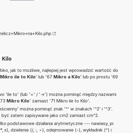
zelicz+Mikro+na+Kilo.php
 Kilo
ko, jak to możliwe, najlepiej jest wprowadzić wartość do
Mikro ile to Kilo
' lub '67
Mikro a Kilo
' lub po prostu '69
 'ile to' (lub '=' / '->') można pominąć między nazwami
'73
Mikro Kilo
' zamiast '71 Mikro ile to Kilo'.
ścienny' można pominąć znak '^' w znakach '^2' i '^3'.
być zatem zapisywane jako cm2 zamiast cm^2.
lko podstawowe działania arytmetyczne --- nawiasy, pi
 x), dzielenie (/, :, ÷), odejmowanie (-), wykładnik (^) i