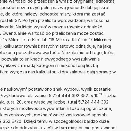
nie wartości do przeliczenia wraz z oryginalną jednostką
n sposób można użyć pełną nazwę jednostki lub jej skrót
ię, do której należy jednostka miary, która ma zostać
drostek SI'. Po tym przelicza wprowadzoną wartość na
nostki. Na liście wyników można również odnaleźć
 Ewentualnie wartość do przeliczenia może zostać
Mikro ile to Kilo' lub '16 Mikro a Kilo' lub '7
Mikro ->
pcji kalkulator również natychmiastowo odnajduje, na jaką
liczona początkowa wartość. Niezależnie od tego, która
, pozwala to uniknąć niewygodnego wyszukiwania
wyników z miriadą kategorii i nieskończoną liczbą
im wyręcza nas kalkulator, który załatwia całą sprawę w
isie naukowym' postawiono znak wyboru, wynik zostanie
20
 Przykładowo, dla zapisu 5,724 444 392 352
×
10
liczba
k, tutaj 20, oraz właściwą liczbę, tutaj 5,724 444 392
 których możliwości wyświetlania liczb są ograniczone,
ach kieszonkowych, można również zastosować sposób
92 352 E+20. Dzięki temu w szczególności bardzo duże
wiejsze do odczytania. Jeśli w tym miejscu nie postawiono