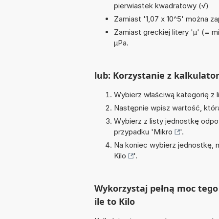
pierwiastek kwadratowy (√)
Zamiast '1,07 x 10^5' można zap
Zamiast greckiej litery 'µ' (= 
µPa.
lub: Korzystanie z kalkulato
Wybierz właściwą kategorię z l
Następnie wpisz wartość, któr
Wybierz z listy jednostkę odpo
przypadku '
Mikro
'.
Na koniec wybierz jednostkę, 
Kilo
'.
Wykorzystaj pełną moc tego 
ile to Kilo