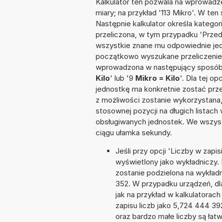
Kalkulator ten pozwala na wprowadze
miary; na przykład '113 Mikro'. W te
Następnie kalkulator określa kategor
przeliczona, w tym przypadku 'Prze
wszystkie znane mu odpowiednie jed
początkowo wyszukane przeliczenie.
wprowadzona w następujący sposób: '5 
Kilo
' lub '9
Mikro = Kilo
'. Dla tej o
jednostkę ma konkretnie zostać prze
z możliwości zostanie wykorzystana
stosownej pozycji na długich listach 
obsługiwanych jednostek. We wszystk
ciągu ułamka sekundy.
Jeśli przy opcji 'Liczby w zap
wyświetlony jako wykładniczy.
zostanie podzielona na wykładni
352. W przypadku urządzeń, dla
jak na przykład w kalkulator
zapisu liczb jako 5,724 444 3
oraz bardzo małe liczby są łat