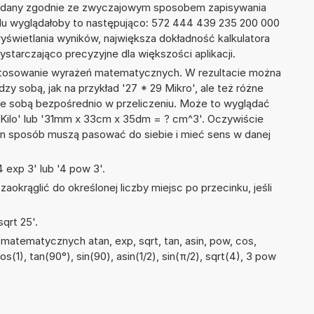
podany zgodnie ze zwyczajowym sposobem zapisywania
du wyglądałoby to następująco: 572 444 439 235 200 000
yświetlania wyników, największa dokładność kalkulatora
ystarczająco precyzyjne dla większości aplikacji.
 stosowanie wyrażeń matematycznych. W rezultacie można
dzy sobą, jak na przykład '27 * 29 Mikro', ale też różne
ze sobą bezpośrednio w przeliczeniu. Może to wyglądać
5 Kilo' lub '31mm x 33cm x 35dm = ? cm^3'. Oczywiście
en sposób muszą pasować do siebie i mieć sens w danej
 exp 3' lub '4 pow 3'.
okrąglić do określonej liczby miejsc po przecinku, jeśli
qrt 25'.
matematycznych atan, exp, sqrt, tan, asin, pow, cos,
os(1), tan(90°), sin(90), asin(1/2), sin(π/2), sqrt(4), 3 pow