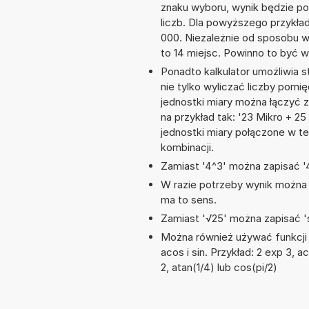
znaku wyboru, wynik będzie 
liczb. Dla powyższego przykła
000. Niezależnie od sposobu w
to 14 miejsc. Powinno to być w
Ponadto kalkulator umożliwia
nie tylko wyliczać liczby pomię
jednostki miary można łączyć 
na przykład tak: '23 Mikro + 2
jednostki miary połączone w t
kombinacji.
Zamiast '4^3' można zapisać '4
W razie potrzeby wynik można za
ma to sens.
Zamiast '√25' można zapisać 's
Można również używać funkcji 
acos i sin. Przykład: 2 exp 3, ac
2, atan(1/4) lub cos(pi/2)