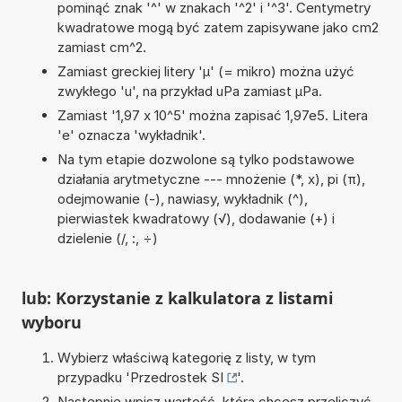
pominąć znak '^' w znakach '^2' i '^3'. Centymetry
kwadratowe mogą być zatem zapisywane jako cm2
zamiast cm^2.
Zamiast greckiej litery 'µ' (= mikro) można użyć
zwykłego 'u', na przykład uPa zamiast µPa.
Zamiast '1,97 x 10^5' można zapisać 1,97e5. Litera
'e' oznacza 'wykładnik'.
Na tym etapie dozwolone są tylko podstawowe
działania arytmetyczne --- mnożenie (*, x), pi (π),
odejmowanie (-), nawiasy, wykładnik (^),
pierwiastek kwadratowy (√), dodawanie (+) i
dzielenie (/, :, ÷)
lub: Korzystanie z kalkulatora z listami
wyboru
Wybierz właściwą kategorię z listy, w tym
przypadku '
Przedrostek SI
'.
Następnie wpisz wartość, którą chcesz przeliczyć.