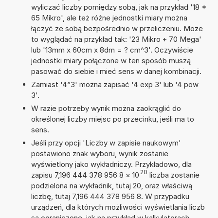
wyliczać liczby pomiędzy sobą, jak na przykład '18 *
65 Mikro', ale też różne jednostki miary można
łączyć ze sobą bezpośrednio w przeliczeniu. Może
to wyglądać na przykład tak: '23 Mikro + 70 Mega'
lub '13mm x 60cm x 8dm = ? cm^3'. Oczywiście
jednostki miary połączone w ten sposób muszą
pasować do siebie i mieć sens w danej kombinacji.
Zamiast '4^3' można zapisać '4 exp 3' lub '4 pow
3'.
W razie potrzeby wynik można zaokrąglić do
określonej liczby miejsc po przecinku, jeśli ma to
sens.
Jeśli przy opcji 'Liczby w zapisie naukowym'
postawiono znak wyboru, wynik zostanie
wyświetlony jako wykładniczy. Przykładowo, dla
20
zapisu 7,196 444 378 956 8
×
10
liczba zostanie
podzielona na wykładnik, tutaj 20, oraz właściwą
liczbę, tutaj 7,196 444 378 956 8. W przypadku
urządzeń, dla których możliwości wyświetlania liczb
są ograniczone, jak na przykład w kalkulatorach