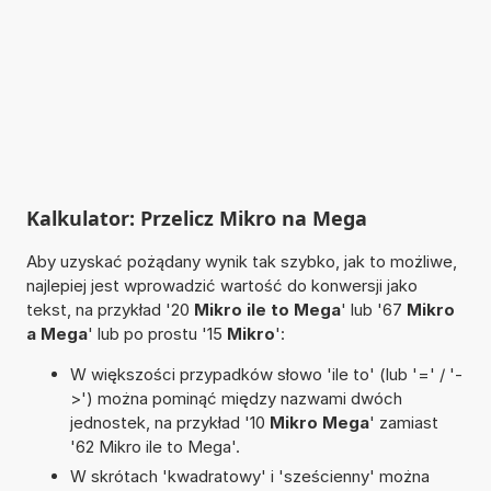
Kalkulator: Przelicz Mikro na Mega
Aby uzyskać pożądany wynik tak szybko, jak to możliwe,
najlepiej jest wprowadzić wartość do konwersji jako
tekst, na przykład '20
Mikro ile to Mega
' lub '67
Mikro
a Mega
' lub po prostu '15
Mikro
':
W większości przypadków słowo 'ile to' (lub '=' / '-
>') można pominąć między nazwami dwóch
jednostek, na przykład '10
Mikro Mega
' zamiast
'62 Mikro ile to Mega'.
W skrótach 'kwadratowy' i 'sześcienny' można