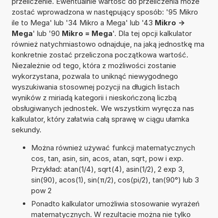
przeliczenie. Ewentualnie wartość do przeliczenia może
zostać wprowadzona w następujący sposób: '95 Mikro
ile to Mega' lub '34 Mikro a Mega' lub '43
Mikro ->
Mega
' lub '90
Mikro = Mega
'. Dla tej opcji kalkulator
również natychmiastowo odnajduje, na jaką jednostkę ma
konkretnie zostać przeliczona początkowa wartość.
Niezależnie od tego, która z możliwości zostanie
wykorzystana, pozwala to uniknąć niewygodnego
wyszukiwania stosownej pozycji na długich listach
wyników z miriadą kategorii i nieskończoną liczbą
obsługiwanych jednostek. We wszystkim wyręcza nas
kalkulator, który załatwia całą sprawę w ciągu ułamka
sekundy.
Można również używać funkcji matematycznych
cos, tan, asin, sin, acos, atan, sqrt, pow i exp.
Przykład: atan(1/4), sqrt(4), asin(1/2), 2 exp 3,
sin(90), acos(1), sin(π/2), cos(pi/2), tan(90°) lub 3
pow 2
Ponadto kalkulator umożliwia stosowanie wyrażeń
matematycznych. W rezultacie można nie tylko