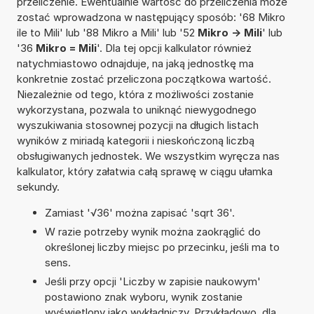
przeliczenie. Ewentualnie wartość do przeliczenia może
zostać wprowadzona w następujący sposób: '68 Mikro
ile to Mili' lub '88 Mikro a Mili' lub '52
Mikro -> Mili
' lub
'36
Mikro = Mili
'. Dla tej opcji kalkulator również
natychmiastowo odnajduje, na jaką jednostkę ma
konkretnie zostać przeliczona początkowa wartość.
Niezależnie od tego, która z możliwości zostanie
wykorzystana, pozwala to uniknąć niewygodnego
wyszukiwania stosownej pozycji na długich listach
wyników z miriadą kategorii i nieskończoną liczbą
obsługiwanych jednostek. We wszystkim wyręcza nas
kalkulator, który załatwia całą sprawę w ciągu ułamka
sekundy.
Zamiast '√36' można zapisać 'sqrt 36'.
W razie potrzeby wynik można zaokrąglić do
określonej liczby miejsc po przecinku, jeśli ma to
sens.
Jeśli przy opcji 'Liczby w zapisie naukowym'
postawiono znak wyboru, wynik zostanie
wyświetlony jako wykładniczy. Przykładowo, dla