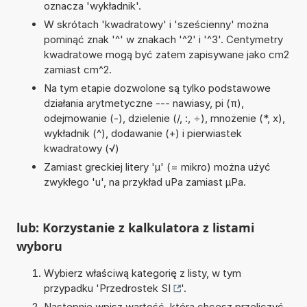
oznacza 'wykładnik'.
W skrótach 'kwadratowy' i 'sześcienny' można
pominąć znak '^' w znakach '^2' i '^3'. Centymetry
kwadratowe mogą być zatem zapisywane jako cm2
zamiast cm^2.
Na tym etapie dozwolone są tylko podstawowe
działania arytmetyczne --- nawiasy, pi (π),
odejmowanie (-), dzielenie (/, :, ÷), mnożenie (*, x),
wykładnik (^), dodawanie (+) i pierwiastek
kwadratowy (√)
Zamiast greckiej litery 'µ' (= mikro) można użyć
zwykłego 'u', na przykład uPa zamiast µPa.
lub: Korzystanie z kalkulatora z listami
wyboru
Wybierz właściwą kategorię z listy, w tym
przypadku '
Przedrostek SI
'.
Następnie wpisz wartość, którą chcesz przeliczyć.