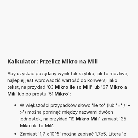
Kalkulator: Przelicz Mikro na Mili
Aby uzyskać pożądany wynik tak szybko, jak to możliwe,
najlepiej jest wprowadzić wartość do konwersji jako
tekst, na przykład '83
Mikro ile to Mili
' lub '67
Mikro a
Mili
' lub po prostu '51
Mikro
':
W większości przypadków słowo 'ile to' (lub '=' / '-
>') można pominąć między nazwami dwóch
jednostek, na przykład '19
Mikro Mili
' zamiast '35
Mikro ile to Mili'.
Zamiast '1,7 x 10^5' można zapisać 1,7e5. Litera 'e'