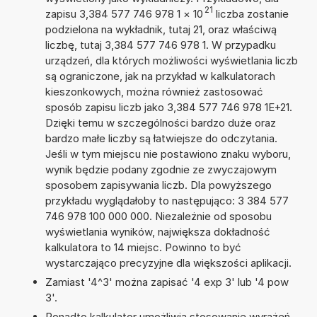
21
zapisu 3,384 577 746 978 1
×
10
liczba zostanie
podzielona na wykładnik, tutaj 21, oraz właściwą
liczbę, tutaj 3,384 577 746 978 1. W przypadku
urządzeń, dla których możliwości wyświetlania liczb
są ograniczone, jak na przykład w kalkulatorach
kieszonkowych, można również zastosować
sposób zapisu liczb jako 3,384 577 746 978 1E+21.
Dzięki temu w szczególności bardzo duże oraz
bardzo małe liczby są łatwiejsze do odczytania.
Jeśli w tym miejscu nie postawiono znaku wyboru,
wynik będzie podany zgodnie ze zwyczajowym
sposobem zapisywania liczb. Dla powyższego
przykładu wyglądałoby to następująco: 3 384 577
746 978 100 000 000. Niezależnie od sposobu
wyświetlania wyników, największa dokładność
kalkulatora to 14 miejsc. Powinno to być
wystarczająco precyzyjne dla większości aplikacji.
Zamiast '4^3' można zapisać '4 exp 3' lub '4 pow
3'.
Ponadto kalkulator umożliwia stosowanie wyrażeń