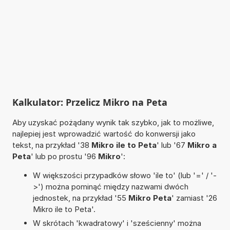
Kalkulator: Przelicz Mikro na Peta
Aby uzyskać pożądany wynik tak szybko, jak to możliwe,
najlepiej jest wprowadzić wartość do konwersji jako
tekst, na przykład '38
Mikro ile to Peta
' lub '67
Mikro a
Peta
' lub po prostu '96
Mikro
':
W większości przypadków słowo 'ile to' (lub '=' / '-
>') można pominąć między nazwami dwóch
jednostek, na przykład '55
Mikro Peta
' zamiast '26
Mikro ile to Peta'.
W skrótach 'kwadratowy' i 'sześcienny' można