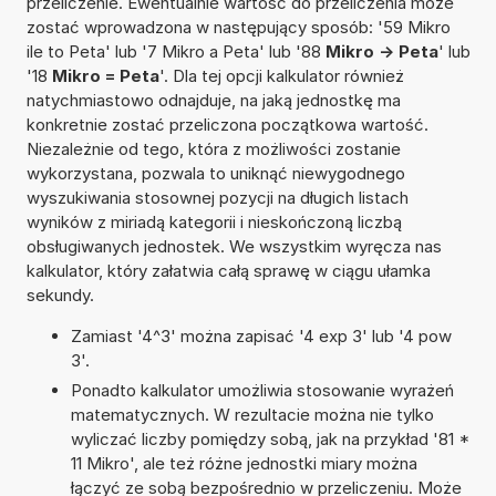
przeliczenie. Ewentualnie wartość do przeliczenia może
zostać wprowadzona w następujący sposób: '59 Mikro
ile to Peta' lub '7 Mikro a Peta' lub '88
Mikro -> Peta
' lub
'18
Mikro = Peta
'. Dla tej opcji kalkulator również
natychmiastowo odnajduje, na jaką jednostkę ma
konkretnie zostać przeliczona początkowa wartość.
Niezależnie od tego, która z możliwości zostanie
wykorzystana, pozwala to uniknąć niewygodnego
wyszukiwania stosownej pozycji na długich listach
wyników z miriadą kategorii i nieskończoną liczbą
obsługiwanych jednostek. We wszystkim wyręcza nas
kalkulator, który załatwia całą sprawę w ciągu ułamka
sekundy.
Zamiast '4^3' można zapisać '4 exp 3' lub '4 pow
3'.
Ponadto kalkulator umożliwia stosowanie wyrażeń
matematycznych. W rezultacie można nie tylko
wyliczać liczby pomiędzy sobą, jak na przykład '81 *
11 Mikro', ale też różne jednostki miary można
łączyć ze sobą bezpośrednio w przeliczeniu. Może