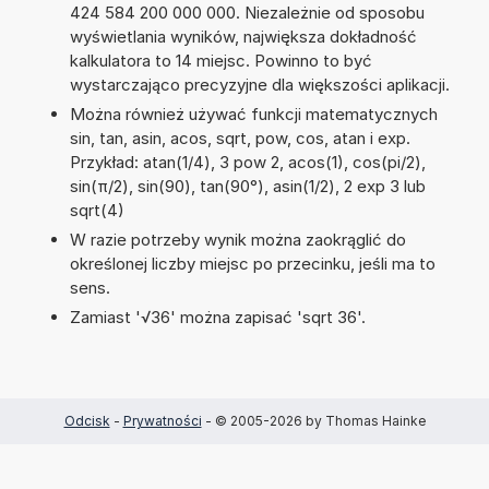
424 584 200 000 000. Niezależnie od sposobu
wyświetlania wyników, największa dokładność
kalkulatora to 14 miejsc. Powinno to być
wystarczająco precyzyjne dla większości aplikacji.
Można również używać funkcji matematycznych
sin, tan, asin, acos, sqrt, pow, cos, atan i exp.
Przykład: atan(1/4), 3 pow 2, acos(1), cos(pi/2),
sin(π/2), sin(90), tan(90°), asin(1/2), 2 exp 3 lub
sqrt(4)
W razie potrzeby wynik można zaokrąglić do
określonej liczby miejsc po przecinku, jeśli ma to
sens.
Zamiast '√36' można zapisać 'sqrt 36'.
Odcisk
-
Prywatności
- © 2005-2026 by Thomas Hainke