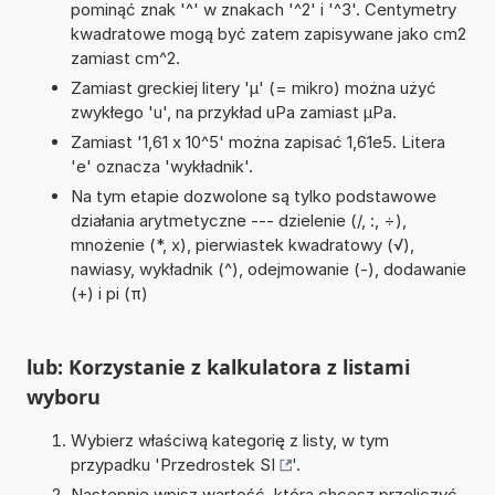
pominąć znak '^' w znakach '^2' i '^3'. Centymetry
kwadratowe mogą być zatem zapisywane jako cm2
zamiast cm^2.
Zamiast greckiej litery 'µ' (= mikro) można użyć
zwykłego 'u', na przykład uPa zamiast µPa.
Zamiast '1,61 x 10^5' można zapisać 1,61e5. Litera
'e' oznacza 'wykładnik'.
Na tym etapie dozwolone są tylko podstawowe
działania arytmetyczne --- dzielenie (/, :, ÷),
mnożenie (*, x), pierwiastek kwadratowy (√),
nawiasy, wykładnik (^), odejmowanie (-), dodawanie
(+) i pi (π)
lub: Korzystanie z kalkulatora z listami
wyboru
Wybierz właściwą kategorię z listy, w tym
przypadku '
Przedrostek SI
'.
Następnie wpisz wartość, którą chcesz przeliczyć.