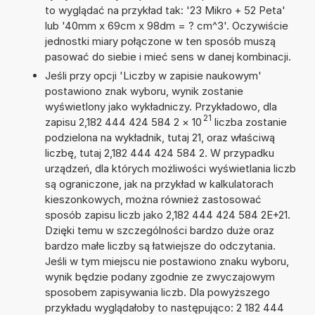
to wyglądać na przykład tak: '23 Mikro + 52 Peta'
lub '40mm x 69cm x 98dm = ? cm^3'. Oczywiście
jednostki miary połączone w ten sposób muszą
pasować do siebie i mieć sens w danej kombinacji.
Jeśli przy opcji 'Liczby w zapisie naukowym'
postawiono znak wyboru, wynik zostanie
wyświetlony jako wykładniczy. Przykładowo, dla
21
zapisu 2,182 444 424 584 2
×
10
liczba zostanie
podzielona na wykładnik, tutaj 21, oraz właściwą
liczbę, tutaj 2,182 444 424 584 2. W przypadku
urządzeń, dla których możliwości wyświetlania liczb
są ograniczone, jak na przykład w kalkulatorach
kieszonkowych, można również zastosować
sposób zapisu liczb jako 2,182 444 424 584 2E+21.
Dzięki temu w szczególności bardzo duże oraz
bardzo małe liczby są łatwiejsze do odczytania.
Jeśli w tym miejscu nie postawiono znaku wyboru,
wynik będzie podany zgodnie ze zwyczajowym
sposobem zapisywania liczb. Dla powyższego
przykładu wyglądałoby to następująco: 2 182 444