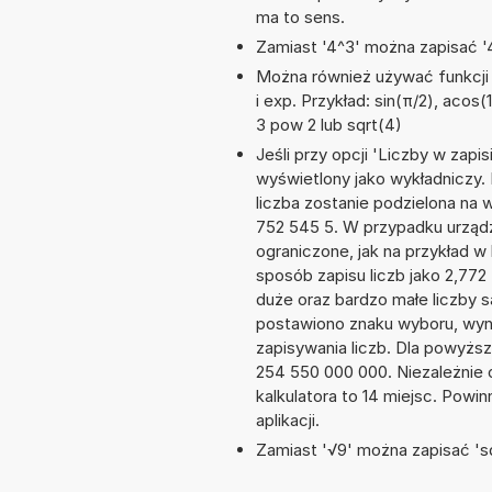
ma to sens.
Zamiast '4^3' można zapisać '4
Można również używać funkcji m
i exp. Przykład: sin(π/2), acos(1
3 pow 2 lub sqrt(4)
Jeśli przy opcji 'Liczby w zap
wyświetlony jako wykładniczy.
liczba zostanie podzielona na w
752 545 5. W przypadku urządze
ograniczone, jak na przykład 
sposób zapisu liczb jako 2,77
duże oraz bardzo małe liczby s
postawiono znaku wyboru, wy
zapisywania liczb. Dla powyżs
254 550 000 000. Niezależnie 
kalkulatora to 14 miejsc. Powi
aplikacji.
Zamiast '√9' można zapisać 'sq