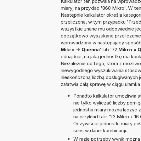
Kalkulator ten pozwala na wprowadze
miary; na przykład '860 Mikro'. W te
Następnie kalkulator określa kategor
przeliczona, w tym przypadku 'Prze
wszystkie znane mu odpowiednie jed
początkowo wyszukane przeliczenie.
wprowadzona w następujący sposób: '
Mikro -> Quenna
' lub '72
Mikro = 
odnajduje, na jaką jednostkę ma kon
Niezależnie od tego, która z możliw
niewygodnego wyszukiwania stosownej 
nieskończoną liczbą obsługiwanych j
załatwia całą sprawę w ciągu ułamka
Ponadto kalkulator umożliwia
nie tylko wyliczać liczby pomię
jednostki miary można łączyć 
na przykład tak: '23 Mikro + 
Oczywiście jednostki miary po
sens w danej kombinacji.
W razie potrzeby wynik można za