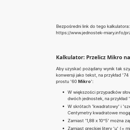
Bezpośredni link do tego kalkulatora:
https://www.jednostek-miary.info/p
Kalkulator: Przelicz Mikro 
Aby uzyskać pożądany wynik tak szyb
konwersji jako tekst, na przykład '74
prostu '60
Mikro
':
W większości przypadków słowo
dwóch jednostek, na przykład 
W skrótach 'kwadratowy' i 'sze
Centymetry kwadratowe mogą 
Zamiast '1,88 x 10^5' można zap
Zamiast greckiej litery 'µ' (= 