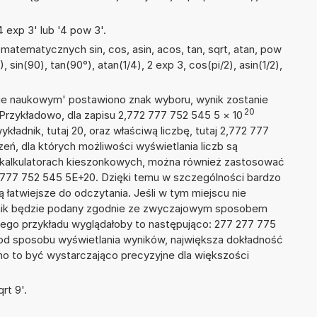
 exp 3' lub '4 pow 3'.
atematycznych sin, cos, asin, acos, tan, sqrt, atan, pow
), sin(90), tan(90°), atan(1/4), 2 exp 3, cos(pi/2), asin(1/2),
isie naukowym' postawiono znak wyboru, wynik zostanie
20
 Przykładowo, dla zapisu 2,772 777 752 545 5
×
10
ykładnik, tutaj 20, oraz właściwą liczbę, tutaj 2,772 777
ń, dla których możliwości wyświetlania liczb są
w kalkulatorach kieszonkowych, można również zastosować
2 777 752 545 5E+20. Dzięki temu w szczególności bardzo
ą łatwiejsze do odczytania. Jeśli w tym miejscu nie
nik będzie podany zgodnie ze zwyczajowym sposobem
zego przykładu wyglądałoby to następująco: 277 277 775
od sposobu wyświetlania wyników, największa dokładność
nno to być wystarczająco precyzyjne dla większości
rt 9'.