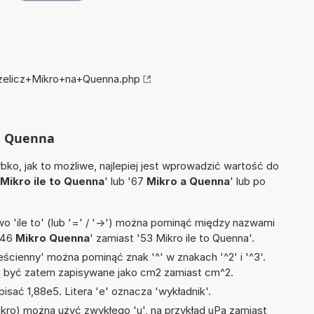
rzelicz+Mikro+na+Quenna.php
na Quenna
ko, jak to możliwe, najlepiej jest wprowadzić wartość do
Mikro ile to Quenna
' lub '67
Mikro a Quenna
' lub po
 'ile to' (lub '=' / '->') można pominąć między nazwami
'46
Mikro Quenna
' zamiast '53 Mikro ile to Quenna'.
ścienny' można pominąć znak '^' w znakach '^2' i '^3'.
być zatem zapisywane jako cm2 zamiast cm^2.
isać 1,88e5. Litera 'e' oznacza 'wykładnik'.
mikro) można użyć zwykłego 'u', na przykład uPa zamiast