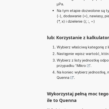
µPa.
Na tym etapie dozwolone są t
(-), dodawanie (+), nawiasy, pi
(*, x) i dzielenie (/, :, ÷)
lub: Korzystanie z kalkulato
Wybierz właściwą kategorię z l
Następnie wpisz wartość, któr
Wybierz z listy jednostkę odpo
przypadku '
Mikro
'.
Na koniec wybierz jednostkę, 
Quenna
'.
Wykorzystaj pełną moc tego 
ile to Quenna