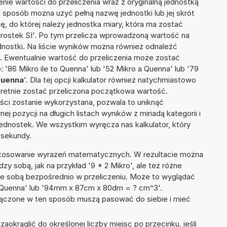
nie wartości do przeliczenia wraz z oryginalną jednostką
n sposób można użyć pełną nazwę jednostki lub jej skrót
ię, do której należy jednostka miary, która ma zostać
drostek SI'. Po tym przelicza wprowadzoną wartość na
nostki. Na liście wyników można również odnaleźć
 Ewentualnie wartość do przeliczenia może zostać
86 Mikro ile to Quenna' lub '52 Mikro a Quenna' lub '79
Quenna
'. Dla tej opcji kalkulator również natychmiastowo
kretnie zostać przeliczona początkowa wartość.
ości zostanie wykorzystana, pozwala to uniknąć
pozycji na długich listach wyników z miriadą kategorii i
ednostek. We wszystkim wyręcza nas kalkulator, który
 sekundy.
 stosowanie wyrażeń matematycznych. W rezultacie można
dzy sobą, jak na przykład '9 * 2 Mikro', ale też różne
ze sobą bezpośrednio w przeliczeniu. Może to wyglądać
16 Quenna' lub '94mm x 87cm x 80dm = ? cm^3'.
łączone w ten sposób muszą pasować do siebie i mieć
okrąglić do określonej liczby miejsc po przecinku, jeśli