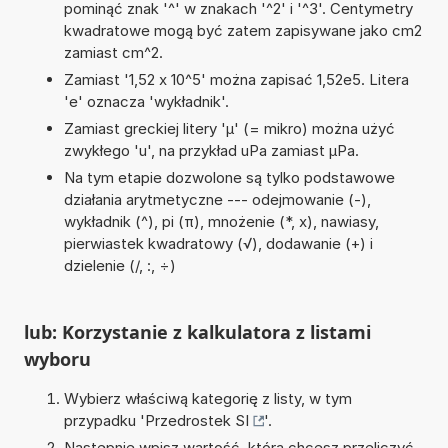
pominąć znak '^' w znakach '^2' i '^3'. Centymetry
kwadratowe mogą być zatem zapisywane jako cm2
zamiast cm^2.
Zamiast '1,52 x 10^5' można zapisać 1,52e5. Litera
'e' oznacza 'wykładnik'.
Zamiast greckiej litery 'µ' (= mikro) można użyć
zwykłego 'u', na przykład uPa zamiast µPa.
Na tym etapie dozwolone są tylko podstawowe
działania arytmetyczne --- odejmowanie (-),
wykładnik (^), pi (π), mnożenie (*, x), nawiasy,
pierwiastek kwadratowy (√), dodawanie (+) i
dzielenie (/, :, ÷)
lub: Korzystanie z kalkulatora z listami
wyboru
Wybierz właściwą kategorię z listy, w tym
przypadku '
Przedrostek SI
'.
Następnie wpisz wartość, którą chcesz przeliczyć.