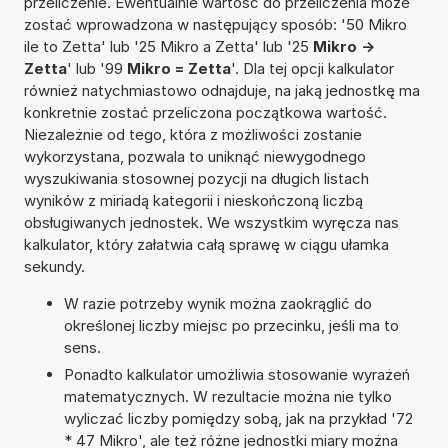
przeliczenie. Ewentualnie wartość do przeliczenia może
zostać wprowadzona w następujący sposób: '50 Mikro
ile to Zetta' lub '25 Mikro a Zetta' lub '25
Mikro ->
Zetta
' lub '99
Mikro = Zetta
'. Dla tej opcji kalkulator
również natychmiastowo odnajduje, na jaką jednostkę ma
konkretnie zostać przeliczona początkowa wartość.
Niezależnie od tego, która z możliwości zostanie
wykorzystana, pozwala to uniknąć niewygodnego
wyszukiwania stosownej pozycji na długich listach
wyników z miriadą kategorii i nieskończoną liczbą
obsługiwanych jednostek. We wszystkim wyręcza nas
kalkulator, który załatwia całą sprawę w ciągu ułamka
sekundy.
W razie potrzeby wynik można zaokrąglić do
określonej liczby miejsc po przecinku, jeśli ma to
sens.
Ponadto kalkulator umożliwia stosowanie wyrażeń
matematycznych. W rezultacie można nie tylko
wyliczać liczby pomiędzy sobą, jak na przykład '72
* 47 Mikro', ale też różne jednostki miary można