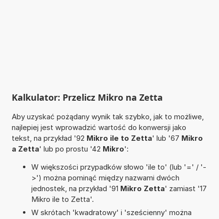
Kalkulator: Przelicz Mikro na Zetta
Aby uzyskać pożądany wynik tak szybko, jak to możliwe,
najlepiej jest wprowadzić wartość do konwersji jako
tekst, na przykład '92
Mikro ile to Zetta
' lub '67
Mikro
a Zetta
' lub po prostu '42
Mikro
':
W większości przypadków słowo 'ile to' (lub '=' / '-
>') można pominąć między nazwami dwóch
jednostek, na przykład '91
Mikro Zetta
' zamiast '17
Mikro ile to Zetta'.
W skrótach 'kwadratowy' i 'sześcienny' można