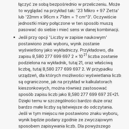
łączyć ze sobą bezpośrednio w przeliczeniu. Może
to wyglądać na przykład tak: '23 Mikro + 97 Zetta'
lub '22mm x 96cm x 71dm = ? cm^3'. Oczywiście
jednostki miary połączone w ten sposób muszą
pasować do siebie i mieć sens w danej kombinacji.
Jeśli przy opcji 'Liczby w zapisie naukowym'
postawiono znak wyboru, wynik zostanie
wyświetlony jako wykładniczy. Przykładowo, dla
21
zapisu 8,580 277 699 697 2
×
10
liczba zostanie
podzielona na wykładnik, tutaj 21, oraz właściwą
liczbę, tutaj 8,580 277 699 697 2. W przypadku
urządzeń, dla których możliwości wyświetlania liczb
są ograniczone, jak na przykład w kalkulatorach
kieszonkowych, można również zastosować
sposób zapisu liczb jako 8,580 277 699 697 2E+21.
Dzięki temu w szczególności bardzo duże oraz
bardzo małe liczby są łatwiejsze do odczytania.
Jeśli w tym miejscu nie postawiono znaku wyboru,
wynik będzie podany zgodnie ze zwyczajowym
sposobem zapisywania liczb. Dla powyższego