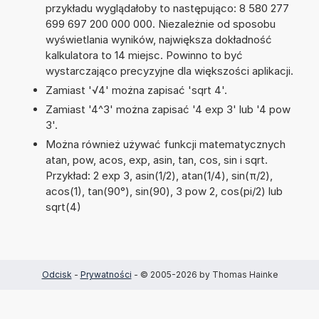
przykładu wyglądałoby to następująco: 8 580 277
699 697 200 000 000. Niezależnie od sposobu
wyświetlania wyników, największa dokładność
kalkulatora to 14 miejsc. Powinno to być
wystarczająco precyzyjne dla większości aplikacji.
Zamiast '√4' można zapisać 'sqrt 4'.
Zamiast '4^3' można zapisać '4 exp 3' lub '4 pow
3'.
Można również używać funkcji matematycznych
atan, pow, acos, exp, asin, tan, cos, sin i sqrt.
Przykład: 2 exp 3, asin(1/2), atan(1/4), sin(π/2),
acos(1), tan(90°), sin(90), 3 pow 2, cos(pi/2) lub
sqrt(4)
Odcisk
-
Prywatności
- © 2005-2026 by Thomas Hainke