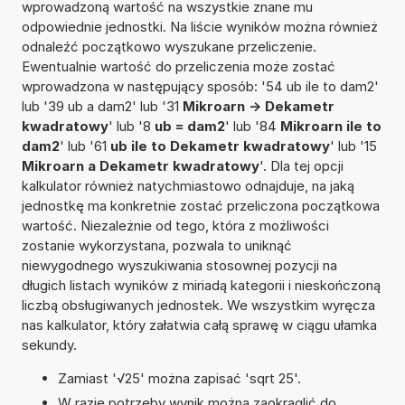
wprowadzoną wartość na wszystkie znane mu
odpowiednie jednostki. Na liście wyników można również
odnaleźć początkowo wyszukane przeliczenie.
Ewentualnie wartość do przeliczenia może zostać
wprowadzona w następujący sposób: '54 ub ile to dam2'
lub '39 ub a dam2' lub '31
Mikroarn -> Dekametr
kwadratowy
' lub '8
ub = dam2
' lub '84
Mikroarn ile to
dam2
' lub '61
ub ile to Dekametr kwadratowy
' lub '15
Mikroarn a Dekametr kwadratowy
'. Dla tej opcji
kalkulator również natychmiastowo odnajduje, na jaką
jednostkę ma konkretnie zostać przeliczona początkowa
wartość. Niezależnie od tego, która z możliwości
zostanie wykorzystana, pozwala to uniknąć
niewygodnego wyszukiwania stosownej pozycji na
długich listach wyników z miriadą kategorii i nieskończoną
liczbą obsługiwanych jednostek. We wszystkim wyręcza
nas kalkulator, który załatwia całą sprawę w ciągu ułamka
sekundy.
Zamiast '√25' można zapisać 'sqrt 25'.
W razie potrzeby wynik można zaokrąglić do