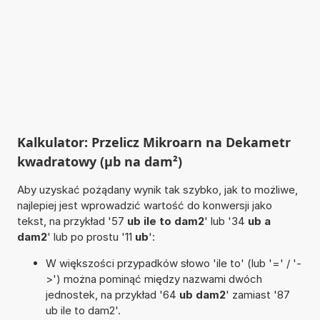
Kalkulator: Przelicz Mikroarn na Dekametr
kwadratowy (µb na dam²)
Aby uzyskać pożądany wynik tak szybko, jak to możliwe,
najlepiej jest wprowadzić wartość do konwersji jako
tekst, na przykład '57
ub ile to dam2
' lub '34
ub a
dam2
' lub po prostu '11
ub
':
W większości przypadków słowo 'ile to' (lub '=' / '-
>') można pominąć między nazwami dwóch
jednostek, na przykład '64
ub dam2
' zamiast '87
ub ile to dam2'.