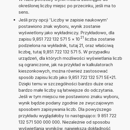
określonej liczby miejsc po przecinku, jeśli ma to
sens.
Jeśli przy opcji 'Liczby w zapisie naukowym'
postawiono znak wyboru, wynik zostanie
wyświetlony jako wykładniczy. Przykładowo, dla
21
zapisu 9,851 722 132 571 5
×
10
liczba zostanie
podzielona na wykładnik, tutaj 21, oraz właściwą
liczbę, tutaj 9,851 722 132 571 5. W przypadku
urządzeń, dla których możliwości wyświetlania liczb
są ograniczone, jak na przykład w kalkulatorach
kieszonkowych, można również zastosować
sposób zapisu liczb jako 9,851 722 132 571 5E+21.
Dzięki temu w szczególności bardzo duże oraz
bardzo małe liczby są łatwiejsze do odczytania.
Jeśli w tym miejscu nie postawiono znaku wyboru,
wynik będzie podany zgodnie ze zwyczajowym
sposobem zapisywania liczb. Dla powyższego
przykładu wyglądałoby to następująco: 9 851 722
132 571 500 000 000. Niezależnie od sposobu
wyświetlania wyników, największa dokładność