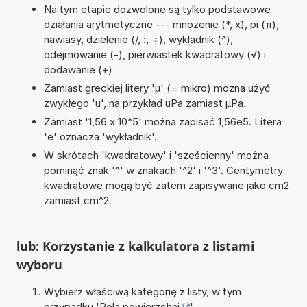
Na tym etapie dozwolone są tylko podstawowe
działania arytmetyczne --- mnożenie (*, x), pi (π),
nawiasy, dzielenie (/, :, ÷), wykładnik (^),
odejmowanie (-), pierwiastek kwadratowy (√) i
dodawanie (+)
Zamiast greckiej litery 'µ' (= mikro) można użyć
zwykłego 'u', na przykład uPa zamiast µPa.
Zamiast '1,56 x 10^5' można zapisać 1,56e5. Litera
'e' oznacza 'wykładnik'.
W skrótach 'kwadratowy' i 'sześcienny' można
pominąć znak '^' w znakach '^2' i '^3'. Centymetry
kwadratowe mogą być zatem zapisywane jako cm2
zamiast cm^2.
lub: Korzystanie z kalkulatora z listami
wyboru
Wybierz właściwą kategorię z listy, w tym
przypadku '
Pola powierzchni
'.