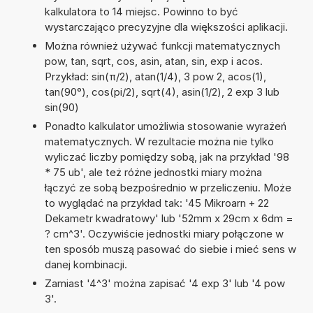
kalkulatora to 14 miejsc. Powinno to być
wystarczająco precyzyjne dla większości aplikacji.
Można również używać funkcji matematycznych
pow, tan, sqrt, cos, asin, atan, sin, exp i acos.
Przykład: sin(π/2), atan(1/4), 3 pow 2, acos(1),
tan(90°), cos(pi/2), sqrt(4), asin(1/2), 2 exp 3 lub
sin(90)
Ponadto kalkulator umożliwia stosowanie wyrażeń
matematycznych. W rezultacie można nie tylko
wyliczać liczby pomiędzy sobą, jak na przykład '98
* 75 ub', ale też różne jednostki miary można
łączyć ze sobą bezpośrednio w przeliczeniu. Może
to wyglądać na przykład tak: '45 Mikroarn + 22
Dekametr kwadratowy' lub '52mm x 29cm x 6dm =
? cm^3'. Oczywiście jednostki miary połączone w
ten sposób muszą pasować do siebie i mieć sens w
danej kombinacji.
Zamiast '4^3' można zapisać '4 exp 3' lub '4 pow
3'.