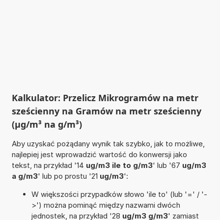
Kalkulator: Przelicz Mikrogramów na metr
sześcienny na Gramów na metr sześcienny
(µg/m³ na g/m³)
Aby uzyskać pożądany wynik tak szybko, jak to możliwe,
najlepiej jest wprowadzić wartość do konwersji jako
tekst, na przykład '14
ug/m3 ile to g/m3
' lub '67
ug/m3
a g/m3
' lub po prostu '21
ug/m3
':
W większości przypadków słowo 'ile to' (lub '=' / '-
>') można pominąć między nazwami dwóch
jednostek, na przykład '28
ug/m3 g/m3
' zamiast