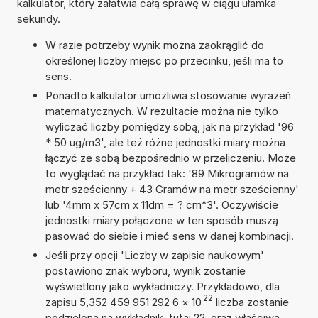
kalkulator, który załatwia całą sprawę w ciągu ułamka
sekundy.
W razie potrzeby wynik można zaokrąglić do
określonej liczby miejsc po przecinku, jeśli ma to
sens.
Ponadto kalkulator umożliwia stosowanie wyrażeń
matematycznych. W rezultacie można nie tylko
wyliczać liczby pomiędzy sobą, jak na przykład '96
* 50 ug/m3', ale też różne jednostki miary można
łączyć ze sobą bezpośrednio w przeliczeniu. Może
to wyglądać na przykład tak: '89 Mikrogramów na
metr sześcienny + 43 Gramów na metr sześcienny'
lub '4mm x 57cm x 11dm = ? cm^3'. Oczywiście
jednostki miary połączone w ten sposób muszą
pasować do siebie i mieć sens w danej kombinacji.
Jeśli przy opcji 'Liczby w zapisie naukowym'
postawiono znak wyboru, wynik zostanie
wyświetlony jako wykładniczy. Przykładowo, dla
22
zapisu 5,352 459 951 292 6
×
10
liczba zostanie
podzielona na wykładnik, tutaj 22, oraz właściwą