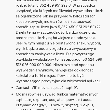
liczbę, tutaj 5,352 459 951 292 6. W przypadku
urządzeń, dla których możliwości wyświetlania liczb
są ograniczone, jak na przykład w kalkulatorach
kieszonkowych, można również zastosować
sposób zapisu liczb jako 5,352 459 951 292 6E+22.
Dzięki temu w szczególności bardzo duże oraz
bardzo małe liczby są łatwiejsze do odczytania.
Jeśli w tym miejscu nie postawiono znaku wyboru,
wynik będzie podany zgodnie ze zwyczajowym
sposobem zapisywania liczb. Dla powyższego
przykładu wyglądałoby to następująco: 53 524 599
512 926 000 000 000. Niezależnie od sposobu
wyświetlania wyników, największa dokładność
kalkulatora to 14 miejsc. Powinno to być
wystarczająco precyzyjne dla większości aplikacji.
Zamiast '√9' można zapisać 'sqrt 9'.
Można również używać funkcji matematycznych
sqrt, asin, exp, tan, cos, atan, pow, sin i acos.
Przykład: cos(pi/2), 3 pow 2, sin(π/2), 2 exp 3,