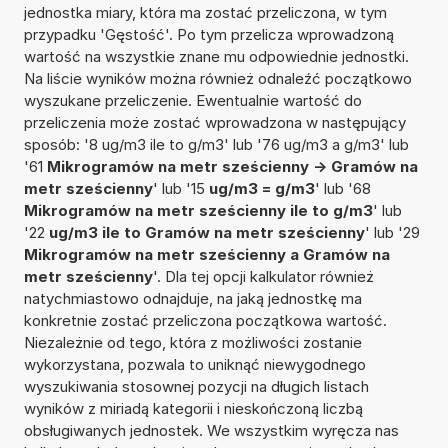
jednostka miary, która ma zostać przeliczona, w tym
przypadku 'Gęstość'. Po tym przelicza wprowadzoną
wartość na wszystkie znane mu odpowiednie jednostki.
Na liście wyników można również odnaleźć początkowo
wyszukane przeliczenie. Ewentualnie wartość do
przeliczenia może zostać wprowadzona w następujący
sposób: '8 ug/m3 ile to g/m3' lub '76 ug/m3 a g/m3' lub
'61
Mikrogramów na metr sześcienny -> Gramów na
metr sześcienny
' lub '15
ug/m3 = g/m3
' lub '68
Mikrogramów na metr sześcienny ile to g/m3
' lub
'22
ug/m3 ile to Gramów na metr sześcienny
' lub '29
Mikrogramów na metr sześcienny a Gramów na
metr sześcienny
'. Dla tej opcji kalkulator również
natychmiastowo odnajduje, na jaką jednostkę ma
konkretnie zostać przeliczona początkowa wartość.
Niezależnie od tego, która z możliwości zostanie
wykorzystana, pozwala to uniknąć niewygodnego
wyszukiwania stosownej pozycji na długich listach
wyników z miriadą kategorii i nieskończoną liczbą
obsługiwanych jednostek. We wszystkim wyręcza nas