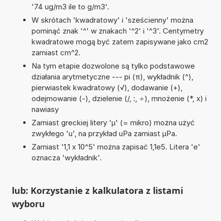
'74 ug/m3 ile to g/m3'.
W skrótach 'kwadratowy' i 'sześcienny' można
pominąć znak '^' w znakach '^2' i '^3'. Centymetry
kwadratowe mogą być zatem zapisywane jako cm2
zamiast cm^2.
Na tym etapie dozwolone są tylko podstawowe
działania arytmetyczne --- pi (π), wykładnik (^),
pierwiastek kwadratowy (√), dodawanie (+),
odejmowanie (-), dzielenie (/, :, ÷), mnożenie (*, x) i
nawiasy
Zamiast greckiej litery 'µ' (= mikro) można użyć
zwykłego 'u', na przykład uPa zamiast µPa.
Zamiast '1,1 x 10^5' można zapisać 1,1e5. Litera 'e'
oznacza 'wykładnik'.
lub: Korzystanie z kalkulatora z listami
wyboru