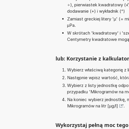
÷), pierwiastek kwadratowy (√),
dodawanie (+) i wykładnik (^)
Zamiast greckiej litery 'µ' (= 
µPa.
W skrótach 'kwadratowy' i 'sze
Centymetry kwadratowe mogą 
lub: Korzystanie z kalkulato
Wybierz właściwą kategorię z l
Następnie wpisz wartość, któr
Wybierz z listy jednostkę odpo
przypadku '
Mikrogramów na me
Na koniec wybierz jednostkę, 
Mikrogramów na litr [µg/l]
'.
Wykorzystaj pełną moc tego