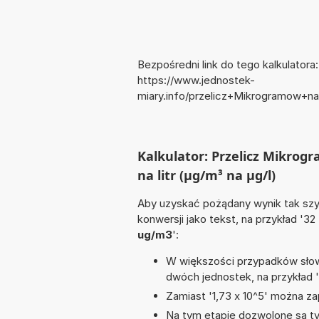
Bezpośredni link do tego kalkulatora:
https://www.jednostek-
miary.info/przelicz+Mikrogramow+n
Kalkulator: Przelicz Mikro
na litr (µg/m³ na µg/l)
Aby uzyskać pożądany wynik tak szyb
konwersji jako tekst, na przykład '32
ug/m3
':
W większości przypadków słowo
dwóch jednostek, na przykład 
Zamiast '1,73 x 10^5' można zap
Na tym etapie dozwolone są tyl