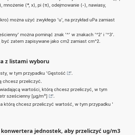
 mnożenie (*, x), pi (π), odejmowanie (-), nawiasy,
mikro) można użyć zwykłego 'u', na przykład uPa zamiast
ścienny' można pominąć znak '^' w znakach '^2' i '^3'.
być zatem zapisywane jako cm2 zamiast cm^2.
ra z listami wyboru
isty, w tym przypadku '
Gęstość
'.
ą chcesz przeliczyć.
wiadającą wartości, którą chcesz przeliczyć, w tym
tr sześcienny [µg/m³]
'.
na którą chcesz przeliczyć wartość, w tym przypadku '
 konwertera jednostek, aby przeliczyć ug/m3