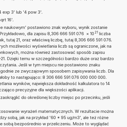
 exp 3' lub '4 pow 3'.
rt 16'.
isie naukowym' postawiono znak wyboru, wynik zostanie
21
 Przykładowo, dla zapisu 8,306 666 591 076
×
10
liczba
k, tutaj 21, oraz właściwą liczbę, tutaj 8,306 666 591 076.
ych możliwości wyświetlania liczb są ograniczone, jak na
szonkowych, można również zastosować sposób zapisu
E+21. Dzięki temu w szczególności bardzo duże oraz bardzo
dczytania. Jeśli w tym miejscu nie postawiono znaku
zgodnie ze zwyczajowym sposobem zapisywania liczb. Dla
łoby to następująco: 8 306 666 591 076 000 000 000.
tlania wyników, największa dokładność kalkulatora to 14
zająco precyzyjne dla większości aplikacji.
okrąglić do określonej liczby miejsc po przecinku, jeśli
 stosowanie wyrażeń matematycznych. W rezultacie można
dzy sobą, jak na przykład '60 * 95 ug/m3', ale też różne
ze sobą bezpośrednio w przeliczeniu. Może to wyglądać