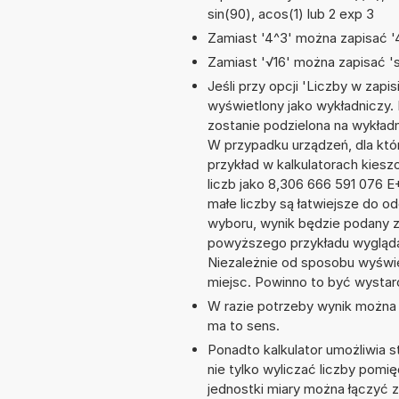
sin(90), acos(1) lub 2 exp 3
Zamiast '4^3' można zapisać '4
Zamiast '√16' można zapisać 'sq
Jeśli przy opcji 'Liczby w zap
wyświetlony jako wykładniczy.
zostanie podzielona na wykładni
W przypadku urządzeń, dla któr
przykład w kalkulatorach kie
liczb jako 8,306 666 591 076 
małe liczby są łatwiejsze do o
wyboru, wynik będzie podany 
powyższego przykładu wygląda
Niezależnie od sposobu wyświe
miejsc. Powinno to być wystarc
W razie potrzeby wynik można za
ma to sens.
Ponadto kalkulator umożliwia
nie tylko wyliczać liczby pomię
jednostki miary można łączyć 