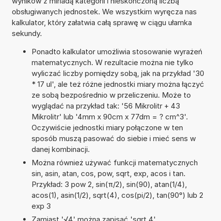
wyników z miriadą kategorii i nieskończoną liczbą
obsługiwanych jednostek. We wszystkim wyręcza nas
kalkulator, który załatwia całą sprawę w ciągu ułamka
sekundy.
Ponadto kalkulator umożliwia stosowanie wyrażeń
matematycznych. W rezultacie można nie tylko
wyliczać liczby pomiędzy sobą, jak na przykład '30
* 17 ul', ale też różne jednostki miary można łączyć
ze sobą bezpośrednio w przeliczeniu. Może to
wyglądać na przykład tak: '56 Mikrolitr + 43
Mikrolitr' lub '4mm x 90cm x 77dm = ? cm^3'.
Oczywiście jednostki miary połączone w ten
sposób muszą pasować do siebie i mieć sens w
danej kombinacji.
Można również używać funkcji matematycznych
sin, asin, atan, cos, pow, sqrt, exp, acos i tan.
Przykład: 3 pow 2, sin(π/2), sin(90), atan(1/4),
acos(1), asin(1/2), sqrt(4), cos(pi/2), tan(90°) lub 2
exp 3
Zamiast '√4' można zapisać 'sqrt 4'.