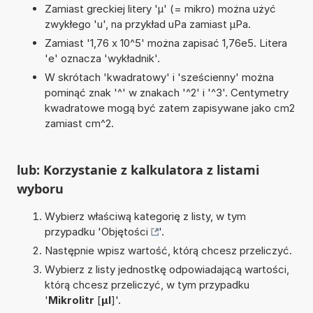
Zamiast greckiej litery 'µ' (= mikro) można użyć
zwykłego 'u', na przykład uPa zamiast µPa.
Zamiast '1,76 x 10^5' można zapisać 1,76e5. Litera
'e' oznacza 'wykładnik'.
W skrótach 'kwadratowy' i 'sześcienny' można
pominąć znak '^' w znakach '^2' i '^3'. Centymetry
kwadratowe mogą być zatem zapisywane jako cm2
zamiast cm^2.
lub: Korzystanie z kalkulatora z listami
wyboru
Wybierz właściwą kategorię z listy, w tym
przypadku '
Objętości
'.
Następnie wpisz wartość, którą chcesz przeliczyć.
Wybierz z listy jednostkę odpowiadającą wartości,
którą chcesz przeliczyć, w tym przypadku
'
Mikrolitr
[
µl
]'.