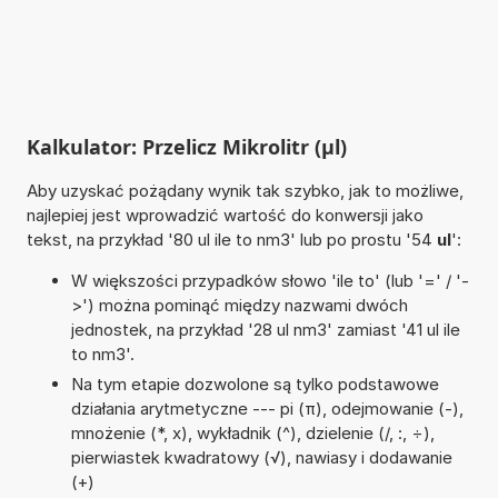
Kalkulator: Przelicz Mikrolitr (µl)
Aby uzyskać pożądany wynik tak szybko, jak to możliwe,
najlepiej jest wprowadzić wartość do konwersji jako
tekst, na przykład '80 ul ile to nm3' lub po prostu '54
ul
':
W większości przypadków słowo 'ile to' (lub '=' / '-
>') można pominąć między nazwami dwóch
jednostek, na przykład '28 ul nm3' zamiast '41 ul ile
to nm3'.
Na tym etapie dozwolone są tylko podstawowe
działania arytmetyczne --- pi (π), odejmowanie (-),
mnożenie (*, x), wykładnik (^), dzielenie (/, :, ÷),
pierwiastek kwadratowy (√), nawiasy i dodawanie
(+)