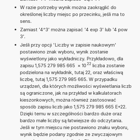
W razie potrzeby wynik można zaokrąglić do
określonej liczby miejsc po przecinku, jeśli ma to
sens.
Zamiast '4^3' można zapisać '4 exp 3' lub '4 pow
3'.
Jeśli przy opcji 'Liczby w zapisie naukowym'
postawiono znak wyboru, wynik zostanie
wyświetlony jako wykładniczy. Przykładowo, dla
22
zapisu 1,575 279 985 665
×
10
liczba zostanie
podzielona na wykładnik, tutaj 22, oraz właściwą
liczbę, tutaj 1,575 279 985 665. W przypadku
urządzeń, dla których możliwości wyświetlania liczb
są ograniczone, jak na przykład w kalkulatorach
kieszonkowych, można również zastosować
sposób zapisu liczb jako 1,575 279 985 665 E+22.
Dzięki temu w szczególności bardzo duże oraz
bardzo małe liczby są łatwiejsze do odczytania.
Jeśli w tym miejscu nie postawiono znaku wyboru,
wynik będzie podany zgodnie ze zwyczajowym